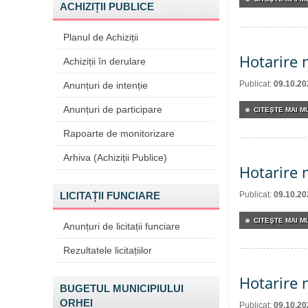
ACHIZIȚII PUBLICE
Planul de Achiziții
Hotarire 
Achiziții în derulare
Publicat:
09.10.20
Anunțuri de intenție
Anunțuri de participare
CITEŞTE MAI MU
Rapoarte de monitorizare
Arhiva (Achiziții Publice)
Hotarire 
LICITAȚII FUNCIARE
Publicat:
09.10.20
CITEŞTE MAI MU
Anunțuri de licitații funciare
Rezultatele licitațiilor
Hotarire 
BUGETUL MUNICIPIULUI
ORHEI
Publicat:
09.10.20