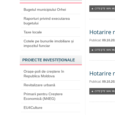
CITEŞTE MAI MU
Bugetul municipiului Orhei
Raporturi privind executarea
bugetului
Hotarire 
Taxe locale
Publicat:
09.10.20
Cotele pe bunurile imobiliare și
impozitul funciar
CITEŞTE MAI MU
PROIECTE INVESTIȚIONALE
Orașe-poli de creștere în
Hotarire 
Republica Moldova
Publicat:
09.10.20
Revitalizare urbană
CITEŞTE MAI MU
Primarii pentru Creștere
Economică (M4EG)
EU4Culture