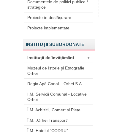
Documentele de politici publice /
strategice
Proiecte în desfășurare
Proiecte implementate
INSTITUȚII SUBORDONATE
Instituții de învățământ
+
Muzeul de Istorie şi Etnografie
Orhei
Regia Apă Canal – Orhei S.A.
Î.M. Servicii Comunal - Locative
Orhei
Î.M. Achiziții, Comerț și Piețe
Î.M. „Orhei Transport”
Î.M. Hotelul ”CODRU”