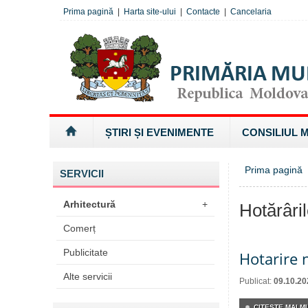
Prima pagină
|
Harta site-ului
|
Contacte
|
Cancelaria
ȘTIRI ȘI EVENIMENTE
CONSILIUL 
Prima pagină
SERVICII
Arhitectură
+
Hotărâri
Comerț
Publicitate
Hotarire 
Alte servicii
Publicat:
09.10.20
CITEŞTE MAI MU