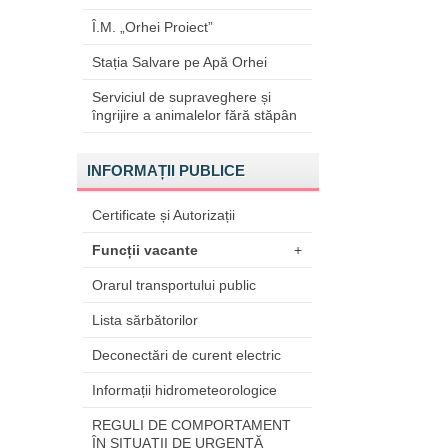
Î.M. „Orhei Proiect”
Stația Salvare pe Apă Orhei
Serviciul de supraveghere și
îngrijire a animalelor fără stăpân
INFORMAȚII PUBLICE
Certificate și Autorizații
Funcții vacante
+
Orarul transportului public
Lista sărbătorilor
Deconectări de curent electric
Informații hidrometeorologice
REGULI DE COMPORTAMENT
ÎN SITUAŢII DE URGENŢĂ