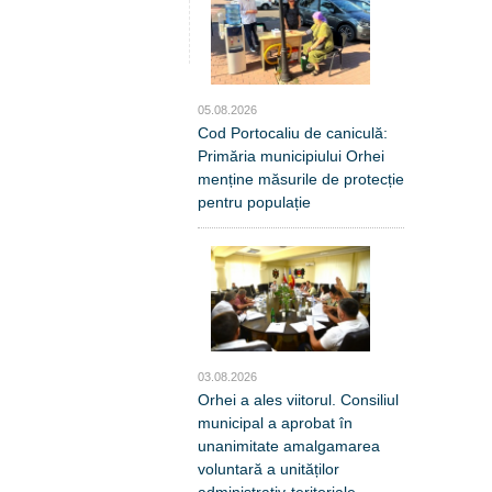
05.08.2026
Cod Portocaliu de caniculă:
Primăria municipiului Orhei
menține măsurile de protecție
pentru populație
03.08.2026
Orhei a ales viitorul. Consiliul
municipal a aprobat în
unanimitate amalgamarea
voluntară a unităților