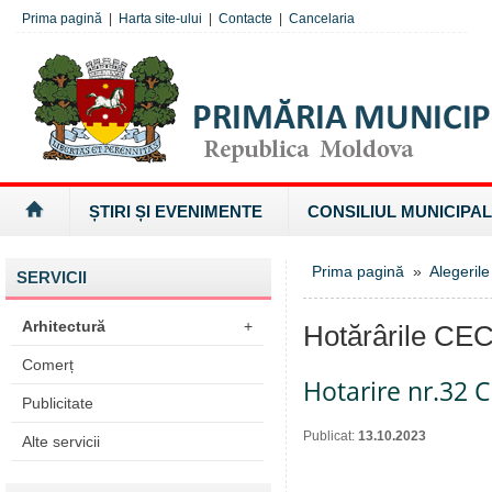
Prima pagină
|
Harta site-ului
|
Contacte
|
Cancelaria
ȘTIRI ȘI EVENIMENTE
CONSILIUL MUNICIPAL
Prima pagină
»
Alegeril
SERVICII
Arhitectură
+
Hotărârile CEC
Comerț
Hotarire nr.32 
Publicitate
Publicat:
13.10.2023
Alte servicii