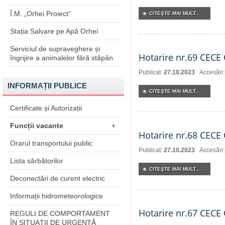
Î.M. „Orhei Proiect”
CITEŞTE MAI MULT...
Stația Salvare pe Apă Orhei
Serviciul de supraveghere și
Hotarire nr.69 CECE 
îngrijire a animalelor fără stăpân
Publicat:
27.10.2023
Accesări
INFORMAȚII PUBLICE
CITEŞTE MAI MULT...
Certificate și Autorizații
Funcții vacante
+
Hotarire nr.68 CECE 
Orarul transportului public
Publicat:
27.10.2023
Accesări
Lista sărbătorilor
CITEŞTE MAI MULT...
Deconectări de curent electric
Informații hidrometeorologice
Hotarire nr.67 CECE 
REGULI DE COMPORTAMENT
ÎN SITUAŢII DE URGENŢĂ