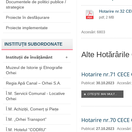
Documentele de politici publice /
strategice
Hotarire nr.32 C
Proiecte în desfășurare
pdf, 2 MB
Proiecte implementate
Accesări: 6803
INSTITUȚII SUBORDONATE
Alte Hotărâril
Instituții de învățământ
+
Muzeul de Istorie şi Etnografie
Orhei
Hotarire nr.71 CECE 
Regia Apă Canal – Orhei S.A.
Publicat:
30.10.2023
Accesări
Î.M. Servicii Comunal - Locative
CITEŞTE MAI MULT...
Orhei
Î.M. Achiziții, Comerț și Piețe
Hotarire nr.70 CECE 
Î.M. „Orhei Transport”
Publicat:
27.10.2023
Accesări
Î.M. Hotelul ”CODRU”