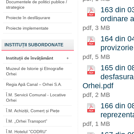
Documentele de politici publice /
strategice
163 din 0
ordinare a
Proiecte în desfășurare
pdf, 3 MB
Proiecte implementate
164 din 04
INSTITUȚII SUBORDONATE
provizorie
pdf, 5 MB
Instituții de învățământ
+
165 din 08
Muzeul de Istorie şi Etnografie
Orhei
desfasura
Orhei.pdf
Regia Apă Canal – Orhei S.A.
pdf, 2 MB
Î.M. Servicii Comunal - Locative
Orhei
166 din 0
Î.M. Achiziții, Comerț și Piețe
reprezenta
Î.M. „Orhei Transport”
pdf, 1 MB
Î.M. Hotelul ”CODRU”