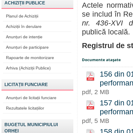
ACHIZIȚII PUBLICE
Actele normativ
se includ în Reg
Planul de Achiziții
nr. 436-XVI 
Achiziții în derulare
publică locală.
Anunțuri de intenție
Registrul de st
Anunțuri de participare
Rapoarte de monitorizare
Documente ataşate
Arhiva (Achiziții Publice)
156 din 01
performant
LICITAȚII FUNCIARE
pdf, 2 MB
Anunțuri de licitații funciare
157 din 01
Rezultatele licitațiilor
performan
pdf, 5 MB
BUGETUL MUNICIPIULUI
158 din 0
ORHEI