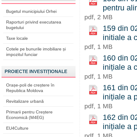
pentru al
Bugetul municipiului Orhei
pdf, 2 MB
Raporturi privind executarea
159 din 02
bugetului
initiale a 
Taxe locale
pdf, 1 MB
Cotele pe bunurile imobiliare și
impozitul funciar
160 din 02
inițiale a 
PROIECTE INVESTIȚIONALE
pdf, 1 MB
Orașe-poli de creștere în
161 din 02
Republica Moldova
inițiale a
Revitalizare urbană
pdf, 1 MB
Primarii pentru Creștere
162 din 02
Economică (M4EG)
inițiale a
EU4Culture
pdf, 1 MB