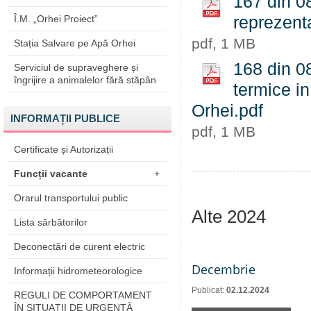
167 din 0
Î.M. „Orhei Proiect”
reprezenta
pdf, 1 MB
Stația Salvare pe Apă Orhei
168 din 08
Serviciul de supraveghere și
îngrijire a animalelor fără stăpân
termice in
Orhei.pdf
INFORMAȚII PUBLICE
pdf, 1 MB
Certificate și Autorizații
Funcții vacante
+
Orarul transportului public
Alte 2024
Lista sărbătorilor
Deconectări de curent electric
Decembrie
Informații hidrometeorologice
Publicat:
02.12.2024
REGULI DE COMPORTAMENT
ÎN SITUAŢII DE URGENŢĂ