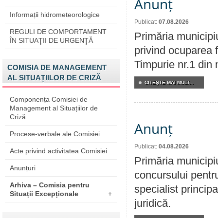
Anunț
Informații hidrometeorologice
Publicat:
07.08.2026
REGULI DE COMPORTAMENT
Primăria municipi
ÎN SITUAŢII DE URGENŢĂ
privind ocuparea f
Timpurie nr.1 din 
COMISIA DE MANAGEMENT
AL SITUAȚIILOR DE CRIZĂ
CITEŞTE MAI MULT...
Componența Comisiei de
Management al Situațiilor de
Criză
Anunț
Procese-verbale ale Comisiei
Publicat:
04.08.2026
Acte privind activitatea Comisiei
Primăria municipi
Anunțuri
concursului pentr
Arhiva – Comisia pentru
specialist principa
Situații Excepționale
+
juridică.