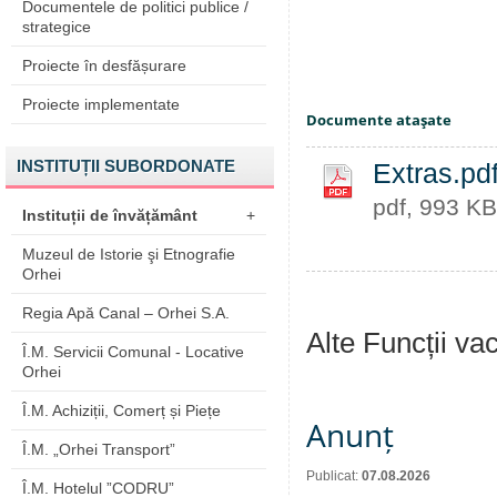
Documentele de politici publice /
strategice
Proiecte în desfășurare
Proiecte implementate
Documente ataşate
INSTITUȚII SUBORDONATE
Extras.pd
pdf, 993 KB
Instituții de învățământ
+
Muzeul de Istorie şi Etnografie
Orhei
Regia Apă Canal – Orhei S.A.
Alte Funcții va
Î.M. Servicii Comunal - Locative
Orhei
Î.M. Achiziții, Comerț și Piețe
Anunț
Î.M. „Orhei Transport”
Publicat:
07.08.2026
Î.M. Hotelul ”CODRU”