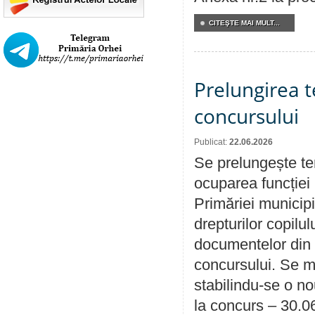
CITEŞTE MAI MULT...
Prelungirea 
concursului
Publicat:
22.06.2026
Se prelungește te
ocuparea funcției 
Primăriei municipi
drepturilor copilu
documentelor din i
concursului. Se m
stabilindu-se o n
la concurs – 30.0