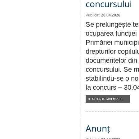
concursului
Publicat:
20.04.2026
Se prelungește te
ocuparea funcției 
Primăriei municipi
drepturilor copilu
documentelor din i
concursului. Se m
stabilindu-se o n
la concurs – 30.0
CITEŞTE MAI MULT...
Anunț