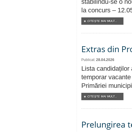
stabilindu-se o n
la concurs – 12.0
CITEŞTE MAI MULT...
Extras din Pr
Publicat:
28.04.2026
Lista candidaților
temporar vacante d
Primăriei municipi
CITEŞTE MAI MULT...
Prelungirea 