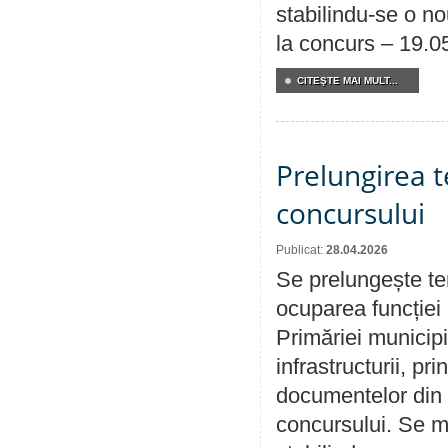
stabilindu-se o n
la concurs – 19.0
CITEŞTE MAI MULT...
Prelungirea 
concursului
Publicat:
28.04.2026
Se prelungește te
ocuparea funcției 
Primăriei municipi
infrastructurii, p
documentelor din i
concursului. Se m