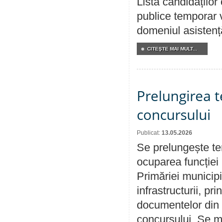
Lista candidațilo
publice temporar v
domeniul asistență
CITEŞTE MAI MULT...
Prelungirea 
concursului
Publicat:
13.05.2026
Se prelungește te
ocuparea funcției 
Primăriei municipi
infrastructurii, p
documentelor din i
concursului. Se m