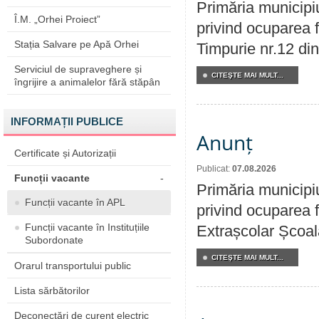
Primăria municipi
Î.M. „Orhei Proiect”
privind ocuparea f
Stația Salvare pe Apă Orhei
Timpurie nr.12 din
Serviciul de supraveghere și
CITEŞTE MAI MULT...
îngrijire a animalelor fără stăpân
INFORMAȚII PUBLICE
Anunț
Certificate și Autorizații
Publicat:
07.08.2026
Funcții vacante
-
Primăria municipi
Funcții vacante în APL
privind ocuparea f
Funcții vacante în Instituțiile
Extrașcolar Școala
Subordonate
CITEŞTE MAI MULT...
Orarul transportului public
Lista sărbătorilor
Deconectări de curent electric