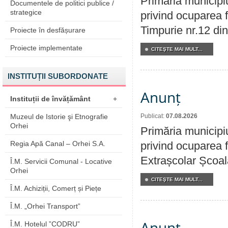
Primăria municipi
Documentele de politici publice /
strategice
privind ocuparea f
Timpurie nr.12 din
Proiecte în desfășurare
Proiecte implementate
CITEŞTE MAI MULT...
INSTITUȚII SUBORDONATE
Anunț
Instituții de învățământ
+
Muzeul de Istorie şi Etnografie
Publicat:
07.08.2026
Orhei
Primăria municipi
Regia Apă Canal – Orhei S.A.
privind ocuparea f
Extrașcolar Școala
Î.M. Servicii Comunal - Locative
Orhei
CITEŞTE MAI MULT...
Î.M. Achiziții, Comerț și Piețe
Î.M. „Orhei Transport”
Anunț
Î.M. Hotelul ”CODRU”