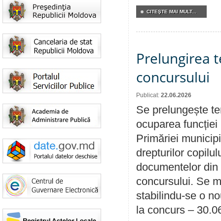
CITEŞTE MAI MULT...
Prelungirea 
concursului
Publicat:
22.06.2026
Se prelungește te
ocuparea funcției 
Primăriei municipi
drepturilor copilu
documentelor din i
concursului. Se m
stabilindu-se o n
la concurs – 30.0