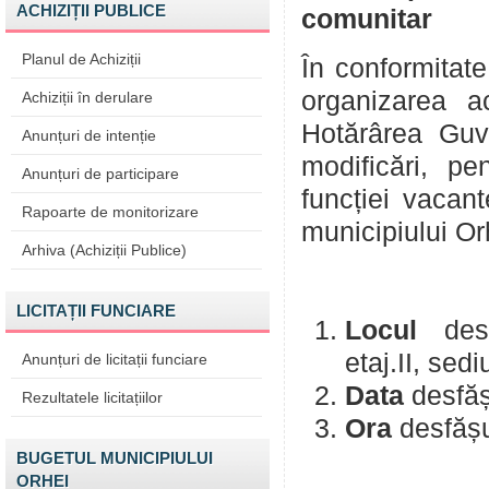
ACHIZIȚII PUBLICE
comunitar
Planul de Achiziții
În conformitate
organizarea ac
Achiziții în derulare
Hotărârea Guve
Anunțuri de intenție
modificări, pe
Anunțuri de participare
funcției vaca
Rapoarte de monitorizare
municipiului Orh
Arhiva (Achiziții Publice)
LICITAȚII FUNCIARE
Locul
des
etaj.II,
sedi
Anunțuri de licitații funciare
Data
desfăș
Rezultatele licitațiilor
Ora
desfăș
BUGETUL MUNICIPIULUI
ORHEI