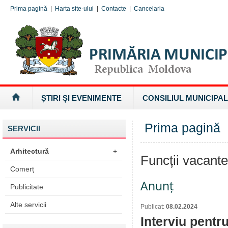
Prima pagină
|
Harta site-ului
|
Contacte
|
Cancelaria
ȘTIRI ȘI EVENIMENTE
CONSILIUL MUNICIPAL
Prima pagină
SERVICII
Arhitectură
+
Funcții vacant
Comerț
Anunț
Publicitate
Alte servicii
Publicat:
08.02.2024
Interviu pentr