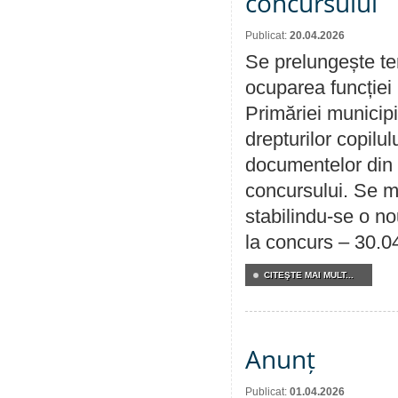
concursului
Publicat:
20.04.2026
Se prelungește te
ocuparea funcției 
Primăriei municipi
drepturilor copilu
documentelor din i
concursului. Se m
stabilindu-se o n
la concurs – 30.0
CITEŞTE MAI MULT...
Anunț
Publicat:
01.04.2026