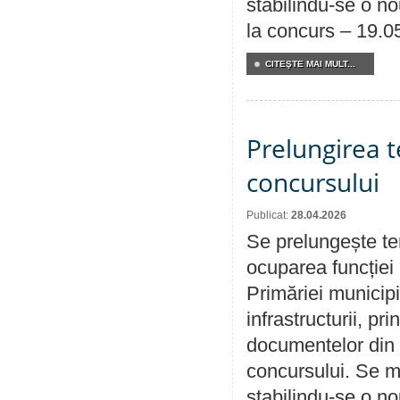
stabilindu-se o n
la concurs – 19.0
CITEŞTE MAI MULT...
Prelungirea 
concursului
Publicat:
28.04.2026
Se prelungește te
ocuparea funcției 
Primăriei municipi
infrastructurii, p
documentelor din i
concursului. Se m
stabilindu-se o n