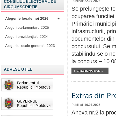
CONSILIUL ELECTORAL DE
Publicat:
22.07.2026
CIRCUMSCRIPȚIE
Se prelungește te
ocuparea funcției 
Alegerile locale noi 2026
+
Primăriei municipi
Alegeri parlamentare 2025
infrastructurii, p
Alegeri prezidențiale 2024
documentelor din i
concursului. Se m
Alegerile locale generale 2023
stabilindu-se o n
la concurs – 10.0
ADRESE UTILE
CITEŞTE MAI MULT...
Extras din Pr
Publicat:
16.07.2026
Anexa nr.2 la pro