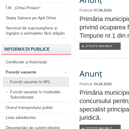
Î.M. „Orhei Proiect”
Publicat:
07.08.2026
Primăria municipi
Stația Salvare pe Apă Orhei
privind ocuparea f
Serviciul de supraveghere și
îngrijire a animalelor fără stăpân
Timpurie nr.1 din 
CITEŞTE MAI MULT...
INFORMAȚII PUBLICE
Certificate și Autorizații
Anunț
Funcții vacante
-
Funcții vacante în APL
Publicat:
04.08.2026
Primăria municipi
Funcții vacante în Instituțiile
Subordonate
concursului pentr
Orarul transportului public
specialist principa
juridică.
Lista sărbătorilor
Deconectări de curent electric
CITEŞTE MAI MULT...