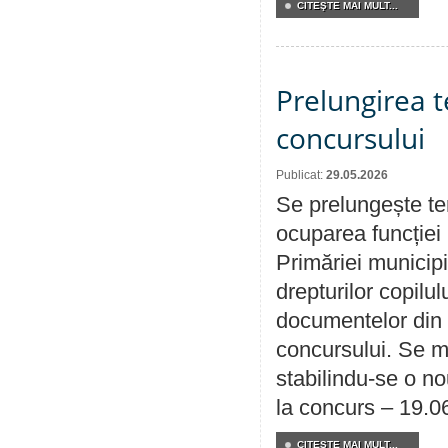
CITEŞTE MAI MULT...
Prelungirea 
concursului
Publicat:
29.05.2026
Se prelungește te
ocuparea funcției 
Primăriei municipi
drepturilor copilu
documentelor din i
concursului. Se m
stabilindu-se o n
la concurs – 19.0
CITEŞTE MAI MULT...