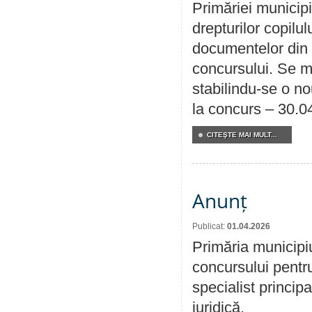
Primăriei municipi
drepturilor copilu
documentelor din i
concursului. Se m
stabilindu-se o n
la concurs – 30.0
CITEŞTE MAI MULT...
Anunț
Publicat:
01.04.2026
Primăria municipi
concursului pentr
specialist principa
juridică.