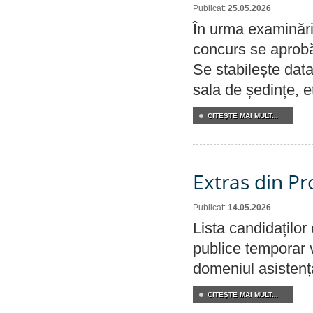
Publicat:
25.05.2026
În urma examinării
concurs se aprobă
Se stabilește data
sala de ședințe, et
CITEŞTE MAI MULT...
Extras din Pr
Publicat:
14.05.2026
Lista candidațilo
publice temporar v
domeniul asistență
CITEŞTE MAI MULT...