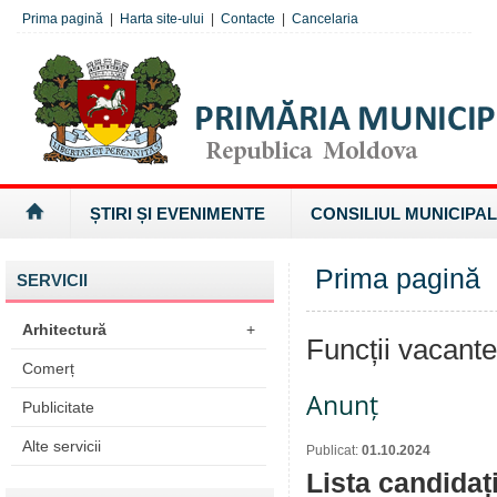
Prima pagină
|
Harta site-ului
|
Contacte
|
Cancelaria
ȘTIRI ȘI EVENIMENTE
CONSILIUL MUNICIPAL
Prima pagină
SERVICII
Arhitectură
+
Funcții vacant
Comerț
Anunț
Publicitate
Alte servicii
Publicat:
01.10.2024
Lista candidaț