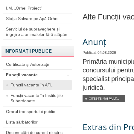
Î.M. „Orhei Proiect”
Alte Funcții va
Stația Salvare pe Apă Orhei
Serviciul de supraveghere și
îngrijire a animalelor fără stăpân
Anunț
INFORMAȚII PUBLICE
Publicat:
04.08.2026
Primăria municipi
Certificate și Autorizații
concursului pentr
Funcții vacante
-
specialist principa
Funcții vacante în APL
juridică.
Funcții vacante în Instituțiile
CITEŞTE MAI MULT...
Subordonate
Orarul transportului public
Lista sărbătorilor
Extras din Pr
Deconectări de curent electric