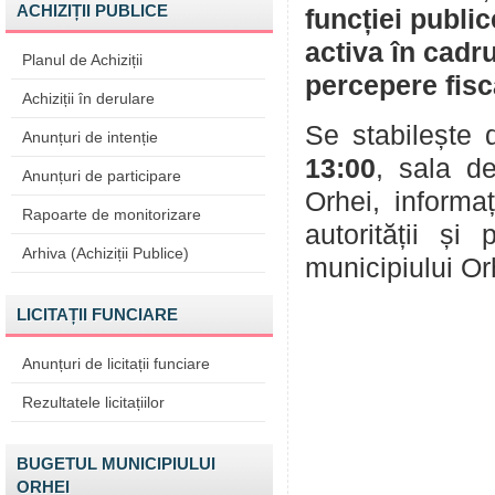
ACHIZIȚII PUBLICE
funcției publi
activa în cadr
Planul de Achiziții
percepere fisc
Achiziții în derulare
Se stabilește 
Anunțuri de intenție
13:00
, sala de
Anunțuri de participare
Orhei, inform
Rapoarte de monitorizare
autorității și
Arhiva (Achiziții Publice)
municipiului Or
LICITAȚII FUNCIARE
Anunțuri de licitații funciare
Rezultatele licitațiilor
BUGETUL MUNICIPIULUI
ORHEI