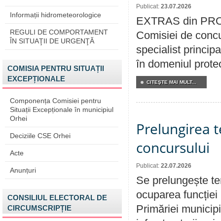
Publicat:
23.07.2026
Informații hidrometeorologice
EXTRAS din PROC
REGULI DE COMPORTAMENT
Comisiei de concu
ÎN SITUAŢII DE URGENŢĂ
specialist princip
în domeniul protecț
COMISIA PENTRU SITUAȚII
EXCEPȚIONALE
CITEŞTE MAI MULT...
Componența Comisiei pentru
Situații Excepționale în municipiul
Orhei
Prelungirea 
Deciziile CSE Orhei
concursului
Acte
Publicat:
22.07.2026
Anunțuri
Se prelungește te
ocuparea funcției 
CONSILIUL ELECTORAL DE
Primăriei municipi
CIRCUMSCRIPȚIE