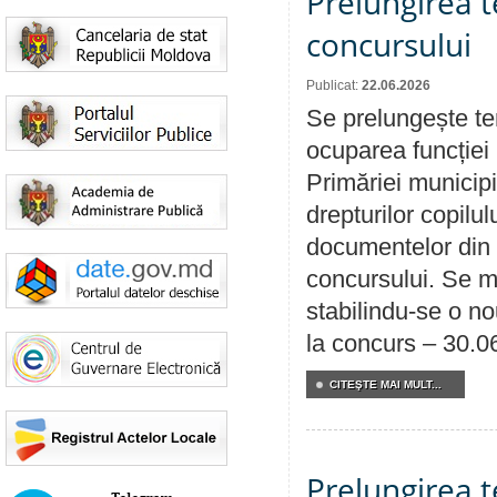
Prelungirea 
concursului
Publicat:
22.06.2026
Se prelungește te
ocuparea funcției 
Primăriei municipi
drepturilor copilu
documentelor din i
concursului. Se m
stabilindu-se o n
la concurs – 30.0
CITEŞTE MAI MULT...
Prelungirea 