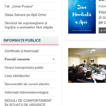
Î.M. „Orhei Proiect”
Publi
Prim
Stația Salvare pe Apă Orhei
zi c
pe c
Serviciul de supraveghere și
îngrijire a animalelor fără stăpân
C
INFORMAȚII PUBLICE
Certificate și Autorizații
Funcții vacante
+
Orarul transportului public
Lista sărbătorilor
Deconectări de curent electric
Informații hidrometeorologice
REGULI DE COMPORTAMENT
ÎN SITUAŢII DE URGENŢĂ