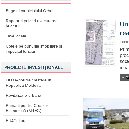
Bugetul municipiului Orhei
Raporturi privind executarea
Un 
bugetului
rea
Taxe locale
Publi
Cotele pe bunurile imobiliare și
Prim
impozitul funciar
proc
sect
PROIECTE INVESTIȚIONALE
infra
CI
Orașe-poli de creștere în
Republica Moldova
Revitalizare urbană
Primarii pentru Creștere
Economică (M4EG)
EU4Culture