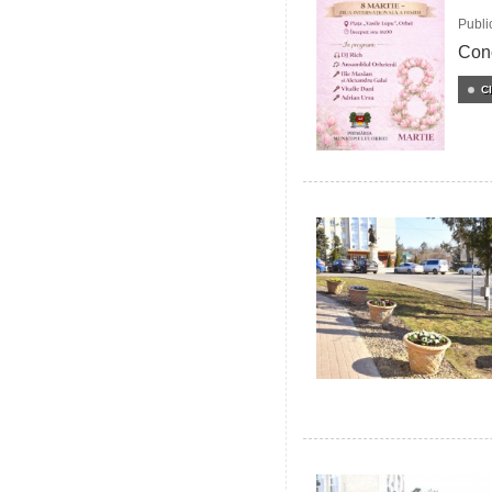
Publi
Conc
C