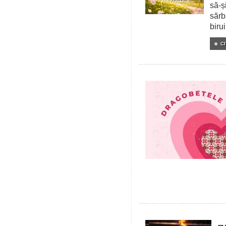
să-ș
sărb
birui
CI