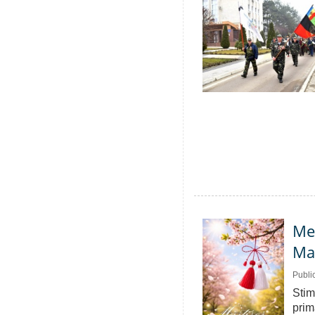
Mes
Ma
Publi
Stim
prim