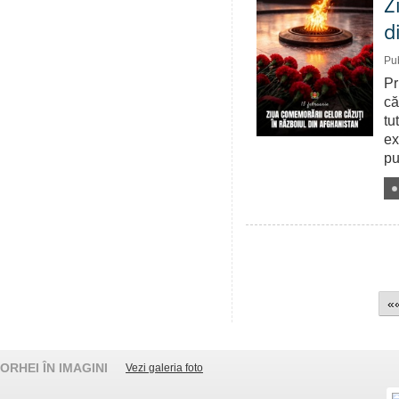
Z
d
Pub
Pr
că
tu
ex
pu
«
ORHEI ÎN IMAGINI
Vezi galeria foto