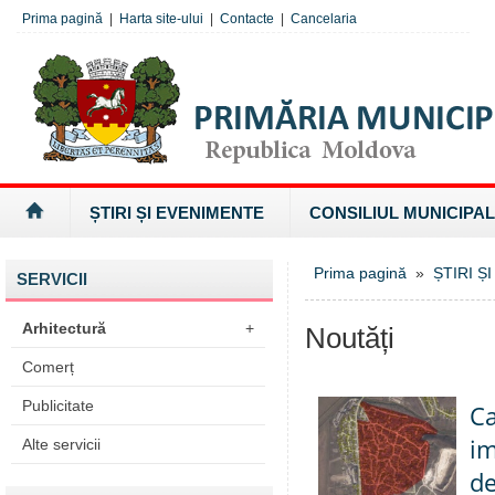
Prima pagină
|
Harta site-ului
|
Contacte
|
Cancelaria
ȘTIRI ȘI EVENIMENTE
CONSILIUL MUNICIPAL
Prima pagină
»
ȘTIRI Ș
SERVICII
Arhitectură
+
Noutăți
Comerț
Publicitate
Ca
im
Alte servicii
de