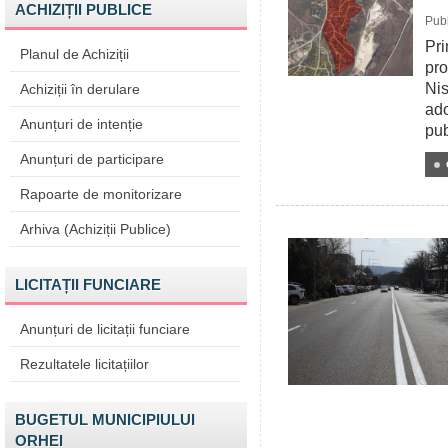
ACHIZIȚII PUBLICE
Publ
Pri
Planul de Achiziții
pro
Nis
Achiziții în derulare
ado
Anunțuri de intenție
pub
Anunțuri de participare
Rapoarte de monitorizare
Arhiva (Achiziții Publice)
LICITAȚII FUNCIARE
Anunțuri de licitații funciare
Rezultatele licitațiilor
BUGETUL MUNICIPIULUI
ORHEI