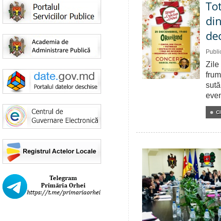
Tot
di
de
Publi
Zile
frum
sută
even
C