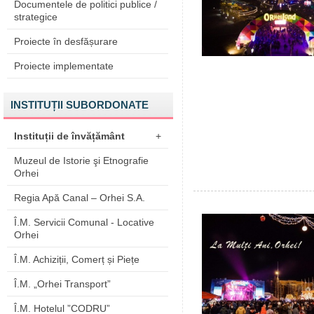
Documentele de politici publice /
strategice
Proiecte în desfășurare
Proiecte implementate
INSTITUȚII SUBORDONATE
Instituții de învățământ
+
Muzeul de Istorie şi Etnografie
Orhei
Regia Apă Canal – Orhei S.A.
Î.M. Servicii Comunal - Locative
Orhei
Î.M. Achiziții, Comerț și Piețe
Î.M. „Orhei Transport”
Î.M. Hotelul ”CODRU”