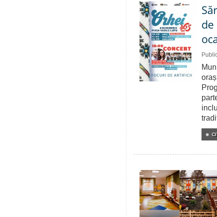
Săr
de 
oca
Publi
Muni
oraș
Prog
parte
incl
trad
CI