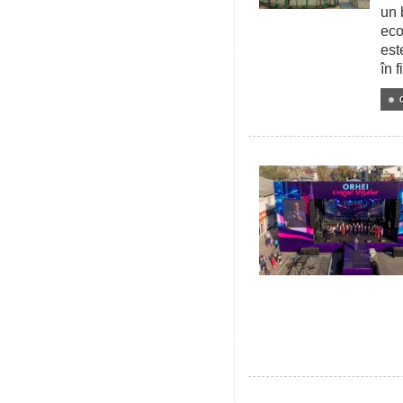
un 
eco
est
în 