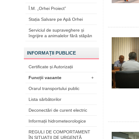
Î.M. „Orhei Proiect”
Stația Salvare pe Apă Orhei
Serviciul de supraveghere și
îngrijire a animalelor fără stăpân
INFORMAȚII PUBLICE
Certificate și Autorizații
Funcții vacante
+
Orarul transportului public
Lista sărbătorilor
Deconectări de curent electric
Informații hidrometeorologice
REGULI DE COMPORTAMENT
ÎN SITUAŢII DE URGENŢĂ