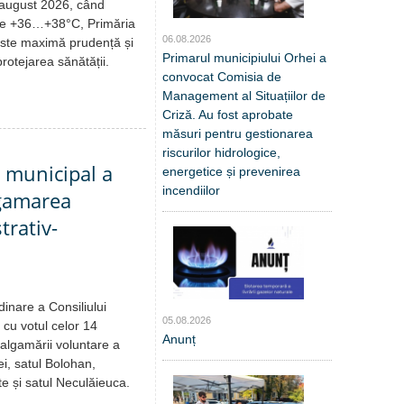
 august 2026, când
 de +36…+38°C, Primăria
06.08.2026
este maximă prudență și
Primarul municipiului Orhei a
rotejarea sănătății.
convocat Comisia de
Management al Situațiilor de
Criză. Au fost aprobate
măsuri pentru gestionarea
riscurilor hidrologice,
l municipal a
energetice și prevenirea
incendiilor
lgamarea
trativ-
dinare a Consiliului
05.08.2026
 cu votul celor 14
Anunț
malgamării voluntare a
hei, satul Bolohan,
e și satul Neculăieuca.