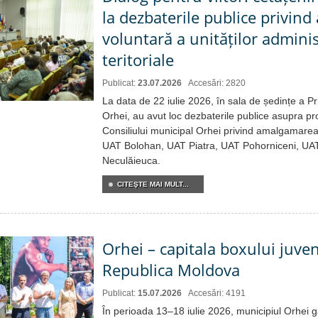
la dezbaterile publice privin
voluntară a unităților adminis
teritoriale
Publicat:
23.07.2026
Accesări: 2820
La data de 22 iulie 2026, în sala de ședințe a Pr
Orhei, au avut loc dezbaterile publice asupra pro
Consiliului municipal Orhei privind amalgamare
UAT Bolohan, UAT Piatra, UAT Pohorniceni, UAT
Neculăieuca.
CITEŞTE MAI MULT...
Orhei – capitala boxului juven
Republica Moldova
Publicat:
15.07.2026
Accesări: 4191
În perioada 13–18 iulie 2026, municipiul Orhei