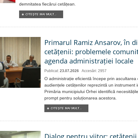
demnitatea fiecărui cetățean.
CITEŞTE MAI MULT...
Primarul Ramiz Ansarov, în di
cetățenii: problemele comunit
agenda administrației locale
Publicat:
23.07.2026
Accesări: 2957
O administrație eficientă începe prin ascultarea
audiențele cetățenilor reprezintă un instrument 
Primăria municipiului Orhei identifică necesitățile
prompt pentru soluționarea acestora.
CITEŞTE MAI MULT...
Dialog pentru viitor: cetățenii