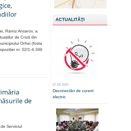
gice,
diilor
ACTUALITĂŢI
hei, Ramiz Ansarov, a
ațiilor de Criză din
municipiului Orhei (fosta
spoziției nr. 02/1-4-346
07.08.2026
rimăria
Deconectări de curent
electric
ăsurile de
 de Serviciul