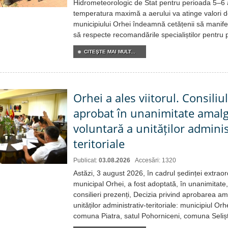
Hidrometeorologic de Stat pentru perioada 5–6
temperatura maximă a aerului va atinge valori
municipiului Orhei îndeamnă cetățenii să manif
să respecte recomandările specialiștilor pentru p
CITEŞTE MAI MULT...
Orhei a ales viitorul. Consiliu
aprobat în unanimitate ama
voluntară a unităților adminis
teritoriale
Publicat:
03.08.2026
Accesări: 1320
Astăzi, 3 august 2026, în cadrul ședinței extraor
municipal Orhei, a fost adoptată, în unanimitate,
consilieri prezenți, Decizia privind aprobarea a
unităților administrativ-teritoriale: municipiul Or
comuna Piatra, satul Pohorniceni, comuna Selișt