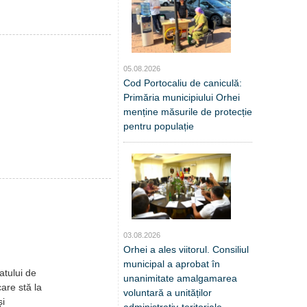
05.08.2026
Cod Portocaliu de caniculă:
Primăria municipiului Orhei
menține măsurile de protecție
pentru populație
03.08.2026
Orhei a ales viitorul. Consiliul
municipal a aprobat în
atului de
unanimitate amalgamarea
are stă la
voluntară a unităților
și