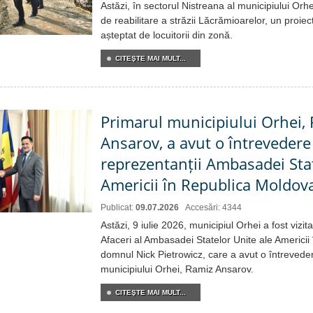
Astăzi, în sectorul Nistreana al municipiului Orh
de reabilitare a străzii Lăcrămioarelor, un proiec
așteptat de locuitorii din zonă.
CITEŞTE MAI MULT...
Primarul municipiului Orhei,
Ansarov, a avut o întrevedere 
reprezentanții Ambasadei Stat
Americii în Republica Moldov
Publicat:
09.07.2026
Accesări: 4344
Astăzi, 9 iulie 2026, municipiul Orhei a fost vizit
Afaceri al Ambasadei Statelor Unite ale Americi
domnul Nick Pietrowicz, care a avut o întreveder
municipiului Orhei, Ramiz Ansarov.
CITEŞTE MAI MULT...