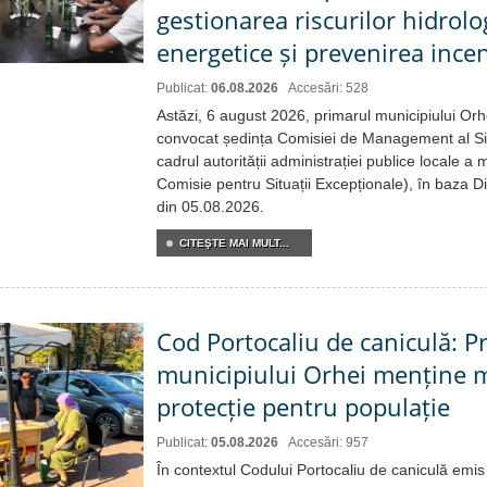
gestionarea riscurilor hidrolo
energetice și prevenirea incen
Publicat:
06.08.2026
Accesări: 528
Astăzi, 6 august 2026, primarul municipiului Or
convocat ședința Comisiei de Management al Situ
cadrul autorității administrației publice locale a 
Comisie pentru Situații Excepționale), în baza Di
din 05.08.2026.
CITEŞTE MAI MULT...
Cod Portocaliu de caniculă: P
municipiului Orhei menține m
protecție pentru populație
Publicat:
05.08.2026
Accesări: 957
În contextul Codului Portocaliu de caniculă emis