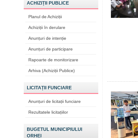
ACHIZIȚII PUBLICE
Planul de Achiziții
Achiziții în derulare
Anunțuri de intenție
Anunțuri de participare
Rapoarte de monitorizare
Arhiva (Achiziții Publice)
LICITAȚII FUNCIARE
Anunțuri de licitații funciare
Rezultatele licitațiilor
BUGETUL MUNICIPIULUI
ORHEI