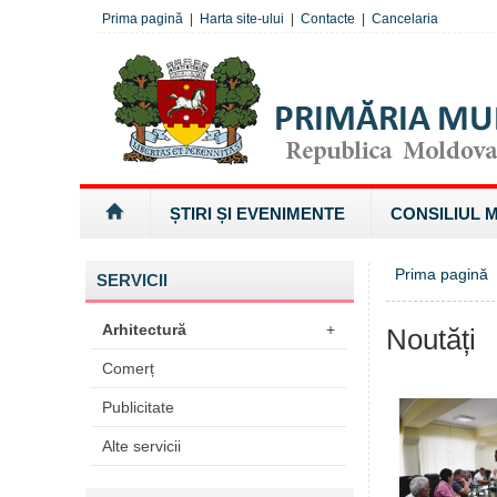
Prima pagină
|
Harta site-ului
|
Contacte
|
Cancelaria
ȘTIRI ȘI EVENIMENTE
CONSILIUL 
Prima pagină
SERVICII
Arhitectură
+
Noutăți
Comerț
Publicitate
Alte servicii