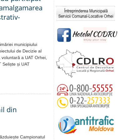
d amalgamarea
trativ-
imăriei municipiului
iectului de Decizie al
a voluntară a UAT Orhei,
 Seliște și UAT
il din
 găzduiește Campionatul