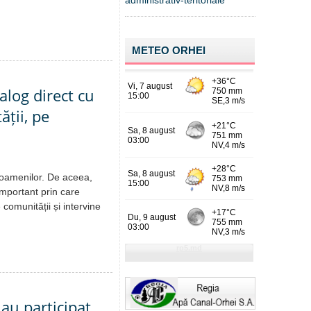
administrativ-teritoriale
METEO ORHEI
alog direct cu
ății, pe
 oamenilor. De aceea,
important prin care
 comunității și intervine
 au participat