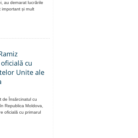
ei, au demarat lucrările
t important și mult
 Ramiz
oficială cu
elor Unite ale
a
at de Însărcinatul cu
i în Republica Moldova,
e oficială cu primarul