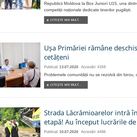
Republicii Moldova la Box Juniori U15, una dint
competiții naționale dedicate tinerilor pugiliști.
CITEŞTE MAI MULT...
Ușa Primăriei rămâne deschi
cetățeni
Publicat:
13.07.2026
Accesări: 4358
Problemele comunității nu se rezolvă din birou, ci
CITEŞTE MAI MULT...
Strada Lăcrămioarelor intră î
etapă! Au început lucrările de
Publicat:
10.07.2026
Accesări: 4496