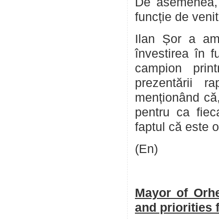
De asemenea, dm
funcție de venitu
Ilan Șor a ami
învestirea în 
campion prin
prezentării ra
menționând că,
pentru ca fiec
faptul că este 
(En)
Mayor of Orhe
and priorities