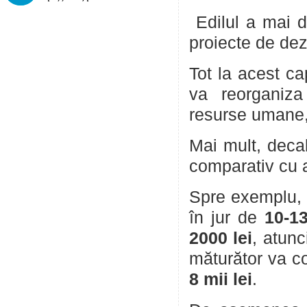
Edilul a mai d
proiecte de dezv
Tot la acest ca
va reorganiza 
resurse umane,
Mai mult, decal
comparativ cu a
Spre exemplu, d
în jur de
10-13
2000
lei
, atunc
măturător va co
8
mii lei
.