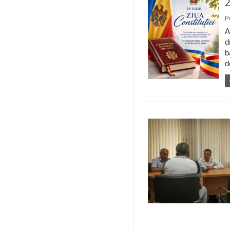
2
P
A
d
b
d