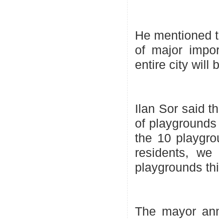
He mentioned th
of major impo
entire city will
Ilan Sor said th
of playgrounds 
the 10 playgrou
residents, we 
playgrounds thi
The mayor anno