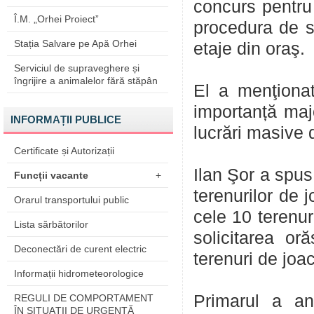
concurs pentru
Î.M. „Orhei Proiect”
procedura de s
Stația Salvare pe Apă Orhei
etaje din oraş.
Serviciul de supraveghere și
îngrijire a animalelor fără stăpân
El a menţionat
importanță majo
INFORMAȚII PUBLICE
lucrări masive d
Certificate și Autorizații
Ilan Şor a spus
Funcții vacante
+
terenurilor de 
Orarul transportului public
cele 10 terenur
Lista sărbătorilor
solicitarea or
Deconectări de curent electric
terenuri de joac
Informații hidrometeorologice
Primarul a an
REGULI DE COMPORTAMENT
ÎN SITUAŢII DE URGENŢĂ