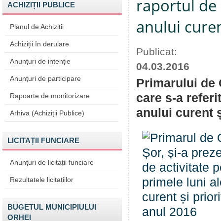
raportul de 
ACHIZIȚII PUBLICE
anului curen
Planul de Achiziții
Achiziții în derulare
Publicat:
Anunțuri de intenție
04.03.2016
Anunțuri de participare
Primarului de O
care s-a referi
Rapoarte de monitorizare
anului curent ș
Arhiva (Achiziții Publice)
LICITAȚII FUNCIARE
Anunțuri de licitații funciare
Rezultatele licitațiilor
BUGETUL MUNICIPIULUI
ORHEI