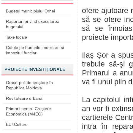
ofere ajutoare 
Bugetul municipiului Orhei
să se ofere in
Raporturi privind executarea
bugetului
să se înnoias
proiecte import
Taxe locale
Cotele pe bunurile imobiliare și
impozitul funciar
Ilaş Şor a spus
trebuie să-şi 
PROIECTE INVESTIȚIONALE
Primarul a anu
va fi unul plin 
Orașe-poli de creștere în
Republica Moldova
La capitolul in
Revitalizare urbană
an vor fi extins
Primarii pentru Creștere
Economică (M4EG)
cartierele Cent
EU4Culture
intra în repar