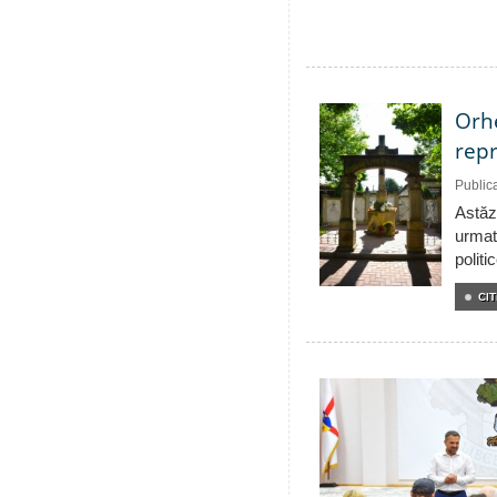
Orhe
repr
Public
Astăzi
urmat
politi
CIT