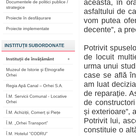
aceasta, în or
Documentele de politici publice /
strategice
asfaltului de ca
Proiecte în desfășurare
vom putea ofer
decente”, a prec
Proiecte implementate
INSTITUȚII SUBORDONATE
Potrivit spusel
de locuit multi
Instituții de învățământ
+
urma unui studi
Muzeul de Istorie şi Etnografie
case se află în
Orhei
am luat decizia
Regia Apă Canal – Orhei S.A.
de reparație. A
Î.M. Servicii Comunal - Locative
de constructori
Orhei
și exterioare”, 
Î.M. Achiziții, Comerț și Piețe
Potrivit lui, a
Î.M. „Orhei Transport”
constituie o al
Î.M. Hotelul ”CODRU”