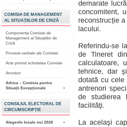
demarate lucrăr
concomitent, u
COMISIA DE MANAGEMENT
reconstrucție a
AL SITUAȚIILOR DE CRIZĂ
lacului.
Componența Comisiei de
Management al Situațiilor de
Criză
Referindu-se l
de Tineret di
Procese-verbale ale Comisiei
calculatoare, 
Acte privind activitatea Comisiei
tehnice, dar 
Anunțuri
dotată cu cele
Arhiva – Comisia pentru
antrenori speci
Situații Excepționale
+
de studierea 
CONSILIUL ELECTORAL DE
facilităţi.
CIRCUMSCRIPȚIE
La acelaşi cap
Alegerile locale noi 2026
+