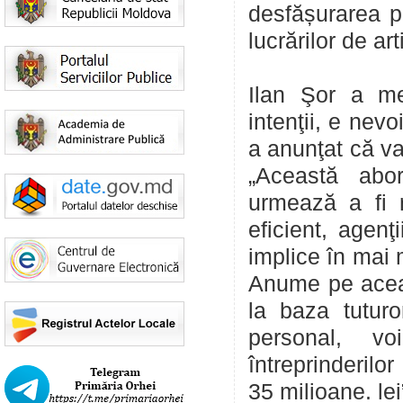
desfășurarea per
lucrărilor de art
Ilan Şor a men
intenţii, e nev
a anunţat că va
„Această abor
urmează a fi 
eficient, agenţ
implice în mai m
Anume pe acea
la baza tuturo
personal, vo
întreprinderilo
35 milioane. lei