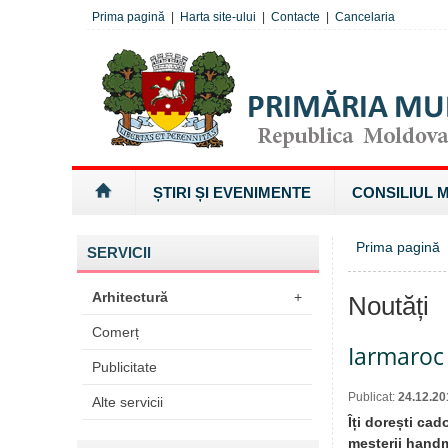
Prima pagină
|
Harta site-ului
|
Contacte
|
Cancelaria
ȘTIRI ȘI EVENIMENTE
CONSILIUL 
Prima pagină
SERVICII
Arhitectură
+
Noutăți
Comerț
Iarmaroc
Publicitate
Publicat:
24.12.20
Alte servicii
Îți dorești cad
meșterii handm