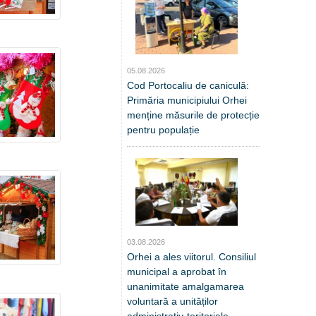
05.08.2026
Cod Portocaliu de caniculă:
Primăria municipiului Orhei
menține măsurile de protecție
pentru populație
03.08.2026
Orhei a ales viitorul. Consiliul
municipal a aprobat în
unanimitate amalgamarea
voluntară a unităților