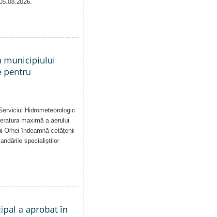
 05.08.2026.
a municipiului
e pentru
Serviciul Hidrometeorologic
eratura maximă a aerului
i Orhei îndeamnă cetățenii
dările specialiștilor
cipal a aprobat în