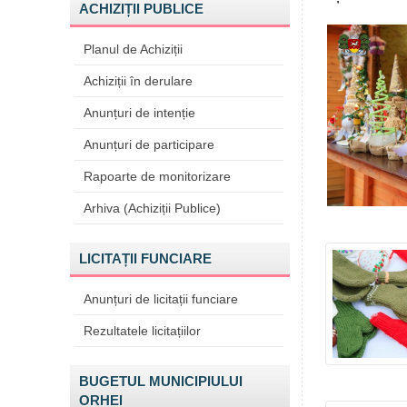
ACHIZIȚII PUBLICE
Planul de Achiziții
Achiziții în derulare
Anunțuri de intenție
Anunțuri de participare
Rapoarte de monitorizare
Arhiva (Achiziții Publice)
LICITAȚII FUNCIARE
Anunțuri de licitații funciare
Rezultatele licitațiilor
BUGETUL MUNICIPIULUI
ORHEI