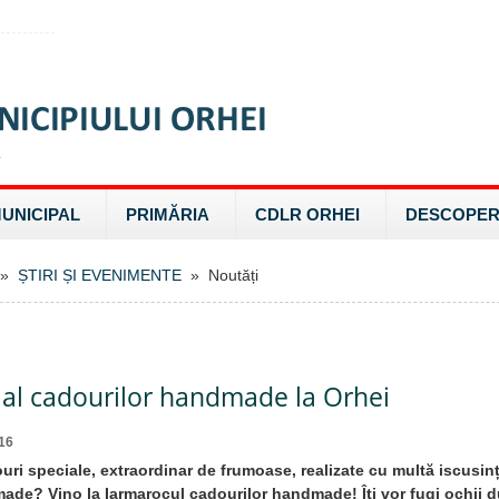
MUNICIPAL
PRIMĂRIA
CDLR ORHEI
DESCOPER
»
ȘTIRI ȘI EVENIMENTE
» Noutăți
 al cadourilor handmade la Orhei
16
ouri speciale, extraordinar de frumoase, realizate cu multă iscusinț
ade? Vino la Iarmarocul cadourilor handmade! Îți vor fugi ochii 