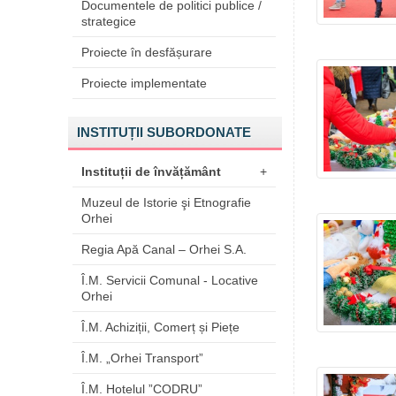
Documentele de politici publice /
strategice
Proiecte în desfășurare
Proiecte implementate
INSTITUȚII SUBORDONATE
Instituții de învățământ
+
Muzeul de Istorie şi Etnografie
Orhei
Regia Apă Canal – Orhei S.A.
Î.M. Servicii Comunal - Locative
Orhei
Î.M. Achiziții, Comerț și Piețe
Î.M. „Orhei Transport”
Î.M. Hotelul ”CODRU”