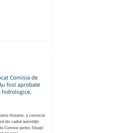
ocat Comisia de
Au fost aprobate
 hidrologice,
 Ramiz Ansarov, a convocat
ă din cadrul autorității
sta Comisie pentru Situații