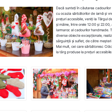
Dacă sunteți în căutarea cadourilor
cu ocazia sărbătorilor de iarnă și vreț
prețuri accesibile, veniți la Târgul 
și mâine, între orele 12:00 și 22:00,
Iarmaroc al cadourilor handmade. 
diverse obiecte excepționale, reali
sârguință și suflet, de către meșter
Mai mult, cei care sărbătoresc Crăci
la târg produse la prețuri accesibile