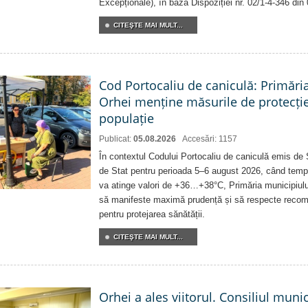
Excepționale), în baza Dispoziției nr. 02/1-4-346 din
CITEŞTE MAI MULT...
Cod Portocaliu de caniculă: Primări
Orhei menține măsurile de protecți
populație
Publicat:
05.08.2026
Accesări: 1157
În contextul Codului Portocaliu de caniculă emis de 
de Stat pentru perioada 5–6 august 2026, când temp
va atinge valori de +36…+38°C, Primăria municipiulu
să manifeste maximă prudență și să respecte recoman
pentru protejarea sănătății.
CITEŞTE MAI MULT...
Orhei a ales viitorul. Consiliul muni