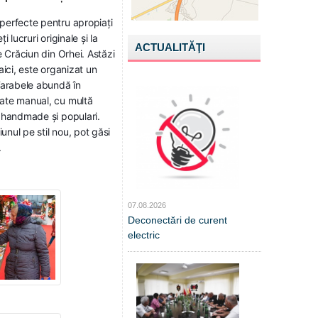
 perfecte pentru apropiați
i lucruri originale și la
ACTUALITĂŢI
de Crăciun din Orhei. Astăzi
 aici, este organizat un
Tarabele abundă în
zate manual, cu multă
i handmade și populari.
unul pe stil nou, pot găsi
.
07.08.2026
Deconectări de curent
electric