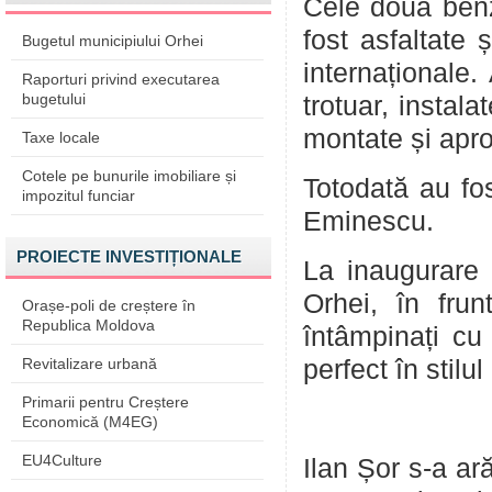
Cele două benz
fost asfaltate 
Bugetul municipiului Orhei
internaționale.
Raporturi privind executarea
bugetului
trotuar, instala
montate și apro
Taxe locale
Cotele pe bunurile imobiliare și
Totodată au fos
impozitul funciar
Eminescu.
PROIECTE INVESTIȚIONALE
La inaugurare 
Orhei, în frun
Orașe-poli de creștere în
Republica Moldova
întâmpinați cu
Revitalizare urbană
perfect în stilul
Primarii pentru Creștere
Economică (M4EG)
EU4Culture
Ilan Șor s-a ar