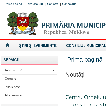
Prima pagină
|
Harta site-ului
|
Contacte
|
Cancelaria
ȘTIRI ȘI EVENIMENTE
CONSILIUL MUNICIPAL
Prima pagină
SERVICII
Arhitectură
+
Noutăți
Comerț
Publicitate
Alte servicii
Centru Orheiulu
reconstrucția st