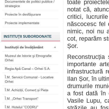
toate proiectel
Documentele de politici publice /
strategice
notat că, atunc
Proiecte în desfășurare
critici, lucrur
născocesc fel 
Proiecte implementate
nimic, noi nu 
INSTITUȚII SUBORDONATE
cot, reparăm st
Șor.
Instituții de învățământ
+
Reconstrucția 
Muzeul de Istorie şi Etnografie
Orhei
importante art
Regia Apă Canal – Orhei S.A.
infrastructură 
Î.M. Servicii Comunal - Locative
Ilan Șor, în ul
Orhei
drumurile munic
Î.M. Achiziții, Comerț și Piețe
a fost dată în 
Î.M. „Orhei Transport”
Vasile Lupu, ca
străzile au fo
Î.M. Hotelul ”CODRU”