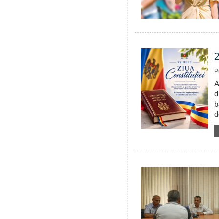
2
P
A
d
b
d