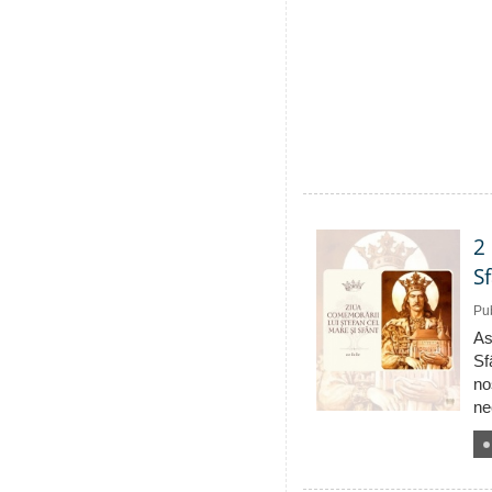
2
S
Pub
As
Sf
no
ne