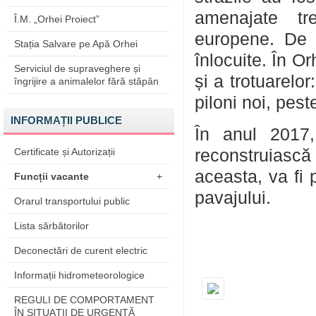
amenajate tre
Î.M. „Orhei Proiect”
europene. De a
Stația Salvare pe Apă Orhei
înlocuite. În Or
Serviciul de supraveghere și
și a trotuarelo
îngrijire a animalelor fără stăpân
piloni noi, pest
INFORMAȚII PUBLICE
În anul 2017,
Certificate și Autorizații
reconstruiască 
aceasta, va fi 
Funcții vacante
+
pavajului.
Orarul transportului public
Lista sărbătorilor
Deconectări de curent electric
Informații hidrometeorologice
REGULI DE COMPORTAMENT
ÎN SITUAŢII DE URGENŢĂ