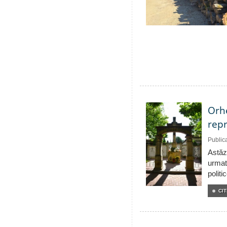
Orhe
repr
Public
Astăzi
urmat
politi
CIT