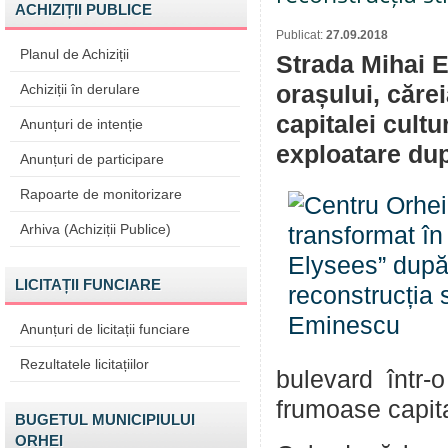
ACHIZIȚII PUBLICE
Publicat:
27.09.2018
Planul de Achiziții
Strada Mihai E
Achiziții în derulare
orașului, căre
capitalei cultu
Anunțuri de intenție
exploatare dup
Anunțuri de participare
Rapoarte de monitorizare
Arhiva (Achiziții Publice)
LICITAȚII FUNCIARE
Anunțuri de licitații funciare
Rezultatele licitațiilor
bulevard într-
frumoase capi
BUGETUL MUNICIPIULUI
ORHEI