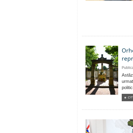
Orhe
repr
Public
Astăzi
urmat
politi
CIT