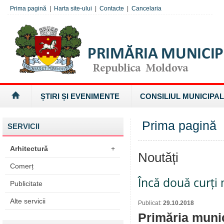
Prima pagină
|
Harta site-ului
|
Contacte
|
Cancelaria
ȘTIRI ȘI EVENIMENTE
CONSILIUL MUNICIPAL
Prima pagină
SERVICII
Arhitectură
+
Noutăți
Comerț
Încă două curți
Publicitate
Alte servicii
Publicat:
29.10.2018
Primăria munic