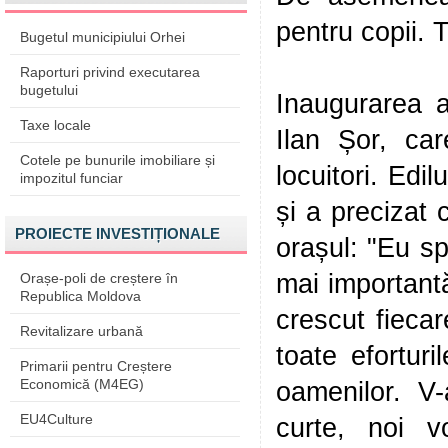
pentru copii. 
Bugetul municipiului Orhei
Raporturi privind executarea
bugetului
Inaugurarea a
Taxe locale
Ilan Șor, ca
Cotele pe bunurile imobiliare și
locuitori. Edil
impozitul funciar
și a precizat c
PROIECTE INVESTIȚIONALE
orașul: "Eu sp
mai importantă 
Orașe-poli de creștere în
Republica Moldova
crescut fieca
Revitalizare urbană
toate efortur
Primarii pentru Creștere
Economică (M4EG)
oamenilor. V
EU4Culture
curte, noi v