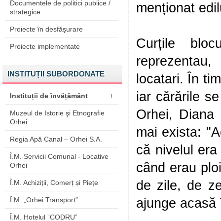
Documentele de politici publice /
menționat edil
strategice
Proiecte în desfășurare
Curțile blo
Proiecte implementate
reprezentau,
INSTITUȚII SUBORDONATE
locatari. În ti
iar cărările s
Instituții de învățământ
+
Orhei, Diana
Muzeul de Istorie şi Etnografie
Orhei
mai exista: "
Regia Apă Canal – Orhei S.A.
că nivelul era
Î.M. Servicii Comunal - Locative
când erau ploi 
Orhei
de zile, de ze
Î.M. Achiziții, Comerț și Piețe
Î.M. „Orhei Transport”
ajunge acasă î
Î.M. Hotelul ”CODRU”