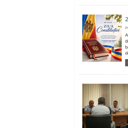
2
P
A
d
b
d