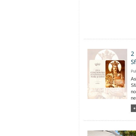
2
S
Pub
As
Sf
no
ne