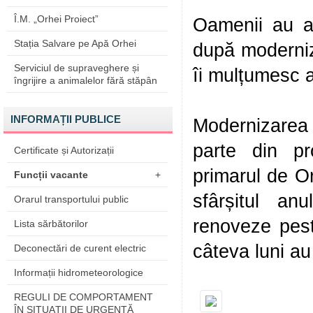
Î.M. „Orhei Proiect”
Oamenii au ap
Stația Salvare pe Apă Orhei
după moderniza
Serviciul de supraveghere și
îi mulțumesc a
îngrijire a animalelor fără stăpân
INFORMAȚII PUBLICE
Modernizarea c
parte din pr
Certificate și Autorizații
primarul de Or
Funcții vacante
+
sfârșitul anu
Orarul transportului public
renoveze peste
Lista sărbătorilor
câteva luni au
Deconectări de curent electric
Informații hidrometeorologice
REGULI DE COMPORTAMENT
ÎN SITUAŢII DE URGENŢĂ