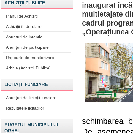
ACHIZIȚII PUBLICE
inaugurat încă
multietajate di
Planul de Achiziții
cadrul program
Achiziții în derulare
„Operațiunea C
Anunțuri de intenție
Anunțuri de participare
Rapoarte de monitorizare
Arhiva (Achiziții Publice)
LICITAȚII FUNCIARE
Anunțuri de licitații funciare
Rezultatele licitațiilor
schimbarea bor
BUGETUL MUNICIPIULUI
De asemenea,
ORHEI