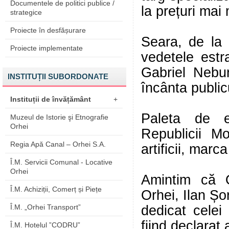
Documentele de politici publice /
la prețuri mai
strategice
Proiecte în desfășurare
Seara, de la 
Proiecte implementate
vedetele estra
Gabriel Nebun
INSTITUȚII SUBORDONATE
încânta public
Instituții de învățământ
+
Paleta de e
Muzeul de Istorie şi Etnografie
Orhei
Republicii M
Regia Apă Canal – Orhei S.A.
artificii, mar
Î.M. Servicii Comunal - Locative
Orhei
Amintim că Or
Î.M. Achiziții, Comerț și Piețe
Orhei, Ilan Șo
Î.M. „Orhei Transport”
dedicat celei
fiind declarat 
Î.M. Hotelul ”CODRU”