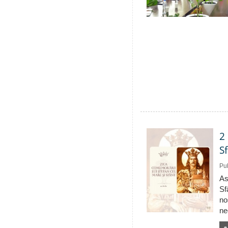
2
S
Pub
As
Sf
no
ne