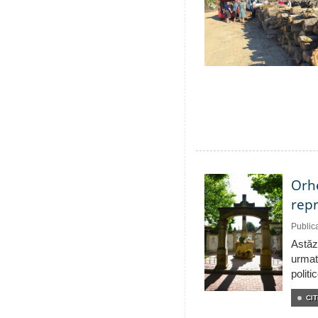
Orhe
repr
Public
Astăzi
urmat
politi
CIT