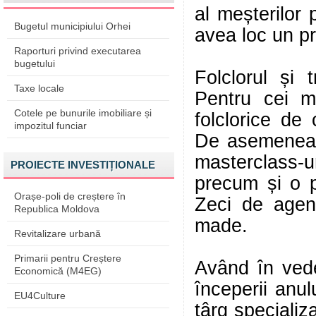
al meșterilor
Bugetul municipiului Orhei
avea loc un pr
Raporturi privind executarea
bugetului
Folclorul și 
Taxe locale
Pentru cei m
Cotele pe bunurile imobiliare și
folclorice de 
impozitul funciar
De asemenea, p
masterclass-u
PROIECTE INVESTIȚIONALE
precum și o 
Orașe-poli de creștere în
Zeci de agenț
Republica Moldova
made.
Revitalizare urbană
Primarii pentru Creștere
Având în ved
Economică (M4EG)
începerii anul
EU4Culture
târg specializ