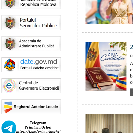
2
P
A
d
b
d