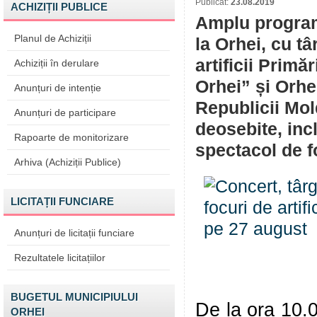
Publicat:
23.08.2019
ACHIZIȚII PUBLICE
Amplu program
Planul de Achiziții
la Orhei, cu t
artificii Prim
Achiziții în derulare
Orhei” și Orhe
Anunțuri de intenție
Republicii Mo
Anunțuri de participare
deosebite, inc
Rapoarte de monitorizare
spectacol de fo
Arhiva (Achiziții Publice)
LICITAȚII FUNCIARE
Anunțuri de licitații funciare
Rezultatele licitațiilor
BUGETUL MUNICIPIULUI
De la ora 10.0
ORHEI