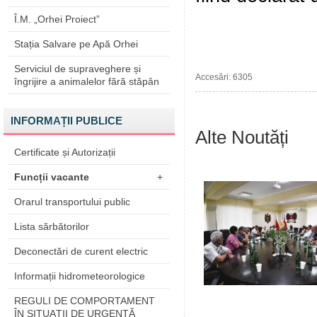
Î.M. „Orhei Proiect”
Stația Salvare pe Apă Orhei
Serviciul de supraveghere și
Accesări: 6305
îngrijire a animalelor fără stăpân
INFORMAȚII PUBLICE
Alte Noutăți
Certificate și Autorizații
Funcții vacante
+
Orarul transportului public
Lista sărbătorilor
Deconectări de curent electric
Informații hidrometeorologice
REGULI DE COMPORTAMENT
ÎN SITUAŢII DE URGENŢĂ