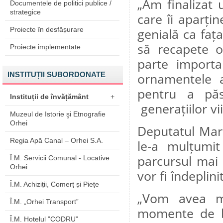
„Am finalizat 
Documentele de politici publice /
strategice
care îi aparți
Proiecte în desfășurare
genială ca fața
să recapete o
Proiecte implementate
parte importan
INSTITUȚII SUBORDONATE
ornamentele a
pentru a păs
Instituții de învățământ
+
generațiilor vi
Muzeul de Istorie şi Etnografie
Orhei
Deputatul Mari
Regia Apă Canal – Orhei S.A.
le-a mulțumit
parcursul mai 
Î.M. Servicii Comunal - Locative
Orhei
vor fi îndeplini
Î.M. Achiziții, Comerț și Piețe
„Vom avea mu
Î.M. „Orhei Transport”
momente de b
Î.M. Hotelul ”CODRU”