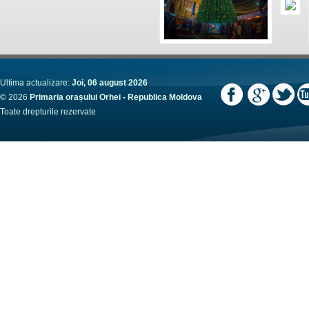
Ultima actualizare:
Joi, 06 august 2026
© 2026
Primaria orașului Orhei - Republica Moldova
Toate drepturile rezervate