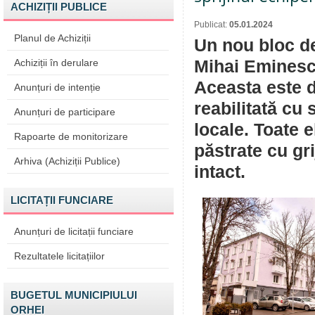
ACHIZIȚII PUBLICE
Publicat:
05.01.2024
Planul de Achiziții
Un nou bloc de
Achiziții în derulare
Mihai Eminescu
Aceasta este d
Anunțuri de intenție
reabilitată cu 
Anunțuri de participare
locale. Toate e
Rapoarte de monitorizare
păstrate cu gr
Arhiva (Achiziții Publice)
intact.
LICITAȚII FUNCIARE
Anunțuri de licitații funciare
Rezultatele licitațiilor
BUGETUL MUNICIPIULUI
ORHEI