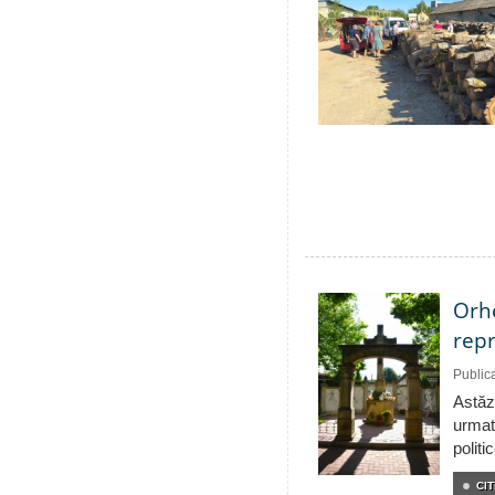
Orhe
repr
Public
Astăzi
urmat
politi
CIT