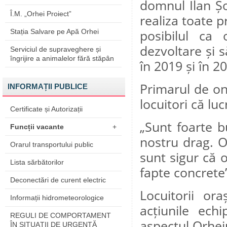
domnul Ilan Ș
Î.M. „Orhei Proiect”
realiza toate p
Stația Salvare pe Apă Orhei
posibilul ca 
dezvoltare și 
Serviciul de supraveghere și
îngrijire a animalelor fără stăpân
în 2019 și în 2
Primarul de ono
INFORMAȚII PUBLICE
locuitori că lu
Certificate și Autorizații
„Sunt foarte 
Funcții vacante
+
nostru drag. O
Orarul transportului public
sunt sigur că 
Lista sărbătorilor
fapte concrete”
Deconectări de curent electric
Locuitorii or
Informații hidrometeorologice
acțiunile echi
REGULI DE COMPORTAMENT
aspectul Orheiu
ÎN SITUAŢII DE URGENŢĂ