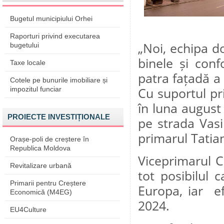
Bugetul municipiului Orhei
Raporturi privind executarea
„Noi, echipa d
bugetului
binele și conf
Taxe locale
patra fațadă a 
Cotele pe bunurile imobiliare și
impozitul funciar
Cu suportul pr
în luna august 
PROIECTE INVESTIȚIONALE
pe strada Vasi
primarul Tatia
Orașe-poli de creștere în
Republica Moldova
Viceprimarul Cr
Revitalizare urbană
tot posibilul 
Primarii pentru Creștere
Europa, iar ef
Economică (M4EG)
2024.
EU4Culture