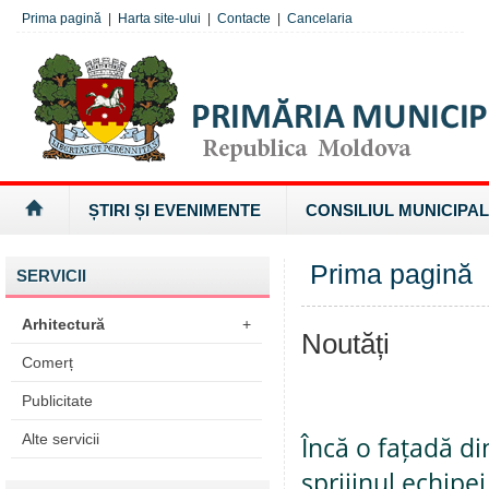
Prima pagină
|
Harta site-ului
|
Contacte
|
Cancelaria
ȘTIRI ȘI EVENIMENTE
CONSILIUL MUNICIPAL
Prima pagină
SERVICII
Arhitectură
+
Noutăți
Comerț
Publicitate
Alte servicii
Încă o fațadă di
sprijinul echipei