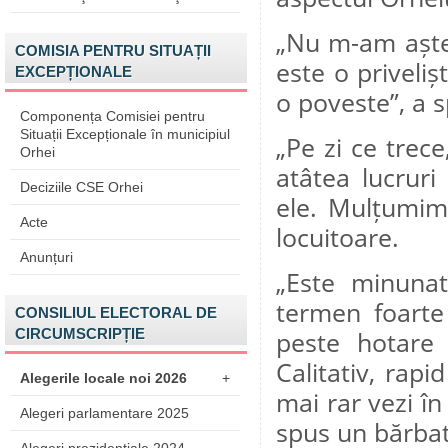
„Nu m-am aștept
COMISIA PENTRU SITUAȚII
este o priveli
EXCEPȚIONALE
o poveste”, a 
Componența Comisiei pentru
Situații Excepționale în municipiul
„Pe zi ce trec
Orhei
atâtea lucruri
Deciziile CSE Orhei
ele. Mulțumim 
Acte
locuitoare.
Anunțuri
„Este minunat
termen foarte 
CONSILIUL ELECTORAL DE
CIRCUMSCRIPȚIE
peste hotare 
Calitativ, rapi
Alegerile locale noi 2026
+
mai rar vezi în
Alegeri parlamentare 2025
spus un bărbat