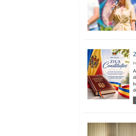
2
P
A
d
b
d