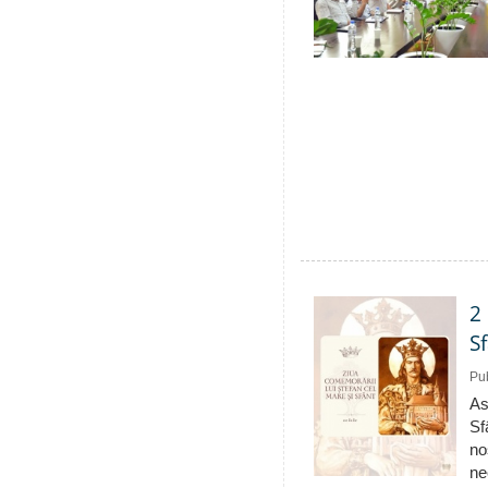
2
S
Pub
As
Sf
no
ne