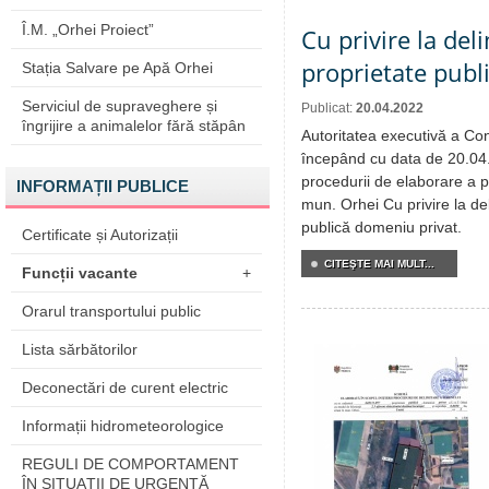
Î.M. „Orhei Proiect”
Cu privire la del
proprietate publ
Stația Salvare pe Apă Orhei
Serviciul de supraveghere și
Publicat:
20.04.2022
îngrijire a animalelor fără stăpân
Autoritatea executivă a Cons
începând cu data de 20.04
procedurii de elaborare a pr
INFORMAȚII PUBLICE
mun. Orhei Cu privire la de
publică domeniu privat.
Certificate și Autorizații
CITEŞTE MAI MULT...
Funcții vacante
+
Orarul transportului public
Lista sărbătorilor
Deconectări de curent electric
Informații hidrometeorologice
REGULI DE COMPORTAMENT
ÎN SITUAŢII DE URGENŢĂ