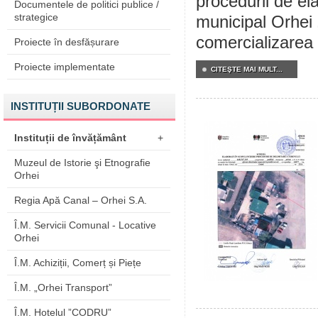
procedurii de ela
Documentele de politici publice /
strategice
municipal Orhei 
comercializarea b
Proiecte în desfășurare
Proiecte implementate
CITEŞTE MAI MULT...
INSTITUȚII SUBORDONATE
Instituții de învățământ
+
Muzeul de Istorie şi Etnografie
Orhei
Regia Apă Canal – Orhei S.A.
Î.M. Servicii Comunal - Locative
Orhei
Î.M. Achiziții, Comerț și Piețe
Î.M. „Orhei Transport”
Î.M. Hotelul ”CODRU”