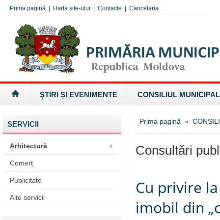
Prima pagină
|
Harta site-ului
|
Contacte
|
Cancelaria
ȘTIRI ȘI EVENIMENTE
CONSILIUL MUNICIPAL
Prima pagină
»
CONSILI
SERVICII
Arhitectură
+
Consultări publ
Comerț
Publicitate
Cu privire l
Alte servicii
imobil din „c