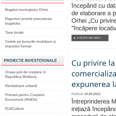
începând cu dat
Bugetul municipiului Orhei
de elaborare a p
Raporturi privind executarea
Orhei „Cu privir
bugetului
”încăpere locativ
Taxe locale
CITEŞTE MAI MULT...
Cotele pe bunurile imobiliare și
impozitul funciar
Cu privire l
PROIECTE INVESTIȚIONALE
comercializa
Orașe-poli de creștere în
Republica Moldova
expunerea la
Revitalizare urbană
Publicat:
20.04.2022
Primarii pentru Creștere
Economică (M4EG)
Întreprinderea M
inițiază începân
EU4Culture