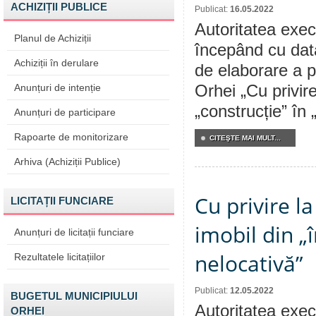
ACHIZIȚII PUBLICE
Publicat:
16.05.2022
Autoritatea execu
Planul de Achiziții
începând cu dat
Achiziții în derulare
de elaborare a p
Anunțuri de intenție
Orhei „Cu privir
„construcție” în „
Anunțuri de participare
Rapoarte de monitorizare
CITEŞTE MAI MULT...
Arhiva (Achiziții Publice)
Cu privire l
LICITAȚII FUNCIARE
imobil din „
Anunțuri de licitații funciare
nelocativă”
Rezultatele licitațiilor
Publicat:
12.05.2022
BUGETUL MUNICIPIULUI
Autoritatea execu
ORHEI