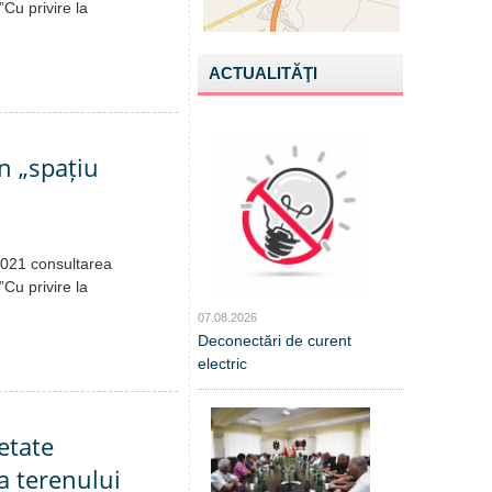
”Cu privire la
ACTUALITĂŢI
n „spațiu
.2021 consultarea
”Cu privire la
07.08.2026
Deconectări de curent
electric
etate
a terenului