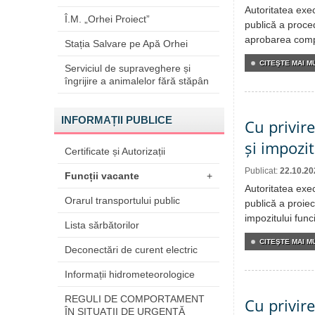
Autoritatea exe
Î.M. „Orhei Proiect”
publică a proced
aprobarea compo
Stația Salvare pe Apă Orhei
CITEŞTE MAI MU
Serviciul de supraveghere și
îngrijire a animalelor fără stăpân
INFORMAȚII PUBLICE
Cu privire
și impozi
Certificate și Autorizații
Publicat:
22.10.20
Funcții vacante
+
Autoritatea exe
Orarul transportului public
publică a proiec
impozitului func
Lista sărbătorilor
CITEŞTE MAI MU
Deconectări de curent electric
Informații hidrometeorologice
REGULI DE COMPORTAMENT
Cu privir
ÎN SITUAŢII DE URGENŢĂ