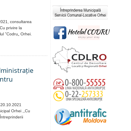
.2021, consultarea
Cu privire la
lul ”Codru„ Orhei.
dministrație
entru
e 20.10.2021
icipal Orhei ,,Cu
ntreprinderii