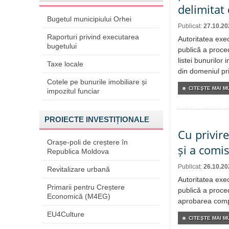
delimitat
Bugetul municipiului Orhei
Publicat:
27.10.20
Raporturi privind executarea
Autoritatea exe
bugetului
publică a proced
listei bunurilor
Taxe locale
din domeniul pri
Cotele pe bunurile imobiliare și
CITEŞTE MAI MU
impozitul funciar
PROIECTE INVESTIȚIONALE
Cu privir
Orașe-poli de creștere în
și a comis
Republica Moldova
Publicat:
26.10.20
Revitalizare urbană
Autoritatea exe
Primarii pentru Creștere
publică a proced
Economică (M4EG)
aprobarea compon
EU4Culture
CITEŞTE MAI MU