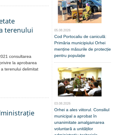
etate
a terenului
05.08.2026
Cod Portocaliu de caniculă:
Primăria municipiului Orhei
menține măsurile de protecție
pentru populație
.2021 consultarea
privire la aprobarea
 a terenului delimitat
03.08.2026
Orhei a ales viitorul. Consiliul
dministrație
municipal a aprobat în
unanimitate amalgamarea
voluntară a unităților