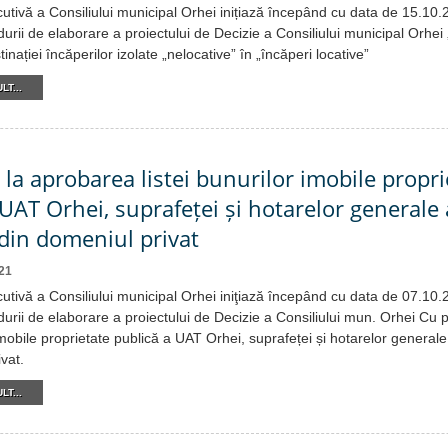
cutivă a Consiliului municipal Orhei inițiază începând cu data de 15.10
urii de elaborare a proiectului de Decizie a Consiliului municipal Orhei 
nației încăperilor izolate „nelocative” în „încăperi locative”
LT...
 la aprobarea listei bunurilor imobile propri
 UAT Orhei, suprafeței și hotarelor generale 
 din domeniul privat
21
cutivă a Consiliului municipal Orhei iniţiază începând cu data de 07.10
urii de elaborare a proiectului de Decizie a Consiliului mun. Orhei Cu p
 imobile proprietate publică a UAT Orhei, suprafeței și hotarelor generale
vat.
LT...