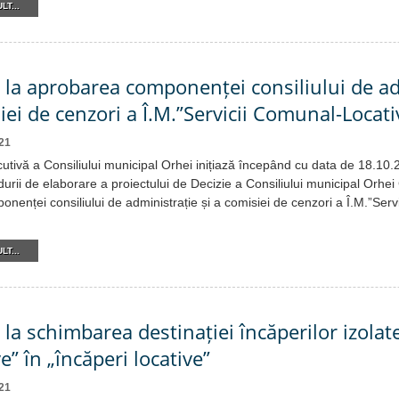
LT...
e la aprobarea componenței consiliului de a
siei de cenzori a Î.M.”Servicii Comunal-Locat
21
cutivă a Consiliului municipal Orhei inițiază începând cu data de 18.10
urii de elaborare a proiectului de Decizie a Consiliului municipal Orhei 
nenței consiliului de administrație și a comisiei de cenzori a Î.M.”Serv
LT...
 la schimbarea destinației încăperilor izolat
e” în „încăperi locative”
21