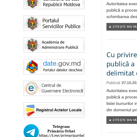
Autoritatea exe
publică a proced
schimbarea desti
CITEŞTE MAI MU
Cu privire
publică a
delimitat
Publicat:
07.10.20
Autoritatea exe
publică a proced
listei bunurilor
din domeniul pri
CITEŞTE MAI MU