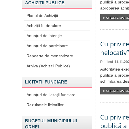
publică a proced
ACHIZIȚII PUBLICE
aprobarea achizi
Planul de Achiziții
CITEŞTE MAI MU
Achiziții în derulare
Anunțuri de intenție
Cu privir
Anunțuri de participare
nelocativ”
Rapoarte de monitorizare
Publicat:
11.11.20
Arhiva (Achiziții Publice)
Autoritatea exe
publică a proced
schimbarea desti
LICITAȚII FUNCIARE
CITEŞTE MAI MU
Anunțuri de licitații funciare
Rezultatele licitațiilor
Cu privire
BUGETUL MUNICIPIULUI
publică a
ORHEI