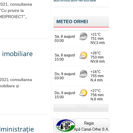
administrativ-teritoriale
.2021, consultarea
”Cu privire la
ORHEIPROIECT”„.
METEO ORHEI
e imobiliare
0.2021 consultarea
obiliare și
dministrație