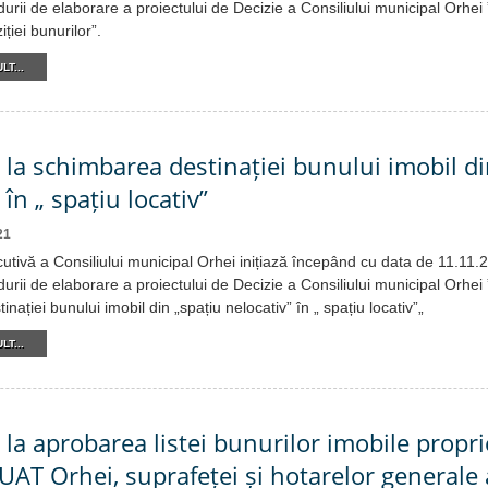
urii de elaborare a proiectului de Decizie a Consiliului municipal Orhei 
ției bunurilor”.
LT...
e la schimbarea destinației bunului imobil di
 în „ spațiu locativ”
21
cutivă a Consiliului municipal Orhei inițiază începând cu data de 11.11
urii de elaborare a proiectului de Decizie a Consiliului municipal Orhei 
nației bunului imobil din „spațiu nelocativ” în „ spațiu locativ”„
LT...
 la aprobarea listei bunurilor imobile propri
 UAT Orhei, suprafeței și hotarelor generale 