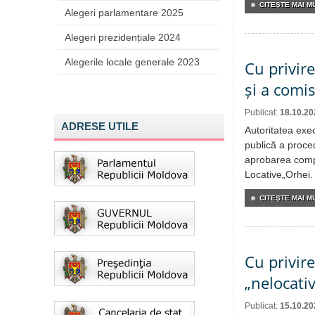
CITEŞTE MAI MU
Alegeri parlamentare 2025
Alegeri prezidențiale 2024
Alegerile locale generale 2023
Cu privir
și a comi
Publicat:
18.10.20
ADRESE UTILE
Autoritatea exe
publică a proced
aprobarea compo
Locative„Orhei.
CITEŞTE MAI MU
Cu privire
„nelocativ
Publicat:
15.10.20