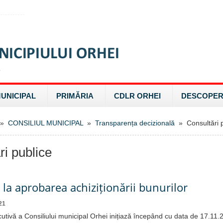
MUNICIPAL
PRIMĂRIA
CDLR ORHEI
DESCOPER
»
CONSILIUL MUNICIPAL
»
Transparența decizională
» Consultări p
ri publice
 la aprobarea achiziționării bunurilor
21
cutivă a Consiliului municipal Orhei inițiază începând cu data de 17.11.