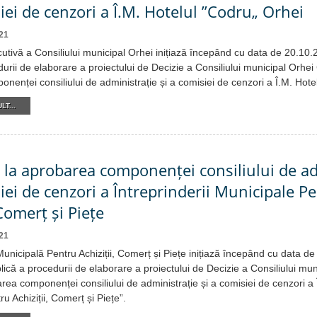
iei de cenzori a Î.M. Hotelul ”Codru„ Orhei
21
cutivă a Consiliului municipal Orhei inițiază începând cu data de 20.10
urii de elaborare a proiectului de Decizie a Consiliului municipal Orhei 
nenței consiliului de administrație și a comisiei de cenzori a Î.M. Hote
LT...
e la aprobarea componenței consiliului de a
siei de cenzori a Întreprinderii Municipale P
 Comerț și Piețe
21
Municipală Pentru Achiziții, Comerț și Piețe inițiază începând cu data d
ică a procedurii de elaborare a proiectului de Decizie a Consiliului mun
area componenței consiliului de administrație și a comisiei de cenzori a Î
u Achiziții, Comerț și Piețe”.