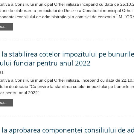
cutivă a Consiliului municipal Orhei inițiază începând cu data de 25.10
urii de elaborare a proiectului de Decizie a Consiliului municipal Orhei 
nenței consiliului de administrație și a comisiei de cenzori a Î.M. ”
LT...
 la stabilirea cotelor impozitului pe bunuril
tului funciar pentru anul 2022
21
cutivă a Consiliului municipal Orhei inițiază, începând cu data de 22.1
tului de decizie ”Cu privire la stabilirea cotelor impozitului pe bunurile im
iar pentru anul 2022”.
LT...
e la aprobarea componenței consiliului de a