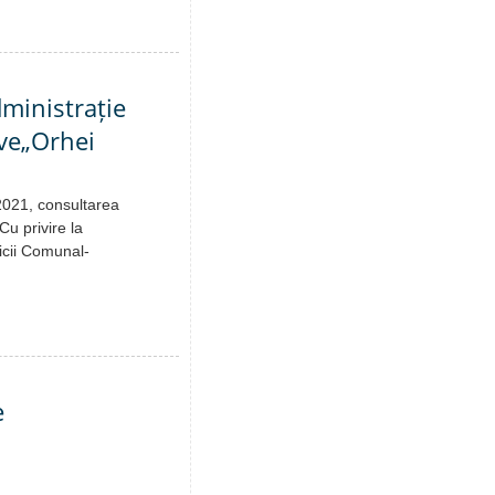
dministrație
ive„Orhei
.2021, consultarea
Cu privire la
icii Comunal-
e