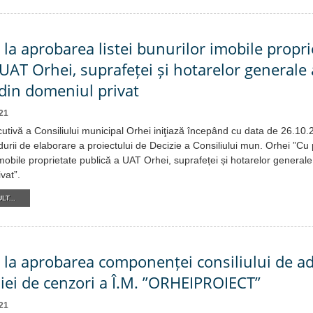
 la aprobarea listei bunurilor imobile propri
 UAT Orhei, suprafeței și hotarelor generale 
 din domeniul privat
21
cutivă a Consiliului municipal Orhei iniţiază începând cu data de 26.10
urii de elaborare a proiectului de Decizie a Consiliului mun. Orhei ”Cu 
 imobile proprietate publică a UAT Orhei, suprafeței și hotarelor generale
vat”.
LT...
e la aprobarea componenței consiliului de a
siei de cenzori a Î.M. ”ORHEIPROIECT”
21