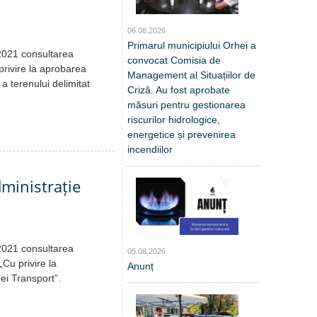
06.08.2026
Primarul municipiului Orhei a
.2021 consultarea
convocat Comisia de
privire la aprobarea
Management al Situațiilor de
 a terenului delimitat
Criză. Au fost aprobate
măsuri pentru gestionarea
riscurilor hidrologice,
energetice și prevenirea
incendiilor
dministrație
.2021 consultarea
05.08.2026
„Cu privire la
Anunț
ei Transport”.