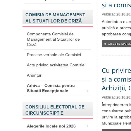
și a comis
COMISIA DE MANAGEMENT
Publicat:
20.10.20
AL SITUAȚIILOR DE CRIZĂ
Autoritatea exe
publică a proced
Componența Comisiei de
aprobarea compo
Management al Situațiilor de
Criză
CITEŞTE MAI MU
Procese-verbale ale Comisiei
Acte privind activitatea Comisiei
Cu privir
Anunțuri
și a comi
Arhiva – Comisia pentru
Achiziții,
Situații Excepționale
+
Publicat:
20.10.20
Întreprinderea 
CONSILIUL ELECTORAL DE
consultarea publ
CIRCUMSCRIPȚIE
privire la aprob
Municipale Pentr
Alegerile locale noi 2026
+