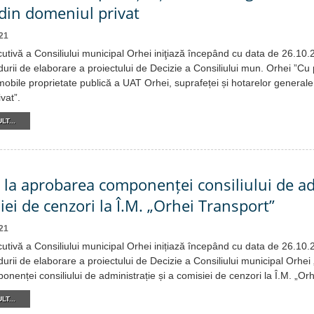
 din domeniul privat
21
cutivă a Consiliului municipal Orhei iniţiază începând cu data de 26.10
urii de elaborare a proiectului de Decizie a Consiliului mun. Orhei ”Cu 
 imobile proprietate publică a UAT Orhei, suprafeței și hotarelor generale
vat”.
LT...
e la aprobarea componenței consiliului de a
iei de cenzori la Î.M. „Orhei Transport”
21
cutivă a Consiliului municipal Orhei inițiază începând cu data de 26.10
urii de elaborare a proiectului de Decizie a Consiliului municipal Orhei 
enței consiliului de administrație și a comisiei de cenzori la Î.M. „Orh
LT...