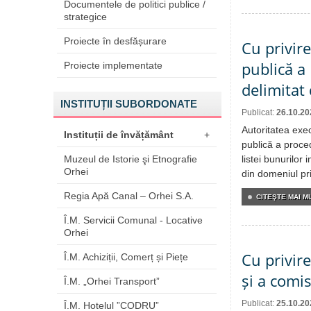
Documentele de politici publice /
strategice
Proiecte în desfășurare
Cu privire
publică a
Proiecte implementate
delimitat
INSTITUȚII SUBORDONATE
Publicat:
26.10.20
Autoritatea exe
Instituții de învățământ
+
publică a proced
Muzeul de Istorie şi Etnografie
listei bunurilor
Orhei
din domeniul pri
Regia Apă Canal – Orhei S.A.
CITEŞTE MAI MU
Î.M. Servicii Comunal - Locative
Orhei
Cu privir
Î.M. Achiziții, Comerț și Piețe
și a comi
Î.M. „Orhei Transport”
Publicat:
25.10.20
Î.M. Hotelul ”CODRU”