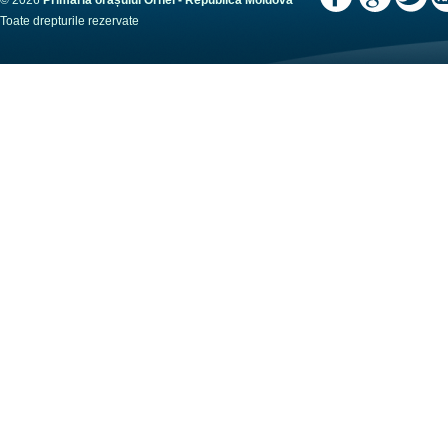
© 2026
Primaria orașului Orhei - Republica Moldova
Toate drepturile rezervate