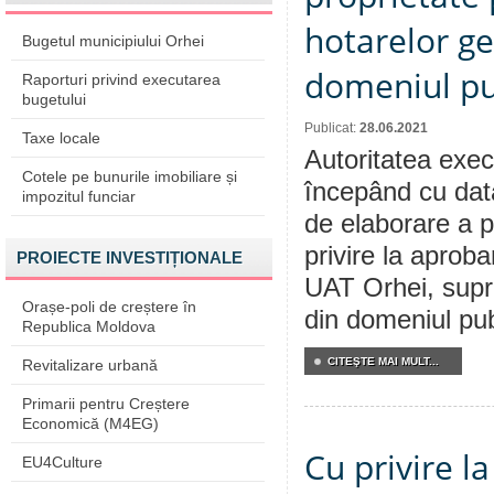
hotarelor ge
Bugetul municipiului Orhei
domeniul pu
Raporturi privind executarea
bugetului
Publicat:
28.06.2021
Taxe locale
Autoritatea execu
Cotele pe bunurile imobiliare și
începând cu dat
impozitul funciar
de elaborare a p
privire la aproba
PROIECTE INVESTIȚIONALE
UAT Orhei, supra
Orașe-poli de creștere în
din domeniul pub
Republica Moldova
CITEŞTE MAI MULT...
Revitalizare urbană
Primarii pentru Creștere
Economică (M4EG)
Cu privire l
EU4Culture