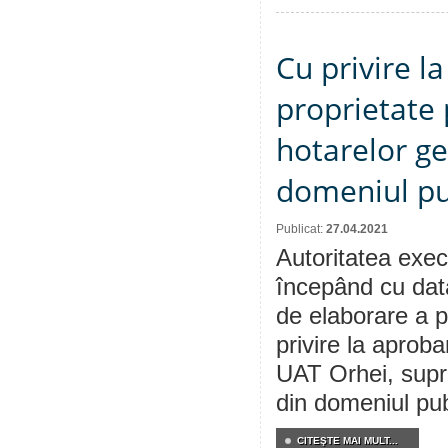
Cu privire l
proprietate 
hotarelor ge
domeniul pu
Publicat:
27.04.2021
Autoritatea execu
începând cu dat
de elaborare a p
privire la aproba
UAT Orhei, supra
din domeniul pub
CITEŞTE MAI MULT...