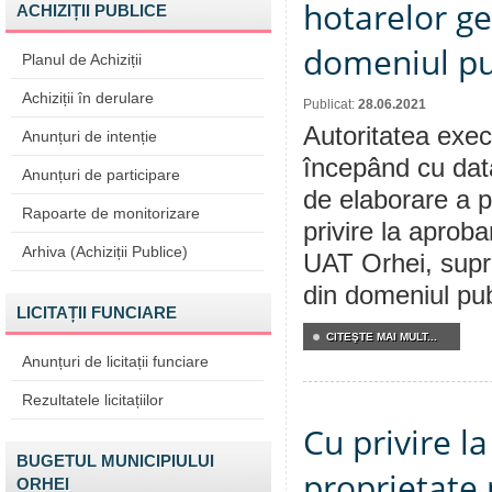
hotarelor ge
ACHIZIȚII PUBLICE
domeniul pu
Planul de Achiziții
Achiziții în derulare
Publicat:
28.06.2021
Autoritatea execu
Anunțuri de intenție
începând cu dat
Anunțuri de participare
de elaborare a p
Rapoarte de monitorizare
privire la aproba
Arhiva (Achiziții Publice)
UAT Orhei, supra
din domeniul pub
LICITAȚII FUNCIARE
CITEŞTE MAI MULT...
Anunțuri de licitații funciare
Rezultatele licitațiilor
Cu privire l
BUGETUL MUNICIPIULUI
proprietate 
ORHEI