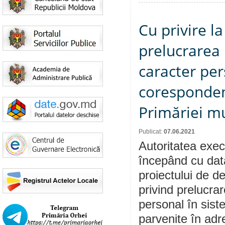
Cu privire l
prelucrarea 
caracter per
corespondenț
Primăriei m
Publicat:
07.06.2021
Autoritatea execu
începând cu dat
proiectului de d
privind prelucrar
personal în sist
parvenite în adr