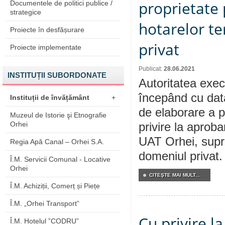
proprietate 
Documentele de politici publice /
strategice
hotarelor te
Proiecte în desfășurare
privat
Proiecte implementate
Publicat:
28.06.2021
INSTITUȚII SUBORDONATE
Autoritatea execu
începând cu dat
Instituții de învățământ
+
de elaborare a p
Muzeul de Istorie şi Etnografie
Orhei
privire la aproba
UAT Orhei, supraf
Regia Apă Canal – Orhei S.A.
domeniul privat.
Î.M. Servicii Comunal - Locative
Orhei
CITEŞTE MAI MULT...
Î.M. Achiziții, Comerț și Piețe
Î.M. „Orhei Transport”
Cu privire l
Î.M. Hotelul ”CODRU”