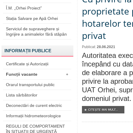
proprietate 
Î.M. „Orhei Proiect”
Stația Salvare pe Apă Orhei
hotarelor te
Serviciul de supraveghere și
privat
îngrijire a animalelor fără stăpân
Publicat:
28.06.2021
INFORMAȚII PUBLICE
Autoritatea execu
începând cu dat
Certificate și Autorizații
de elaborare a p
Funcții vacante
+
privire la aproba
Orarul transportului public
UAT Orhei, supraf
Lista sărbătorilor
domeniul privat.
Deconectări de curent electric
CITEŞTE MAI MULT...
Informații hidrometeorologice
REGULI DE COMPORTAMENT
ÎN SITUAŢII DE URGENŢĂ