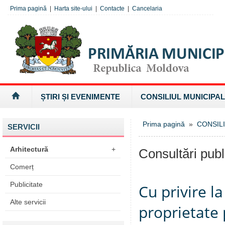
Prima pagină
|
Harta site-ului
|
Contacte
|
Cancelaria
ȘTIRI ȘI EVENIMENTE
CONSILIUL MUNICIPAL
Prima pagină
»
CONSILI
SERVICII
Arhitectură
+
Consultări publ
Comerț
Publicitate
Cu privire l
Alte servicii
proprietate 