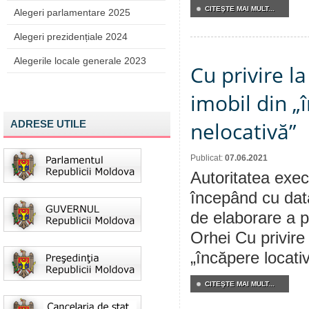
CITEŞTE MAI MULT...
Alegeri parlamentare 2025
Alegeri prezidențiale 2024
Alegerile locale generale 2023
Cu privire l
imobil din „
nelocativă”
ADRESE UTILE
Publicat:
07.06.2021
Autoritatea execu
începând cu dat
de elaborare a p
Orhei Cu privire
„încăpere locati
CITEŞTE MAI MULT...