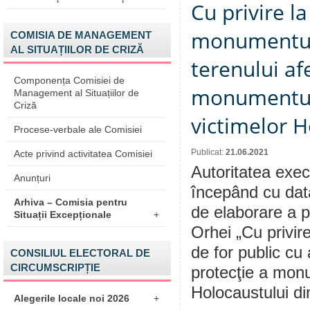
Cu privire l
monumentulu
COMISIA DE MANAGEMENT
AL SITUAȚIILOR DE CRIZĂ
terenului af
Componența Comisiei de
monumentulu
Management al Situațiilor de
Criză
victimelor H
Procese-verbale ale Comisiei
Publicat:
21.06.2021
Acte privind activitatea Comisiei
Autoritatea execu
Anunțuri
începând cu dat
Arhiva – Comisia pentru
de elaborare a p
Situații Excepționale
+
Orhei „Cu privir
de for public cu
CONSILIUL ELECTORAL DE
CIRCUMSCRIPȚIE
protecţie a monu
Holocaustului di
Alegerile locale noi 2026
+