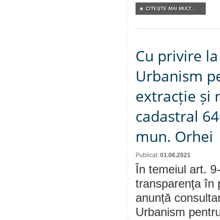
CITEŞTE MAI MULT...
Cu privire l
Urbanism pen
extracție și 
cadastral 64
mun. Orhei
Publicat:
01.06.2021
În temeiul art. 9
transparenţa în 
anunță consultar
Urbanism pentru P