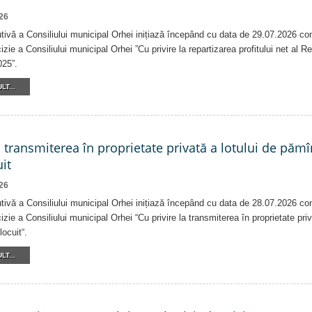
26
tivă a Consiliului municipal Orhei inițiază începând cu data de 29.07.2026 co
izie a Consiliului municipal Orhei ”Cu privire la repartizarea profitului net al 
025”.
LT...
a transmiterea în proprietate privată a lotului de pămî
it
26
tivă a Consiliului municipal Orhei inițiază începând cu data de 28.07.2026 co
izie a Consiliului municipal Orhei “Cu privire la transmiterea în proprietate pri
locuit“.
LT...