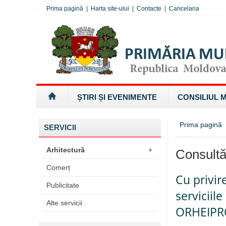
Prima pagină
|
Harta site-ului
|
Contacte
|
Cancelaria
ȘTIRI ȘI EVENIMENTE
CONSILIUL 
Prima pagină
SERVICII
Arhitectură
+
Consultă
Comerț
Cu privir
Publicitate
serviciil
Alte servicii
ORHEIPR