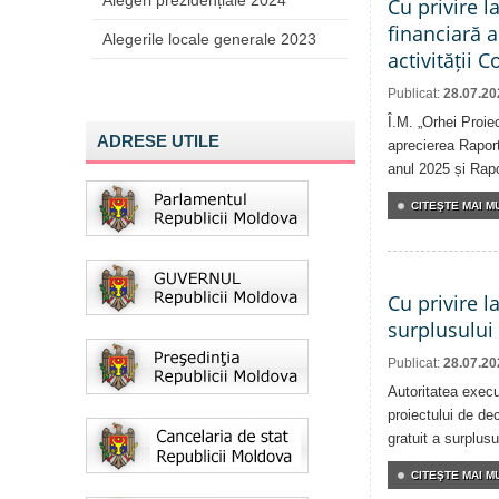
Alegeri prezidențiale 2024
Cu privire l
financiară 
Alegerile locale generale 2023
activității 
Publicat:
28.07.20
Î.M. „Orhei Proie
ADRESE UTILE
aprecierea Raport
anul 2025 și Rapor
CITEŞTE MAI MU
Cu privire l
surplusului
Publicat:
28.07.20
Autoritatea execu
proiectului de dec
gratuit a surplusu
CITEŞTE MAI MU