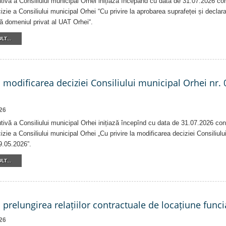
tivă a Consiliului municipal Orhei inițiază începând cu data de 31.07.2026 co
izie a Consiliului municipal Orhei “Cu privire la aprobarea suprafeței și declar
că domeniul privat al UAT Orhei“.
LT...
a modificarea deciziei Consiliului municipal Orhei nr. 
26
tivă a Consiliului municipal Orhei inițiază începînd cu data de 31.07.2026 con
izie a Consiliului municipal Orhei „Cu privire la modificarea deciziei Consiliulu
9.05.2026”.
LT...
a prelungirea relațiilor contractuale de locațiune funci
26