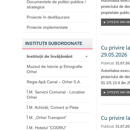
Autoritatea execu
Documentele de politici publice /
proiectului de dec
strategice
proprietate publi
Proiecte în desfășurare
CITEŞTE MAI MU
Proiecte implementate
INSTITUȚII SUBORDONATE
Cu privire l
29.05.2026
Instituții de învățământ
+
Publicat:
31.07.20
Muzeul de Istorie şi Etnografie
Autoritatea execu
Orhei
proiectului de dec
Regia Apă Canal – Orhei S.A.
01-1/5.13.4 din 2
Î.M. Servicii Comunal - Locative
CITEŞTE MAI MU
Orhei
Î.M. Achiziții, Comerț și Piețe
Cu privire l
Î.M. „Orhei Transport”
Publicat:
31.07.20
Î.M. Hotelul ”CODRU”