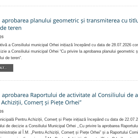
a aprobarea planului geometric și transmiterea cu titlu
 de teren
26
tivă a Consiliului municipal Orhei inițiază începând cu data de 28.07.2026 co
izie a Consiliului municipal Orhei “Cu privire la aprobarea planului geometric ș
lui de teren“.
LT...
a aprobarea Raportului de activitate al Consiliului de 
 Achiziții, Comerț și Piețe Orhei”
26
nicipală Pentru Achiziții, Comerț și Piețe inițiază începând cu data de 22.07.
lui de decizie a Consiliului Municipal Orhei ,,Cu privire la aprobarea Raportului
inistrație al Î.M. „Pentru Achiziții, Comerț și Piețe Orhei” și a Raportului Comi