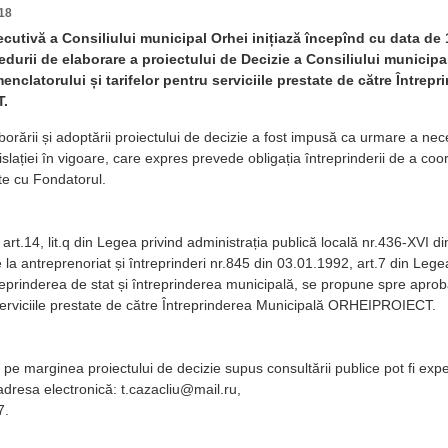
18
ecutivă a Consiliului municipal Orhei inițiază începînd cu data de
durii de elaborare a proiectului de Decizie a Consiliului municipal
nclatorului și tarifelor pentru serviciile prestate de către Întrep
.
orării și adoptării proiectului de decizie a fost impusă ca urmare a nece
slației în vigoare, care expres prevede obligația întreprinderii de a coo
ate cu Fondatorul.
 art.14, lit.q din Legea privind administrația publică locală nr.436-XVI d
 la antreprenoriat și întreprinderi nr.845 din 03.01.1992, art.7 din Leg
ntreprinderea de stat și întreprinderea municipală, se propune spre apro
 serviciile prestate de către Întreprinderea Municipală ORHEIPROIECT.
e marginea proiectului de decizie supus consultării publice pot fi exp
dresa electronică: t.cazacliu@mail.ru,
7.