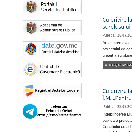
Cu privire l
surplusului
Publicat:
28.07.20
Autoritatea execu
proiectului de dec
gratuit a surplusu
CITEŞTE MAI MU
Cu privire l
Î.M. „Pentru
Publicat:
22.07.20
Întreprinderea Mu
publică a proiectu
Consiliului de adm