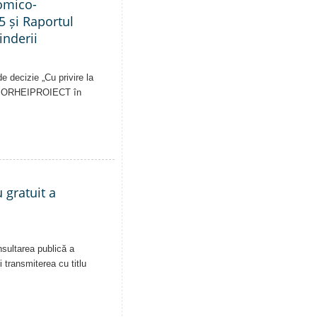
nomico-
5 și Raportul
inderii
e decizie „Cu privire la
pale ORHEIPROIECT în
 gratuit a
nsultarea publică a
i transmiterea cu titlu