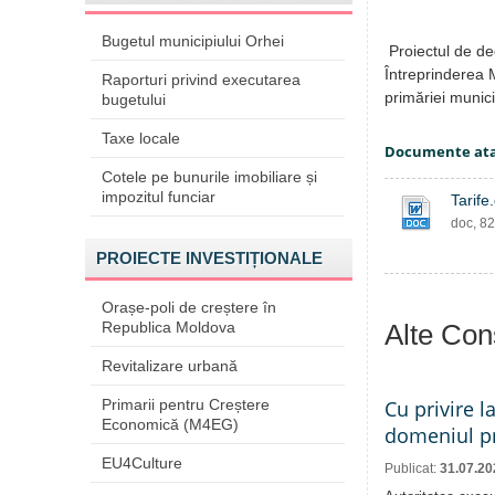
Bugetul municipiului Orhei
Proiectul de dec
Întreprinderea 
Raporturi privind executarea
primăriei munici
bugetului
Taxe locale
Documente at
Cotele pe bunurile imobiliare și
impozitul funciar
Tarife
doc, 8
PROIECTE INVESTIȚIONALE
Orașe-poli de creștere în
Republica Moldova
Alte Cons
Revitalizare urbană
Primarii pentru Creștere
Cu privire l
Economică (M4EG)
domeniul pr
EU4Culture
Publicat:
31.07.20