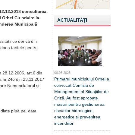
 12.12.2018 consultarea
 Orhei Cu privire la
ACTUALITĂŢI
rinderea Municipală
sității ce derivă din
rdona tarifele pentru
in 28.12.2006, art.6 din
06.08.2026
Primarul municipiului Orhei a
ea nr.246 din 23.11.2017
convocat Comisia de
bare Nomenclatorul și
Management al Situațiilor de
Criză. Au fost aprobate
măsuri pentru gestionarea
riscurilor hidrologice,
ediate pînă pe data
energetice și prevenirea
incendiilor