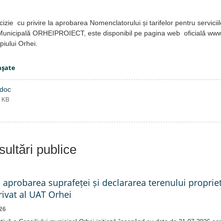
izie cu privire la aprobarea Nomenclatorului și tarifelor pentru servicii
Municipală ORHEIPROIECT, este disponibil pe pagina web oficială www.
piului Orhei.
aşate
.doc
2 KB
ultări publice
a aprobarea suprafeței și declararea terenului proprie
ivat al UAT Orhei
26