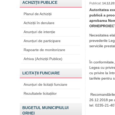
ACHIZIȚII PUBLICE
Publicat:
14.12.20
Autoritatea ex
Planul de Achiziții
publică a proce
aprobarea Nome
Achiziții în derulare
ORHEIPROIECT
Anunțuri de intenție
Necesitatea elab
prevederile Legi
Anunțuri de participare
serviciile prest
Rapoarte de monitorizare
Arhiva (Achiziții Publice)
În conformitate,
Legea cu privire
LICITAȚII FUNCIARE
cu privire la î
tarifele pentru
Anunțuri de licitații funciare
Rezultatele licitațiilor
Recomandările p
26.12.2018 pe a
tel. 0235-21-40
BUGETUL MUNICIPIULUI
ORHEI