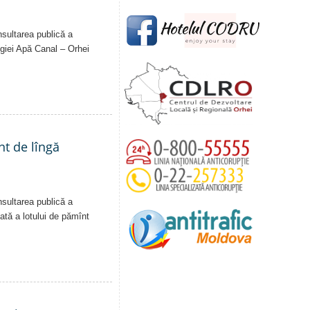
nsultarea publică a
Regiei Apă Canal – Orhei
nt de lîngă
nsultarea publică a
vată a lotului de pămînt