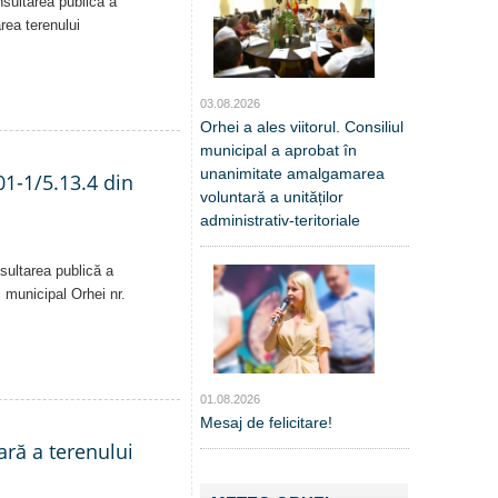
nsultarea publică a
area terenului
03.08.2026
Orhei a ales viitorul. Consiliul
municipal a aprobat în
unanimitate amalgamarea
01-1/5.13.4 din
voluntară a unităților
administrativ-teritoriale
sultarea publică a
i municipal Orhei nr.
01.08.2026
Mesaj de felicitare!
ară a terenului