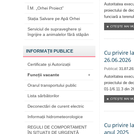
Autoritatea execu
Î.M. „Orhei Proiect”
proiectului de dec
funciară a terenul
Stația Salvare pe Apă Orhei
CITEŞTE MAI MU
Serviciul de supraveghere și
îngrijire a animalelor fără stăpân
INFORMAȚII PUBLICE
Cu privire l
26.06.2026
Certificate și Autorizații
Publicat:
31.07.20
Funcții vacante
+
Autoritatea execu
proiectului de dec
Orarul transportului public
01-1/6.11.3 din 2
Lista sărbătorilor
CITEŞTE MAI MU
Deconectări de curent electric
Informații hidrometeorologice
Cu privire l
REGULI DE COMPORTAMENT
anul 2025
ÎN SITUAŢII DE URGENŢĂ