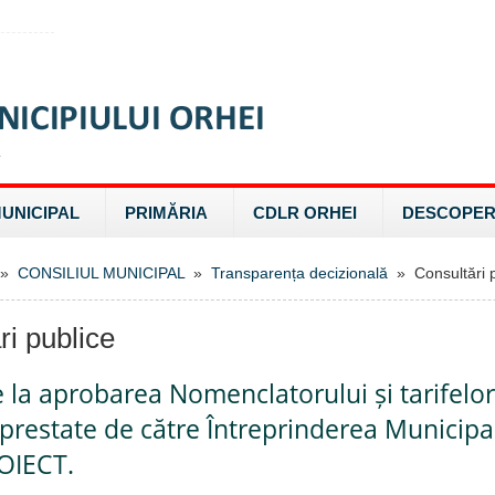
MUNICIPAL
PRIMĂRIA
CDLR ORHEI
DESCOPER
»
CONSILIUL MUNICIPAL
»
Transparența decizională
» Consultări p
ri publice
e la aprobarea Nomenclatorului și tarifelo
e prestate de către Întreprinderea Municipa
OIECT.