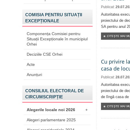
Publicat:
29.07.20
COMISIA PENTRU SITUAȚII
Autoritatea execu
EXCEPȚIONALE
proiectului de dec
SA pentru anul 2
Componența Comisiei pentru
CITEŞTE MAI MU
Situații Excepționale în municipiul
Orhei
Deciziile CSE Orhei
Cu privire l
Acte
casa de locu
Anunțuri
Publicat:
28.07.20
Autoritatea execu
CONSILIUL ELECTORAL DE
proiectului de dec
CIRCUMSCRIPȚIE
de lîngă casa de 
CITEŞTE MAI MU
Alegerile locale noi 2026
+
Alegeri parlamentare 2025