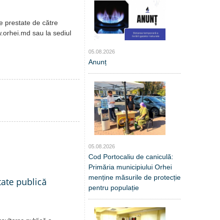
le prestate de către
orhei.md sau la sediul
05.08.2026
Anunț
05.08.2026
Cod Portocaliu de caniculă:
Primăria municipiului Orhei
menține măsurile de protecție
tate publică
pentru populație