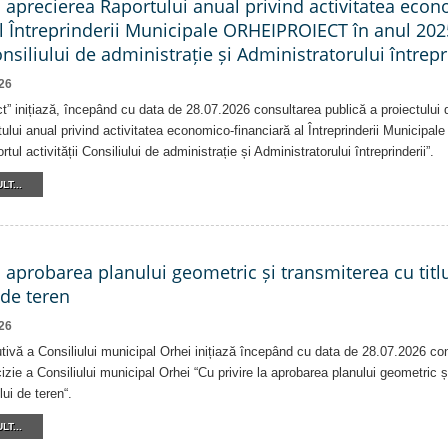
a aprecierea Raportului anual privind activitatea eco
al Întreprinderii Municipale ORHEIPROIECT în anul 202
Consiliului de administrație și Administratorului întrepr
26
ct” inițiază, începând cu data de 28.07.2026 consultarea publică a proiectului d
ului anual privind activitatea economico-financiară al Întreprinderii Munici
tul activității Consiliului de administrație și Administratorului întreprinderii”.
LT...
a aprobarea planului geometric și transmiterea cu titlu
 de teren
26
tivă a Consiliului municipal Orhei inițiază începând cu data de 28.07.2026 co
izie a Consiliului municipal Orhei “Cu privire la aprobarea planului geometric ș
lui de teren“.
LT...