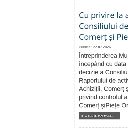
Cu privire la
Consiliului de
Comerț și Pie
Publicat:
22.07.2026
Întreprinderea Mun
începând cu data 
decizie a Consiliu
Raportului de activ
Achiziții, Comerț 
privind controlul a
Comerț șiPiețe Or
CITEŞTE MAI MULT...