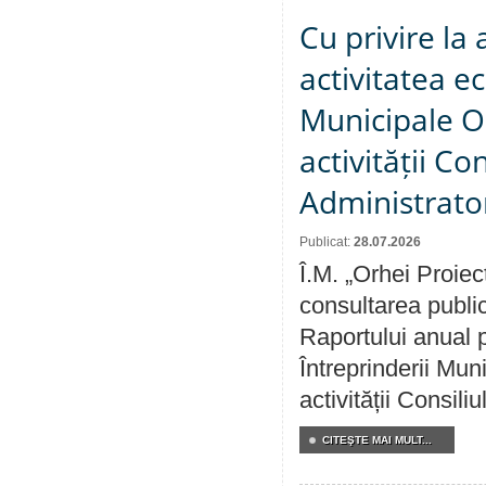
Cu privire la
activitatea e
Municipale O
activității Co
Administrator
Publicat:
28.07.2026
Î.M. „Orhei Proiec
consultarea public
Raportului anual p
Întreprinderii M
activității Consili
CITEŞTE MAI MULT...