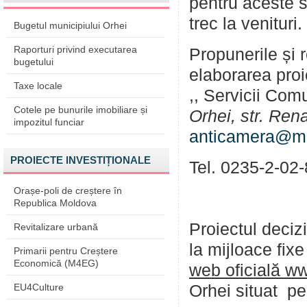
pentru aceste sc
trec la venituri.
Bugetul municipiului Orhei
Raporturi privind executarea
Propunerile și r
bugetului
elaborarea proi
Taxe locale
,, Servicii Com
Cotele pe bunurile imobiliare și
Orhei, str. Rena
impozitul funciar
anticamera@ma
PROIECTE INVESTIȚIONALE
Tel. 0235-2-02
Orașe-poli de creștere în
Republica Moldova
Proiectul decizi
Revitalizare urbană
la mijloace fixe
Primarii pentru Creștere
Economică (M4EG)
web oficială w
EU4Culture
Orhei situat p