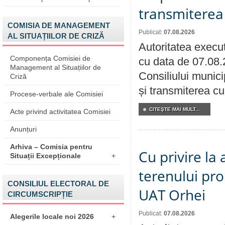
transmiterea 
COMISIA DE MANAGEMENT
Publicat:
07.08.2026
AL SITUAȚIILOR DE CRIZĂ
Autoritatea execut
Componența Comisiei de
cu data de 07.08.
Management al Situațiilor de
Consiliului munici
Criză
și transmiterea cu 
Procese-verbale ale Comisiei
CITEŞTE MAI MULT...
Acte privind activitatea Comisiei
Anunțuri
Arhiva – Comisia pentru
Cu privire la
Situații Excepționale
+
terenului pro
CONSILIUL ELECTORAL DE
UAT Orhei
CIRCUMSCRIPȚIE
Publicat:
07.08.2026
Alegerile locale noi 2026
+