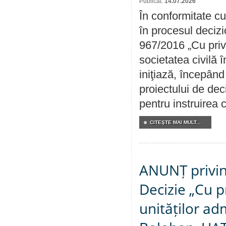
Publicat:
14.07.2026
În conformitate cu
în procesul decizi
967/2016 „Cu priv
societatea civilă 
iniţiază, începân
proiectului de dec
pentru instruirea c
CITEŞTE MAI MULT...
ANUNȚ privin
Decizie „Cu p
unităților ad