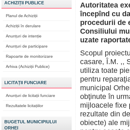
ACHIZIȚII PUBLICE
Autoritatea ex
începînd cu da
Planul de Achiziții
procedurii de 
Achiziții în derulare
Consiliului mu
Anunțuri de intenție
uzate raportate
Anunțuri de participare
Scopul proiectu
Rapoarte de monitorizare
casare, Î.M. ,,
Arhiva (Achiziții Publice)
utiliza toate pi
pentru reparaţia
LICITAȚII FUNCIARE
municipal Orhei
obţinute în urma
Anunțuri de licitații funciare
mijloacele fixe
Rezultatele licitațiilor
rezultate din 
obiecte) ale mij
BUGETUL MUNICIPIULUI
ORHEI