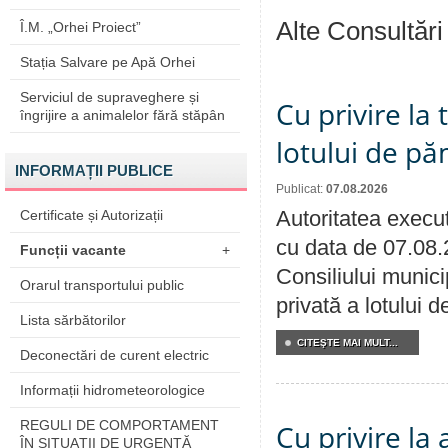
Alte Consultări
Î.M. „Orhei Proiect”
Stația Salvare pe Apă Orhei
Serviciul de supraveghere și
Cu privire la
îngrijire a animalelor fără stăpân
lotului de pă
INFORMAȚII PUBLICE
Publicat:
07.08.2026
Autoritatea execut
Certificate și Autorizații
cu data de 07.08.
Funcții vacante
+
Consiliului munici
Orarul transportului public
privată a lotului 
Lista sărbătorilor
CITEŞTE MAI MULT...
Deconectări de curent electric
Informații hidrometeorologice
REGULI DE COMPORTAMENT
Cu privire la
ÎN SITUAŢII DE URGENŢĂ