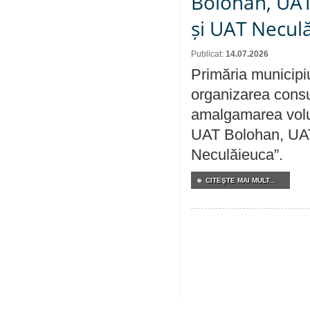
Bolohan, UAT 
și UAT Necul
Publicat:
14.07.2026
Primăria municipi
organizarea consul
amalgamarea volunt
UAT Bolohan, UAT
Neculăieuca”.
CITEŞTE MAI MULT...