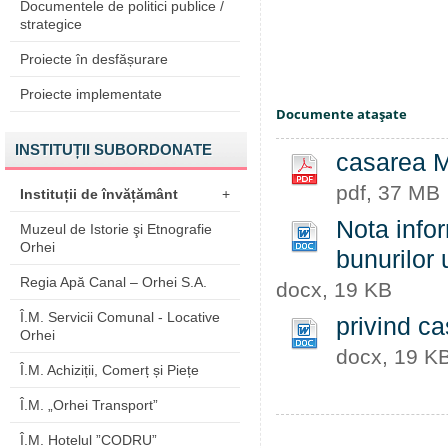
Documentele de politici publice /
strategice
Proiecte în desfășurare
Proiecte implementate
Documente ataşate
INSTITUȚII SUBORDONATE
casarea M
pdf, 37 MB
Instituții de învățământ
+
Nota infor
Muzeul de Istorie şi Etnografie
Orhei
bunurilor 
Regia Apă Canal – Orhei S.A.
docx, 19 KB
Î.M. Servicii Comunal - Locative
privind ca
Orhei
docx, 19 K
Î.M. Achiziții, Comerț și Piețe
Î.M. „Orhei Transport”
Î.M. Hotelul ”CODRU”