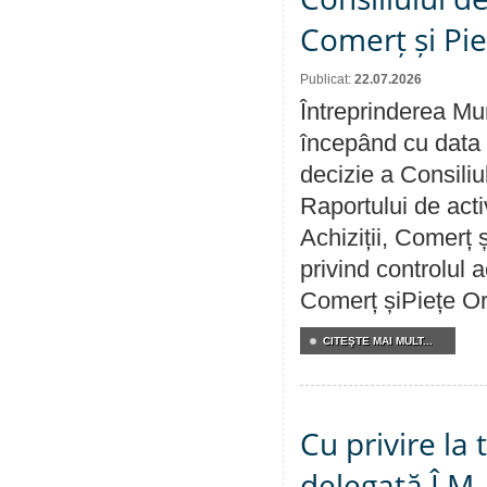
Comerț și Pie
Publicat:
22.07.2026
Întreprinderea Mun
începând cu data 
decizie a Consiliu
Raportului de activ
Achiziții, Comerț 
privind controlul a
Comerț șiPiețe Or
CITEŞTE MAI MULT...
Cu privire la
delegată Î.M.