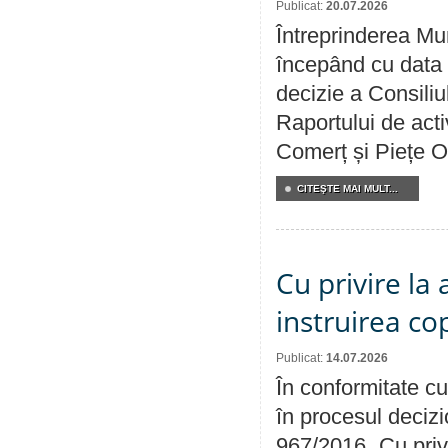
Publicat:
20.07.2026
Întreprinderea Mun
începând cu data 
decizie a Consiliu
Raportului de acti
Comerț și Piețe O
CITEŞTE MAI MULT...
Cu privire la
instruirea cop
Publicat:
14.07.2026
În conformitate cu
în procesul decizi
967/2016 „Cu priv