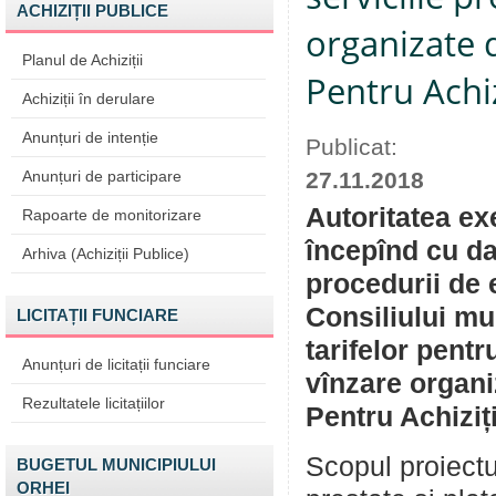
ACHIZIȚII PUBLICE
organizate 
Planul de Achiziții
Pentru Achiz
Achiziții în derulare
Anunțuri de intenție
Publicat:
Anunțuri de participare
27.11.2018
Autoritatea ex
Rapoarte de monitorizare
începînd cu da
Arhiva (Achiziții Publice)
procedurii de 
Consiliului mu
LICITAȚII FUNCIARE
tarifelor pentr
Anunțuri de licitații funciare
vînzare organi
Rezultatele licitațiilor
Pentru Achiziți
Scopul proiectu
BUGETUL MUNICIPIULUI
ORHEI