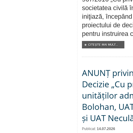
societatea civilă 
iniţiază, începân
proiectului de dec
pentru instruirea c
CITEŞTE MAI MULT...
ANUNȚ privin
Decizie „Cu p
unităților ad
Bolohan, UAT 
și UAT Necul
Publicat:
14.07.2026