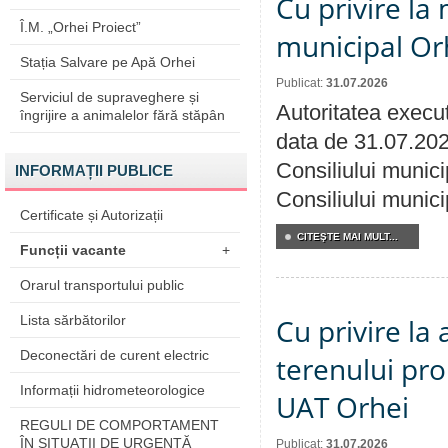
Cu privire la 
Î.M. „Orhei Proiect”
municipal Orh
Stația Salvare pe Apă Orhei
Publicat:
31.07.2026
Serviciul de supraveghere și
Autoritatea execut
îngrijire a animalelor fără stăpân
data de 31.07.202
Consiliului munici
INFORMAȚII PUBLICE
Consiliului munici
Certificate și Autorizații
CITEŞTE MAI MULT...
Funcții vacante
+
Orarul transportului public
Lista sărbătorilor
Cu privire la
Deconectări de curent electric
terenului pro
Informații hidrometeorologice
UAT Orhei
REGULI DE COMPORTAMENT
ÎN SITUAŢII DE URGENŢĂ
Publicat:
31.07.2026