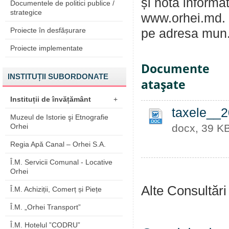
și nota informa
Documentele de politici publice /
strategice
www.orhei.md. s
Proiecte în desfășurare
pe adresa mun.O
Proiecte implementate
Documente
INSTITUȚII SUBORDONATE
ataşate
Instituții de învățământ
+
taxele__
Muzeul de Istorie şi Etnografie
Orhei
docx, 39 K
Regia Apă Canal – Orhei S.A.
Î.M. Servicii Comunal - Locative
Orhei
Alte Consultări
Î.M. Achiziții, Comerț și Piețe
Î.M. „Orhei Transport”
Î.M. Hotelul ”CODRU”