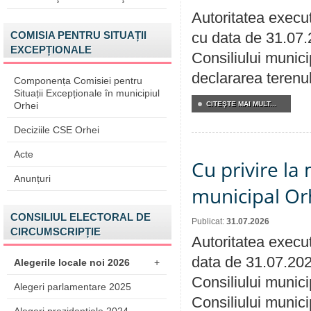
Autoritatea execut
COMISIA PENTRU SITUAȚII
cu data de 31.07.
EXCEPȚIONALE
Consiliului munici
declararea terenul
Componența Comisiei pentru
Situații Excepționale în municipiul
Orhei
CITEŞTE MAI MULT...
Deciziile CSE Orhei
Acte
Cu privire la 
Anunțuri
municipal Orh
CONSILIUL ELECTORAL DE
Publicat:
31.07.2026
CIRCUMSCRIPȚIE
Autoritatea execut
data de 31.07.202
Alegerile locale noi 2026
+
Consiliului munici
Alegeri parlamentare 2025
Consiliului munici