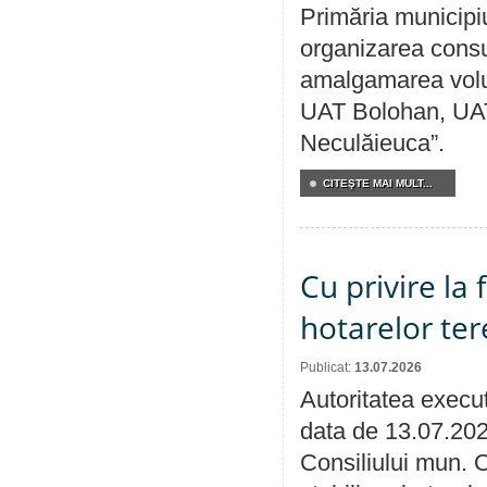
Primăria municipi
organizarea consul
amalgamarea volunt
UAT Bolohan, UAT
Neculăieuca”.
CITEŞTE MAI MULT...
Cu privire la
hotarelor te
Publicat:
13.07.2026
Autoritatea execut
data de 13.07.202
Consiliului mun. O