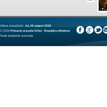
Ultima actualizare:
Joi, 06 august 2026
© 2026
Primaria orașului Orhei - Republica Moldova
Toate drepturile rezervate