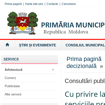
Prima pagină
|
Harta site-ului
|
Contacte
|
Cancelaria
ȘTIRI ȘI EVENIMENTE
CONSILIUL MUNICIPAL
Prima pagină
SERVICII
decizională
» 
Arhitectură
+
Comerț
Consultări publ
Publicitate
Cu privire l
Alte servicii
serviciile p