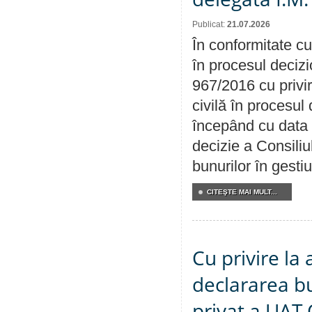
Publicat:
21.07.2026
În conformitate cu
în procesul decizi
967/2016 cu privi
civilă în procesul
începând cu data 
decizie a Consiliu
bunurilor în gest
CITEŞTE MAI MULT...
Cu privire la 
declararea b
privat a UAT 