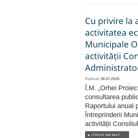
Cu privire la
activitatea e
Municipale O
activității Co
Administrator
Publicat:
28.07.2026
Î.M. „Orhei Proiec
consultarea public
Raportului anual p
Întreprinderii M
activității Consili
CITEŞTE MAI MULT...