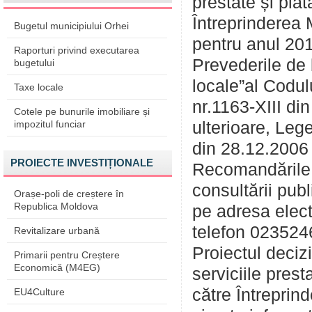
prestate și plat
Întreprinderea 
Bugetul municipiului Orhei
pentru anul 20
Raporturi privind executarea
Prevederile de b
bugetului
locale”al Codulu
Taxe locale
nr.1163-XIII di
Cotele pe bunurile imobiliare și
impozitul funciar
ulterioare, Leg
din 28.12.2006 
PROIECTE INVESTIȚIONALE
Recomandările 
consultării pub
Orașe-poli de creștere în
Republica Moldova
pe adresa elect
telefon 023524
Revitalizare urbană
Proiectul deciz
Primarii pentru Creștere
Economică (M4EG)
serviciile prest
către Întreprin
EU4Culture