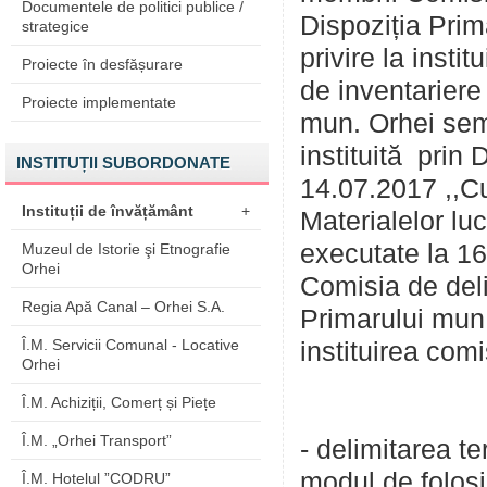
Documentele de politici publice /
Dispoziția Prim
strategice
privire la insti
Proiecte în desfășurare
de inventariere
Proiecte implementate
mun. Orhei sem
instituită prin 
INSTITUȚII SUBORDONATE
14.07.2017 ,,Cu 
Instituții de învățământ
+
Materialelor lu
executate la 16
Muzeul de Istorie şi Etnografie
Orhei
Comisia de delim
Regia Apă Canal – Orhei S.A.
Primarului mun.
Î.M. Servicii Comunal - Locative
instituirea comi
Orhei
Î.M. Achiziții, Comerț și Piețe
Î.M. „Orhei Transport”
- delimitarea te
modul de folosi
Î.M. Hotelul ”CODRU”