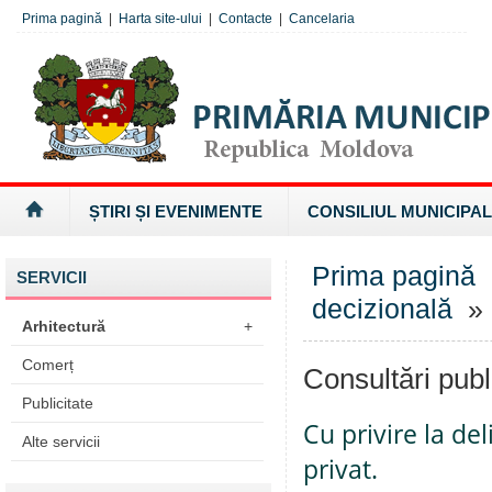
Prima pagină
|
Harta site-ului
|
Contacte
|
Cancelaria
ȘTIRI ȘI EVENIMENTE
CONSILIUL MUNICIPAL
Prima pagină
SERVICII
decizională
» 
Arhitectură
+
Comerț
Consultări publ
Publicitate
Cu privire la de
Alte servicii
privat.