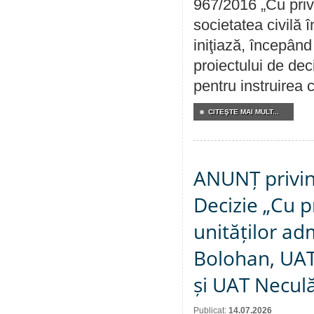
967/2016 „Cu priv
societatea civilă 
iniţiază, începân
proiectului de dec
pentru instruirea c
CITEŞTE MAI MULT...
ANUNȚ privin
Decizie „Cu p
unităților ad
Bolohan, UAT 
și UAT Necul
Publicat:
14.07.2026