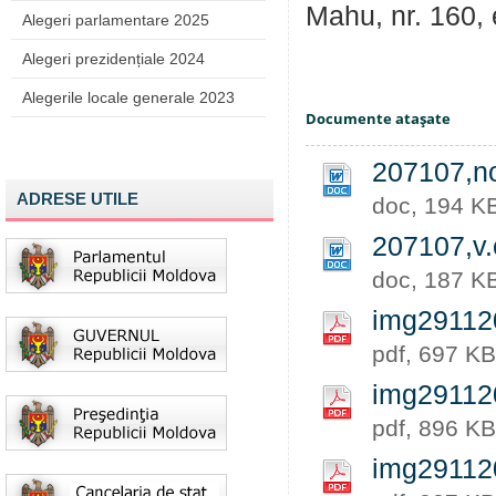
Mahu, nr. 160, et
Alegeri parlamentare 2025
Alegeri prezidențiale 2024
Alegerile locale generale 2023
Documente ataşate
207107,no
ADRESE UTILE
doc, 194 K
207107,v.
doc, 187 K
img29112
pdf, 697 KB
img29112
pdf, 896 KB
img29112