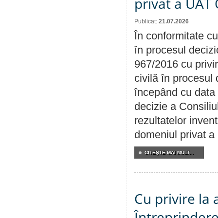
privat a UAT 
Publicat:
21.07.2026
În conformitate cu
în procesul decizi
967/2016 cu privi
civilă în procesul
începând cu data 
decizie a Consiliu
rezultatelor invent
domeniul privat a
CITEŞTE MAI MULT...
Cu privire la
Întreprindere