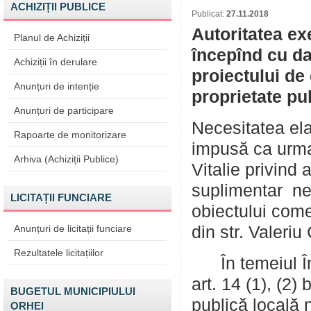
ACHIZIȚII PUBLICE
Publicat:
27.11.2018
Autoritatea ex
Planul de Achiziții
începînd cu da
Achiziții în derulare
proiectului de 
Anunțuri de intenție
proprietate pu
Anunțuri de participare
Necesitatea elab
Rapoarte de monitorizare
impusă ca urmar
Arhiva (Achiziții Publice)
Vitalie privind
suplimentar nec
LICITAȚII FUNCIARE
obiectului come
Anunțuri de licitații funciare
din str. Valeriu
Rezultatele licitațiilor
În temeiul În t
art. 14 (1), (2) 
BUGETUL MUNICIPIULUI
publică locală n
ORHEI