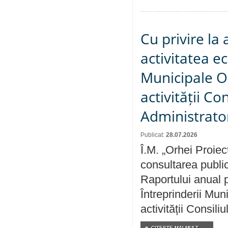
Cu privire la
activitatea e
Municipale O
activității Co
Administrator
Publicat:
28.07.2026
Î.M. „Orhei Proiec
consultarea public
Raportului anual p
Întreprinderii M
activității Consili
CITEŞTE MAI MULT...