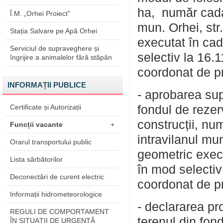
ha, număr cada
Î.M. „Orhei Proiect”
mun. Orhei, str
Stația Salvare pe Apă Orhei
executat în cad
Serviciul de supraveghere și
selectiv la 16.1
îngrijire a animalelor fără stăpân
coordonat de p
INFORMAȚII PUBLICE
- aprobarea sup
Certificate și Autorizații
fondul de rezerv
construcții, n
Funcții vacante
+
intravilanul mu
Orarul transportului public
geometric execu
Lista sărbătorilor
în mod selectiv
Deconectări de curent electric
coordonat de pri
Informații hidrometeorologice
- declararea pr
REGULI DE COMPORTAMENT
terenul din fond
ÎN SITUAŢII DE URGENŢĂ