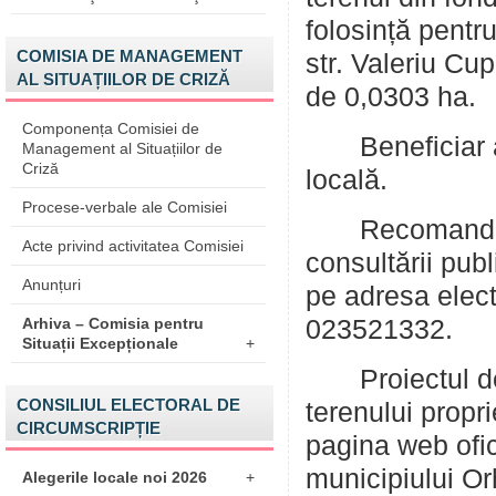
folosință pentru
COMISIA DE MANAGEMENT
str. Valeriu C
AL SITUAȚIILOR DE CRIZĂ
de 0,0303 ha.
Componența Comisiei de
Beneficiar ai 
Management al Situațiilor de
Criză
locală.
Procese-verbale ale Comisiei
Recomandările
Acte privind activitatea Comisiei
consultării pub
Anunțuri
pe adresa elec
Arhiva – Comisia pentru
023521332.
Situații Excepționale
+
Proiectul de d
CONSILIUL ELECTORAL DE
terenului propr
CIRCUMSCRIPȚIE
pagina web ofi
municipiului Or
Alegerile locale noi 2026
+