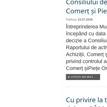
Consiliului de
Comerț și Pie
Publicat:
22.07.2026
Întreprinderea Mun
începând cu data 
decizie a Consiliu
Raportului de activ
Achiziții, Comerț 
privind controlul a
Comerț șiPiețe Or
CITEŞTE MAI MULT...
Cu privire la