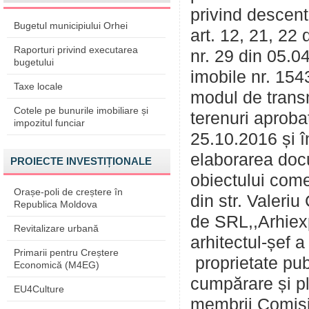
privind descent
Bugetul municipiului Orhei
art. 12, 21, 22 
Raporturi privind executarea
nr. 29 din 05.04
bugetului
imobile nr. 154
Taxe locale
modul de transm
Cotele pe bunurile imobiliare și
terenuri aproba
impozitul funciar
25.10.2016 și 
elaborarea docu
PROIECTE INVESTIȚIONALE
obiectului come
Orașe-poli de creștere în
din str. Valeri
Republica Moldova
de SRL,,Arhiexpe
Revitalizare urbană
arhitectul-șef a
Primarii pentru Creștere
proprietate pub
Economică (M4EG)
cumpărare și pl
EU4Culture
membrii Comisie