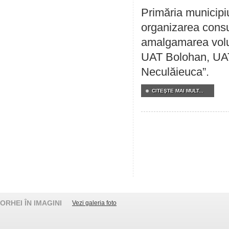
Primăria municipi
organizarea consul
amalgamarea volunt
UAT Bolohan, UAT
Neculăieuca”.
CITEŞTE MAI MULT...
ORHEI ÎN IMAGINI
Vezi galeria foto