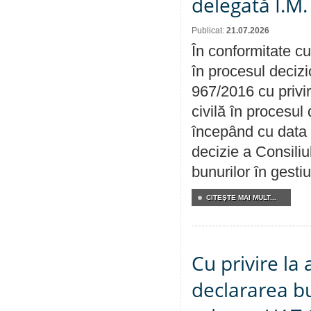
delegată Î.M.
Publicat:
21.07.2026
În conformitate cu
în procesul decizi
967/2016 cu privi
civilă în procesul
începând cu data 
decizie a Consiliu
bunurilor în gest
CITEŞTE MAI MULT...
Cu privire la 
declararea b