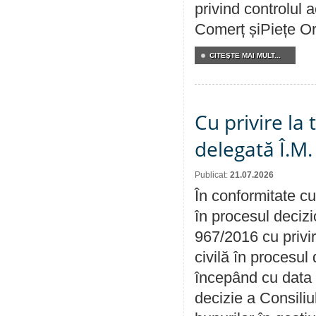
privind controlul a
Comerț șiPiețe Or
CITEŞTE MAI MULT...
Cu privire la
delegată Î.M.
Publicat:
21.07.2026
În conformitate cu
în procesul decizi
967/2016 cu privi
civilă în procesul
începând cu data 
decizie a Consiliu