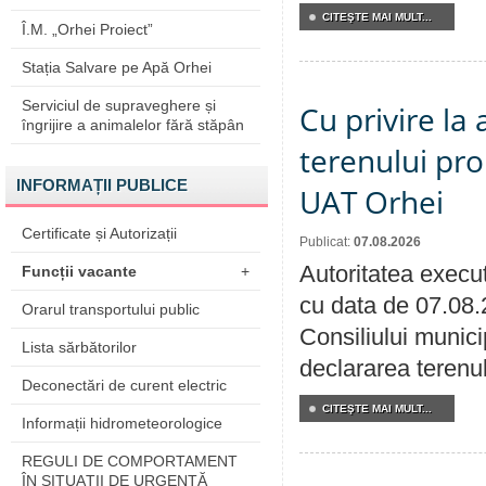
CITEŞTE MAI MULT...
Î.M. „Orhei Proiect”
Stația Salvare pe Apă Orhei
Serviciul de supraveghere și
Cu privire la
îngrijire a animalelor fără stăpân
terenului pro
INFORMAȚII PUBLICE
UAT Orhei
Certificate și Autorizații
Publicat:
07.08.2026
Autoritatea execut
Funcții vacante
+
cu data de 07.08.
Orarul transportului public
Consiliului munici
Lista sărbătorilor
declararea terenul
Deconectări de curent electric
CITEŞTE MAI MULT...
Informații hidrometeorologice
REGULI DE COMPORTAMENT
ÎN SITUAŢII DE URGENŢĂ