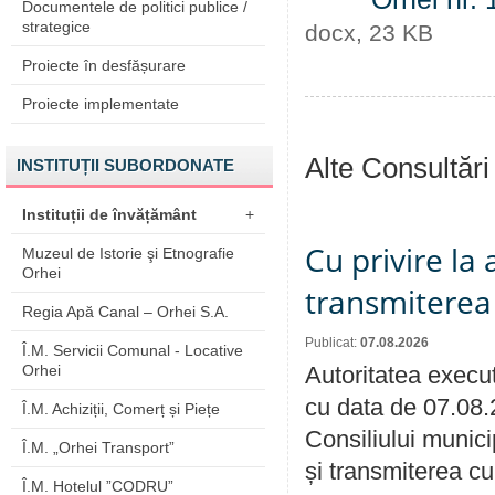
Documentele de politici publice /
strategice
docx, 23 KB
Proiecte în desfășurare
Proiecte implementate
Alte Consultări
INSTITUȚII SUBORDONATE
Instituții de învățământ
+
Cu privire la
Muzeul de Istorie şi Etnografie
Orhei
transmiterea 
Regia Apă Canal – Orhei S.A.
Publicat:
07.08.2026
Î.M. Servicii Comunal - Locative
Orhei
Autoritatea execut
cu data de 07.08.
Î.M. Achiziții, Comerț și Piețe
Consiliului munici
Î.M. „Orhei Transport”
și transmiterea cu 
Î.M. Hotelul ”CODRU”