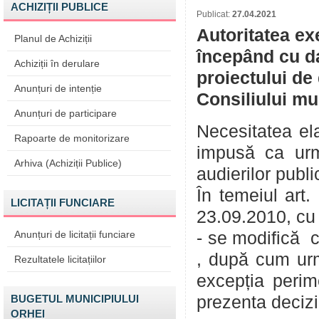
ACHIZIȚII PUBLICE
Publicat:
27.04.2021
Autoritatea ex
Planul de Achiziții
începând cu da
Achiziții în derulare
proiectului de
Anunțuri de intenție
Consiliului mu
Anunțuri de participare
Necesitatea ela
Rapoarte de monitorizare
impusă ca urma
Arhiva (Achiziții Publice)
audierilor publi
În temeiul art. 
LICITAȚII FUNCIARE
23.09.2010, cu 
Anunțuri de licitații funciare
- se modifică c
, după cum urm
Rezultatele licitațiilor
excepția perim
BUGETUL MUNICIPIULUI
prezenta deciz
ORHEI