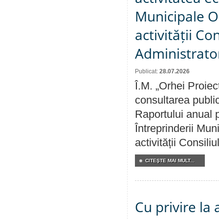
Municipale O
activității Co
Administrator
Publicat:
28.07.2026
Î.M. „Orhei Proiec
consultarea public
Raportului anual p
Întreprinderii M
activității Consili
CITEŞTE MAI MULT...
Cu privire la