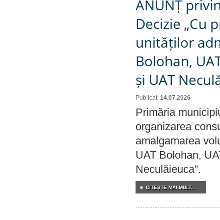
ANUNȚ privin
Decizie „Cu p
unităților ad
Bolohan, UAT 
și UAT Necul
Publicat:
14.07.2026
Primăria municipi
organizarea consul
amalgamarea volunt
UAT Bolohan, UAT
Neculăieuca”.
CITEŞTE MAI MULT...