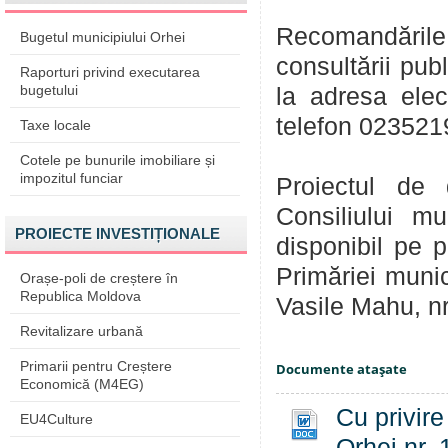
Recomandările
Bugetul municipiului Orhei
consultării pub
Raporturi privind executarea
bugetului
la adresa ele
telefon 023521
Taxe locale
Cotele pe bunurile imobiliare și
impozitul funciar
Proiectul de 
Consiliului m
PROIECTE INVESTIȚIONALE
disponibil pe 
Primăriei munic
Orașe-poli de creștere în
Republica Moldova
Vasile Mahu, nr.
Revitalizare urbană
Primarii pentru Creștere
Documente ataşate
Economică (M4EG)
Cu privire
EU4Culture
Orhei nr.