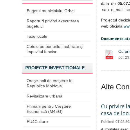
data de
05.07
sau e_mail: sc
Bugetul municipiului Orhei
Proiectul deciz
Raporturi privind executarea
bugetului
web oficială
ww
Taxe locale
Documente at
Cotele pe bunurile imobiliare și
Cu pri
impozitul funciar
pdf, 2
PROIECTE INVESTIȚIONALE
Orașe-poli de creștere în
Alte Cons
Republica Moldova
Revitalizare urbană
Cu privire l
Primarii pentru Creștere
Economică (M4EG)
casa de locu
EU4Culture
Publicat:
07.08.20
Autoritatea execu