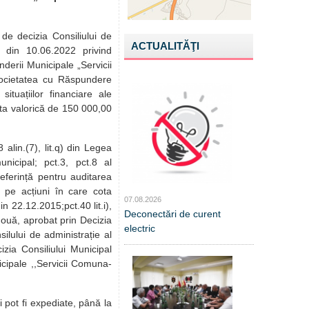
 de decizia Consiliului de
ACTUALITĂŢI
1 din 10.06.2022 privind
nderii Municipale „Servicii
ocietatea cu Răspundere
ituațiilor financiare ale
rta valorică de 150 000,00
 alin.(7), lit.q) din Legea
nicipal; pct.3, pct.8 al
referință pentru auditarea
lor pe acțiuni în care cota
07.08.2026
n 22.12.2015;pct.40 lit.i),
Deconectări de curent
 nouă, aprobat prin Decizia
electric
ilului de administrație al
zia Consiliului Municipal
icipale ,,Servicii Comuna-
 pot fi expediate, până la