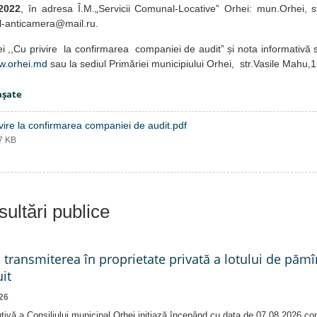
.2022
, în adresa Î.M.„Servicii Comunal-Locativeˮ Orhei: mun.Orhei, st
l-anticamera@mail.ru.
iei ,,Cu privire la confirmarea companiei de auditˮ și nota informativă 
w.orhei.md
sau la sediul Primăriei municipiului Orhei, str.Vasile Mahu,
aşate
vire la confirmarea companiei de audit.pdf
37 KB
ultări publice
a transmiterea în proprietate privată a lotului de pămî
it
26
tivă a Consiliului municipal Orhei inițiază începând cu data de 07.08.2026 co