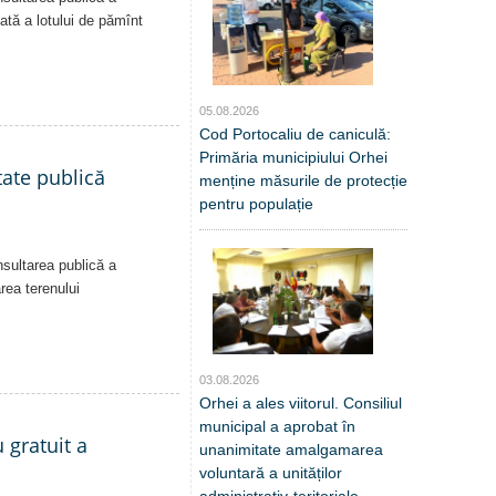
vată a lotului de pămînt
05.08.2026
Cod Portocaliu de caniculă:
Primăria municipiului Orhei
tate publică
menține măsurile de protecție
pentru populație
nsultarea publică a
area terenului
03.08.2026
Orhei a ales viitorul. Consiliul
municipal a aprobat în
 gratuit a
unanimitate amalgamarea
voluntară a unităților