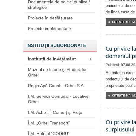
Documentele de politici publice /
proiectului de dec
strategice
de lîngă casa de 
Proiecte în desfășurare
CITEŞTE MAI MU
Proiecte implementate
INSTITUȚII SUBORDONATE
Cu privire l
domeniul pr
Instituții de învățământ
+
Publicat:
07.08.20
Muzeul de Istorie şi Etnografie
Autoritatea execu
Orhei
proiectului de dec
Regia Apă Canal – Orhei S.A.
proprietate publi
Î.M. Servicii Comunal - Locative
CITEŞTE MAI MU
Orhei
Î.M. Achiziții, Comerț și Piețe
Cu privire l
Î.M. „Orhei Transport”
surplusului
Î.M. Hotelul ”CODRU”