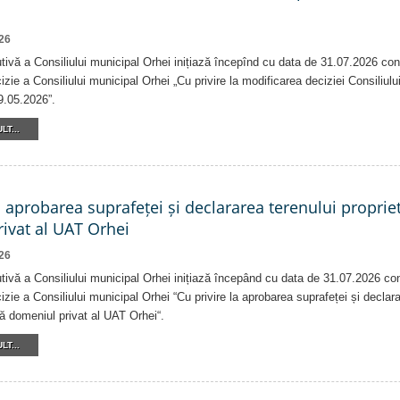
26
tivă a Consiliului municipal Orhei inițiază începînd cu data de 31.07.2026 con
izie a Consiliului municipal Orhei „Cu privire la modificarea deciziei Consiliulu
9.05.2026”.
LT...
a aprobarea suprafeței și declararea terenului proprie
ivat al UAT Orhei
26
tivă a Consiliului municipal Orhei inițiază începând cu data de 31.07.2026 co
izie a Consiliului municipal Orhei “Cu privire la aprobarea suprafeței și declar
că domeniul privat al UAT Orhei“.
LT...