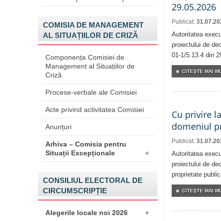
29.05.2026
Publicat:
31.07.20
COMISIA DE MANAGEMENT
Autoritatea execu
AL SITUAȚIILOR DE CRIZĂ
proiectului de dec
01-1/5.13.4 din 2
Componența Comisiei de
Management al Situațiilor de
CITEŞTE MAI MU
Criză
Procese-verbale ale Comisiei
Acte privind activitatea Comisiei
Cu privire l
domeniul pr
Anunțuri
Publicat:
31.07.20
Arhiva – Comisia pentru
Situații Excepționale
+
Autoritatea execu
proiectului de dec
proprietate publi
CONSILIUL ELECTORAL DE
CIRCUMSCRIPȚIE
CITEŞTE MAI MU
Alegerile locale noi 2026
+