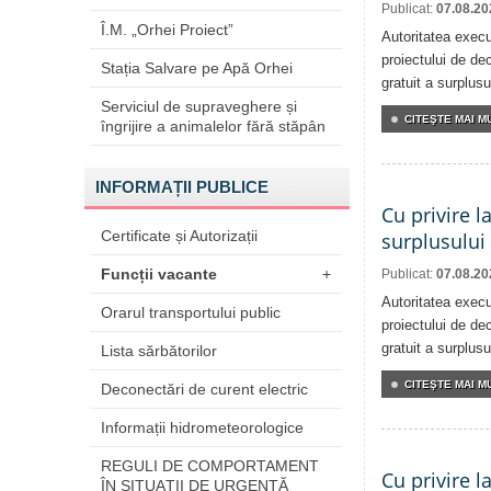
Publicat:
07.08.20
Î.M. „Orhei Proiect”
Autoritatea execu
proiectului de dec
Stația Salvare pe Apă Orhei
gratuit a surplusu
Serviciul de supraveghere și
CITEŞTE MAI MU
îngrijire a animalelor fără stăpân
INFORMAȚII PUBLICE
Cu privire l
Certificate și Autorizații
surplusului
Funcții vacante
+
Publicat:
07.08.20
Autoritatea execu
Orarul transportului public
proiectului de dec
gratuit a surplusu
Lista sărbătorilor
CITEŞTE MAI MU
Deconectări de curent electric
Informații hidrometeorologice
REGULI DE COMPORTAMENT
Cu privire l
ÎN SITUAŢII DE URGENŢĂ