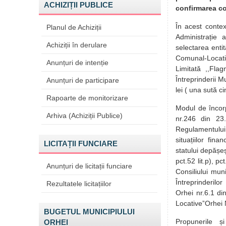
ACHIZIȚII PUBLICE
confirmarea co
În acest contex
Planul de Achiziții
Administrație 
Achiziții în derulare
selectarea entit
Comunal-Locat
Anunțuri de intenție
Limitată ,,Fla
Întreprinderii 
Anunțuri de participare
lei ( una sută ci
Rapoarte de monitorizare
Modul de încorpo
Arhiva (Achiziții Publice)
nr.246 din 23.
Regulamentului 
situațiilor fina
LICITAȚII FUNCIARE
statului depășeș
pct.52 lit.p), p
Anunțuri de licitații funciare
Consiliului mun
Întreprinderilo
Rezultatele licitațiilor
Orhei nr.6.1 di
LocativeˮOrhei 
BUGETUL MUNICIPIULUI
Propunerile și 
ORHEI