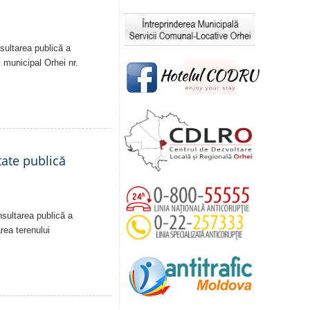
sultarea publică a
i municipal Orhei nr.
tate publică
nsultarea publică a
area terenului