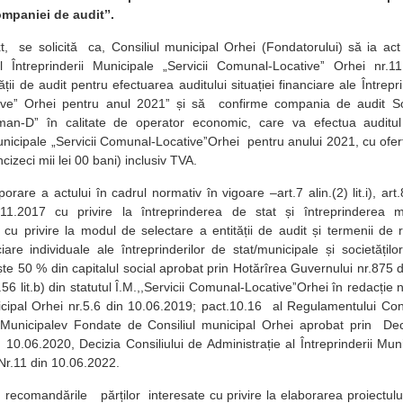
mpaniei de auditˮ.
t, se solicită ca, Consiliul municipal Orhei (Fondatorului) să ia act
al Întreprinderii Municipale „Servicii Comunal-Locativeˮ Orhei nr.1
ății de audit pentru efectuarea auditului situației financiare ale Întrepri
iveˮ Orhei pentru anul 2021ˮ și să confirme compania de audit S
gman-Dˮ în calitate de operator economic, care va efectua auditul s
Municipale „Servicii Comunal-LocativeˮOrhei pentru anului 2021, cu ofe
ncizeci mii lei 00 bani) inclusiv TVA.
rare a actului în cadrul normativ în vigoare –art.7 alin.(2) lit.i), art.8
11.2017 cu privire la întreprinderea de stat și întreprinderea mu
cu privire la modul de selectare a entității de audit și termenii de 
nciare individuale ale întreprinderilor de stat/municipale și societăți
te 50 % din capitalul social aprobat prin Hotărîrea Guvernului nr.875 di
ct.56 lit.b) din statutul Î.M.,,Servicii Comunal-LocativeˮOrhei în redacție
icipal Orhei nr.5.6 din 10.06.2019; pact.10.16 al Regulamentului Cons
r Municipalev Fondate de Consiliul municipal Orhei aprobat prin Deci
n 10.06.2020, Decizia Consiliului de Administrație al Întreprinderii Mun
Nr.11 din 10.06.2022.
recomandările părților interesate cu privire la elaborarea proiectului