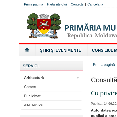
Prima pagină
|
Harta site-ului
|
Contacte
|
Cancelaria
ȘTIRI ȘI EVENIMENTE
CONSILIUL 
Prima pagină
SERVICII
Arhitectură
+
Consultă
Comerț
Cu privir
Publicitate
Publicat:
14.06.20
Alte servicii
Autoritatea ex
publică a proce