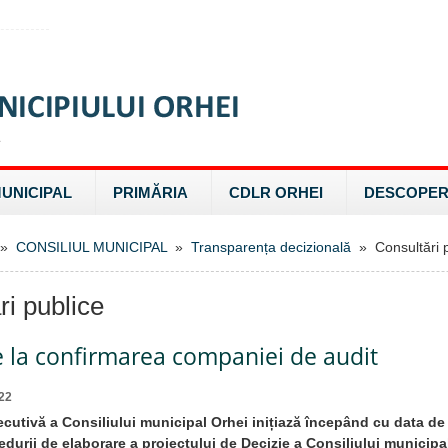
MUNICIPAL
PRIMĂRIA
CDLR ORHEI
DESCOPER
»
CONSILIUL MUNICIPAL
»
Transparența decizională
» Consultări p
ri publice
e la confirmarea companiei de audit
22
ecutivă a Consiliului municipal Orhei inițiază începând cu data d
durii de elaborare a proiectului de Decizie a Consiliului municipal