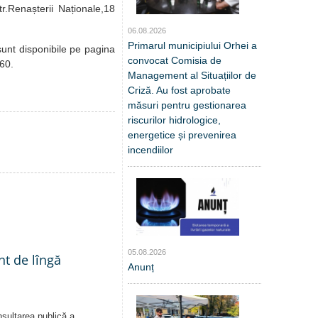
r.Renașterii Naționale,18
06.08.2026
Primarul municipiului Orhei a
sunt disponibile pe pagina
convocat Comisia de
160.
Management al Situațiilor de
Criză. Au fost aprobate
măsuri pentru gestionarea
riscurilor hidrologice,
energetice și prevenirea
incendiilor
05.08.2026
nt de lîngă
Anunț
nsultarea publică a