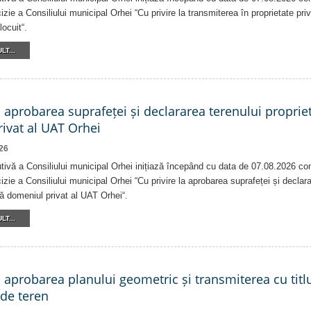
izie a Consiliului municipal Orhei “Cu privire la transmiterea în proprietate pri
locuit“.
LT...
a aprobarea suprafeței și declararea terenului proprie
ivat al UAT Orhei
26
tivă a Consiliului municipal Orhei inițiază începând cu data de 07.08.2026 co
izie a Consiliului municipal Orhei “Cu privire la aprobarea suprafeței și declar
că domeniul privat al UAT Orhei“.
LT...
a aprobarea planului geometric și transmiterea cu titlu
 de teren