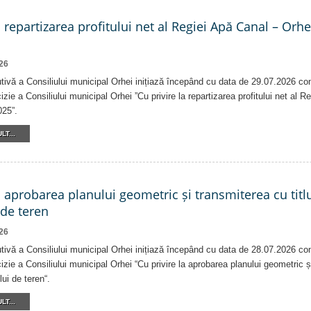
a repartizarea profitului net al Regiei Apă Canal – Orh
26
tivă a Consiliului municipal Orhei inițiază începând cu data de 29.07.2026 co
izie a Consiliului municipal Orhei ”Cu privire la repartizarea profitului net al 
025”.
LT...
a aprobarea planului geometric și transmiterea cu titlu
 de teren
26
tivă a Consiliului municipal Orhei inițiază începând cu data de 28.07.2026 co
izie a Consiliului municipal Orhei “Cu privire la aprobarea planului geometric ș
lui de teren“.
LT...