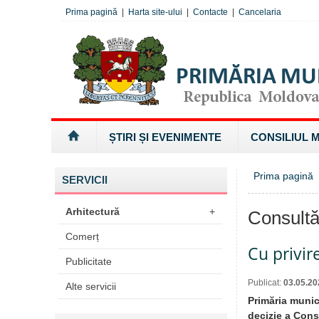
Prima pagină
|
Harta site-ului
|
Contacte
|
Cancelaria
ȘTIRI ȘI EVENIMENTE
CONSILIUL 
Prima pagină
SERVICII
Arhitectură
+
Consultă
Comerț
Cu privir
Publicitate
Publicat:
03.05.20
Alte servicii
Primăria munic
decizie a Consi