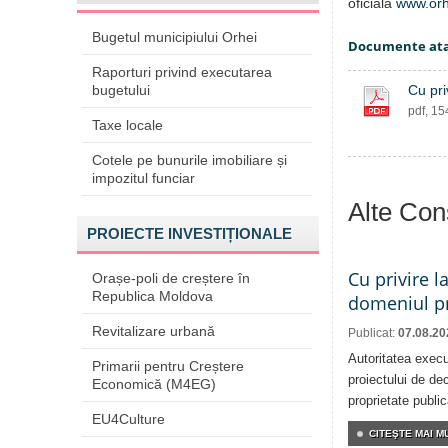
oficială
www.orh
Bugetul municipiului Orhei
Documente at
Raporturi privind executarea
bugetului
Cu pri
pdf, 1
Taxe locale
Cotele pe bunurile imobiliare și
impozitul funciar
Alte Cons
PROIECTE INVESTIȚIONALE
Cu privire l
Orașe-poli de creștere în
Republica Moldova
domeniul pr
Revitalizare urbană
Publicat:
07.08.20
Autoritatea execu
Primarii pentru Creștere
proiectului de dec
Economică (M4EG)
proprietate publi
EU4Culture
CITEŞTE MAI MU