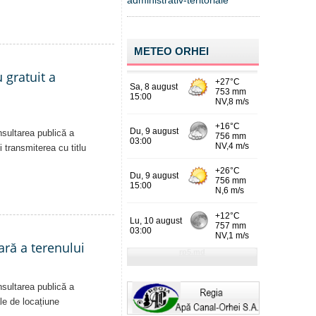
administrativ-teritoriale
METEO ORHEI
 gratuit a
nsultarea publică a
i transmiterea cu titlu
ară a terenului
nsultarea publică a
ale de locațiune