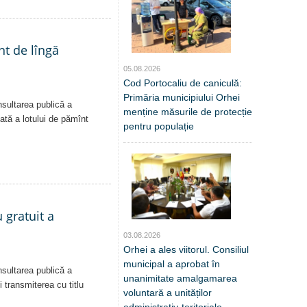
nt de lîngă
05.08.2026
Cod Portocaliu de caniculă:
Primăria municipiului Orhei
nsultarea publică a
menține măsurile de protecție
vată a lotului de pămînt
pentru populație
 gratuit a
03.08.2026
Orhei a ales viitorul. Consiliul
municipal a aprobat în
nsultarea publică a
unanimitate amalgamarea
i transmiterea cu titlu
voluntară a unităților