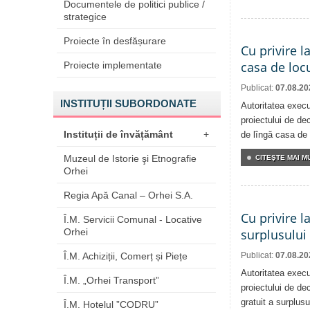
Documentele de politici publice /
strategice
Proiecte în desfășurare
Cu privire l
casa de locu
Proiecte implementate
Publicat:
07.08.20
INSTITUȚII SUBORDONATE
Autoritatea execu
proiectului de dec
Instituții de învățământ
+
de lîngă casa de 
Muzeul de Istorie şi Etnografie
CITEŞTE MAI MU
Orhei
Regia Apă Canal – Orhei S.A.
Cu privire l
Î.M. Servicii Comunal - Locative
Orhei
surplusului
Î.M. Achiziții, Comerț și Piețe
Publicat:
07.08.20
Autoritatea execu
Î.M. „Orhei Transport”
proiectului de dec
gratuit a surplusu
Î.M. Hotelul ”CODRU”