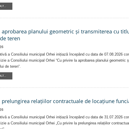
LT...
a aprobarea planului geometric și transmiterea cu titlu
 de teren
26
tivă a Consiliului municipal Orhei inițiază începând cu data de 07.08.2026 co
izie a Consiliului municipal Orhei “Cu privire la aprobarea planului geometric ș
lui de teren“.
LT...
a prelungirea relațiilor contractuale de locațiune funci
26
tivă a Consiliului municipal Orhei inițiază începând cu data de 31.07.2026 co
izie a Consiliului municipal Orhei „Cu privire la prelungirea relațiilor contractu