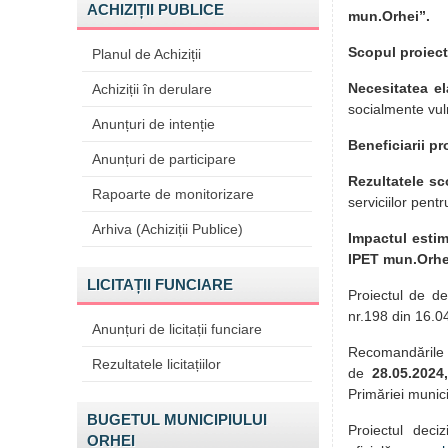
ACHIZIȚII PUBLICE
mun.Orhei”.
Scopul proiect
Planul de Achiziții
Necesitatea el
Achiziții în derulare
socialmente vuln
Anunțuri de intenție
Beneficiarii pr
Anunțuri de participare
Rezultatele sc
Rapoarte de monitorizare
serviciilor pent
Arhiva (Achiziții Publice)
Impactul estim
IPET mun.Orhe
LICITAȚII FUNCIARE
Proiectul de de
nr.198 din 16.04
Anunțuri de licitații funciare
Recomandările 
Rezultatele licitațiilor
de
28.05.2024
,
Primăriei munici
BUGETUL MUNICIPIULUI
Proiectul deci
ORHEI