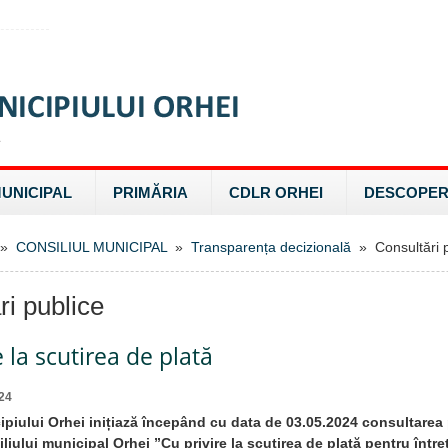
MUNICIPAL
PRIMĂRIA
CDLR ORHEI
DESCOPER
»
CONSILIUL MUNICIPAL
»
Transparența decizională
» Consultări p
ri publice
e la scutirea de plată
24
ipiului Orhei inițiază începând cu data de 03.05.2024 consultarea 
liului municipal Orhei ”Cu privire la scutirea de plată pentru între