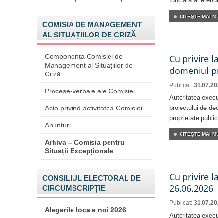
funciară a terenul
CITEŞTE MAI MU
COMISIA DE MANAGEMENT
AL SITUAȚIILOR DE CRIZĂ
Componența Comisiei de
Cu privire l
Management al Situațiilor de
domeniul pr
Criză
Publicat:
31.07.20
Procese-verbale ale Comisiei
Autoritatea execu
Acte privind activitatea Comisiei
proiectului de dec
proprietate publi
Anunțuri
CITEŞTE MAI MU
Arhiva – Comisia pentru
Situații Excepționale
+
Cu privire l
CONSILIUL ELECTORAL DE
26.06.2026
CIRCUMSCRIPȚIE
Publicat:
31.07.20
Alegerile locale noi 2026
+
Autoritatea execu