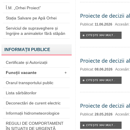
Î.M. „Orhei Proiect”
Proiecte de decizii a
Stația Salvare pe Apă Orhei
Publicat:
11.06.2026
Accesări
Serviciul de supraveghere și
îngrijire a animalelor fără stăpân
CITEŞTE MAI MULT...
INFORMAȚII PUBLICE
Proiecte de decizii a
Certificate și Autorizații
Publicat:
08.06.2026
Accesări
Funcții vacante
+
CITEŞTE MAI MULT...
Orarul transportului public
Lista sărbătorilor
Deconectări de curent electric
Proiecte de decizii a
Informații hidrometeorologice
Publicat:
28.05.2026
Accesări
REGULI DE COMPORTAMENT
CITEŞTE MAI MULT...
ÎN SITUAŢII DE URGENŢĂ