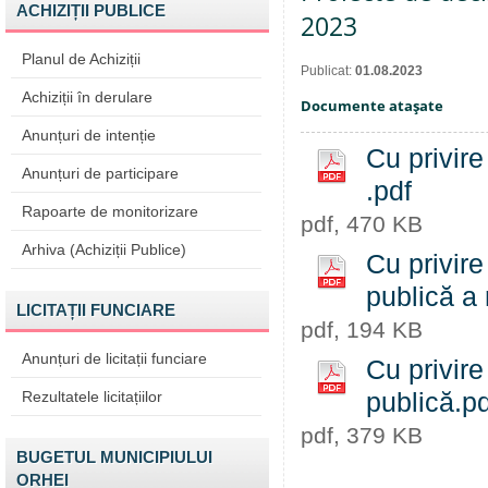
ACHIZIȚII PUBLICE
2023
Planul de Achiziții
Publicat:
01.08.2023
Achiziții în derulare
Documente ataşate
Anunțuri de intenție
Cu privire
Anunțuri de participare
.pdf
Rapoarte de monitorizare
pdf, 470 KB
Arhiva (Achiziții Publice)
Cu privire
publică a 
LICITAȚII FUNCIARE
pdf, 194 KB
Anunțuri de licitații funciare
Cu privire
Rezultatele licitațiilor
publică.pd
pdf, 379 KB
BUGETUL MUNICIPIULUI
ORHEI