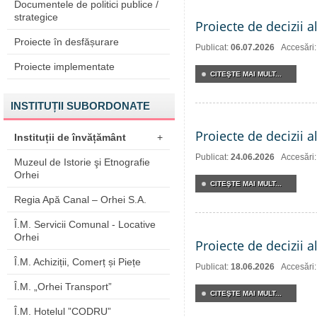
Documentele de politici publice /
strategice
Proiecte de decizii a
Proiecte în desfășurare
Publicat:
06.07.2026
Accesări
Proiecte implementate
CITEŞTE MAI MULT...
INSTITUȚII SUBORDONATE
Proiecte de decizii a
Instituții de învățământ
+
Publicat:
24.06.2026
Accesări
Muzeul de Istorie şi Etnografie
Orhei
CITEŞTE MAI MULT...
Regia Apă Canal – Orhei S.A.
Î.M. Servicii Comunal - Locative
Orhei
Proiecte de decizii a
Î.M. Achiziții, Comerț și Piețe
Publicat:
18.06.2026
Accesări
Î.M. „Orhei Transport”
CITEŞTE MAI MULT...
Î.M. Hotelul ”CODRU”