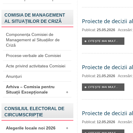
COMISIA DE MANAGEMENT
Proiecte de decizii a
AL SITUAȚIILOR DE CRIZĂ
Publicat:
25.05.2026
Accesări
Componența Comisiei de
Management al Situațiilor de
CITEŞTE MAI MULT...
Criză
Procese-verbale ale Comisiei
Acte privind activitatea Comisiei
Proiecte de decizii a
Anunțuri
Publicat:
21.05.2026
Accesări
Arhiva – Comisia pentru
CITEŞTE MAI MULT...
Situații Excepționale
+
CONSILIUL ELECTORAL DE
Proiecte de decizii 
CIRCUMSCRIPȚIE
Publicat:
12.05.2026
Accesări
Alegerile locale noi 2026
+