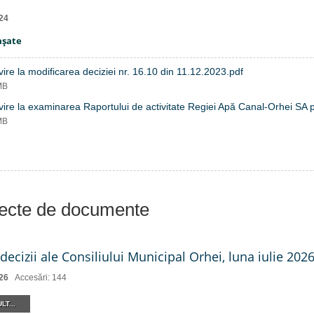
24
aşate
vire la modificarea deciziei nr. 16.10 din 11.12.2023.pdf
MB
vire la examinarea Raportului de activitate Regiei Apă Canal-Orhei SA 
MB
iecte de documente
decizii ale Consiliului Municipal Orhei, luna iulie 2026 
26
Accesări: 144
LT...