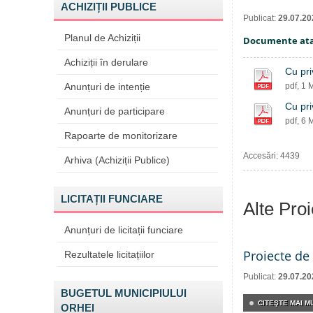
ACHIZIȚII PUBLICE
Publicat:
29.07.20
Planul de Achiziții
Documente at
Achiziții în derulare
Cu pri
Anunțuri de intenție
pdf, 1 
Cu pri
Anunțuri de participare
pdf, 6 
Rapoarte de monitorizare
Accesări: 4439
Arhiva (Achiziții Publice)
LICITAȚII FUNCIARE
Alte Pro
Anunțuri de licitații funciare
Proiecte de 
Rezultatele licitațiilor
Publicat:
29.07.20
BUGETUL MUNICIPIULUI
CITEŞTE MAI MU
ORHEI