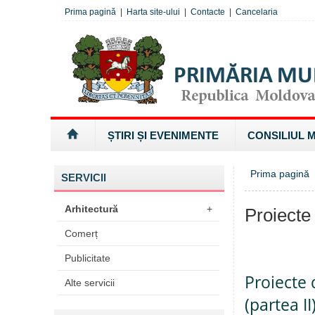
Prima pagină
|
Harta site-ului
|
Contacte
|
Cancelaria
ȘTIRI ȘI EVENIMENTE
CONSILIUL 
Prima pagină
SERVICII
Arhitectură
+
Proiecte
Comerț
Publicitate
Proiecte 
Alte servicii
(partea II