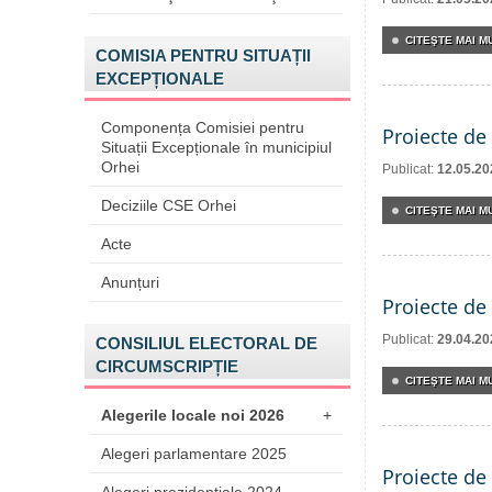
CITEŞTE MAI MU
COMISIA PENTRU SITUAȚII
EXCEPȚIONALE
Componența Comisiei pentru
Proiecte de 
Situații Excepționale în municipiul
Orhei
Publicat:
12.05.20
Deciziile CSE Orhei
CITEŞTE MAI MU
Acte
Anunțuri
Proiecte de 
Publicat:
29.04.20
CONSILIUL ELECTORAL DE
CIRCUMSCRIPȚIE
CITEŞTE MAI MU
Alegerile locale noi 2026
+
Alegeri parlamentare 2025
Proiecte de 