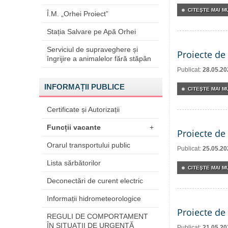
CITEŞTE MAI MU
Î.M. „Orhei Proiect”
Stația Salvare pe Apă Orhei
Serviciul de supraveghere și
Proiecte de 
îngrijire a animalelor fără stăpân
Publicat:
28.05.20
INFORMAȚII PUBLICE
CITEŞTE MAI MU
Certificate și Autorizații
Funcții vacante
+
Proiecte de 
Orarul transportului public
Publicat:
25.05.20
Lista sărbătorilor
CITEŞTE MAI MU
Deconectări de curent electric
Informații hidrometeorologice
Proiecte de 
REGULI DE COMPORTAMENT
ÎN SITUAŢII DE URGENŢĂ
Publicat:
21.05.20