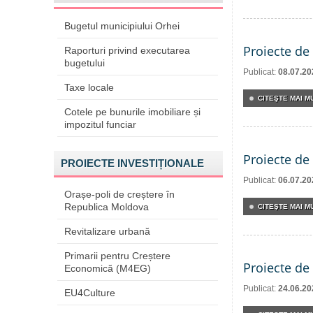
Bugetul municipiului Orhei
Proiecte de 
Raporturi privind executarea
bugetului
Publicat:
08.07.20
Taxe locale
CITEŞTE MAI MU
Cotele pe bunurile imobiliare și
impozitul funciar
Proiecte de 
PROIECTE INVESTIȚIONALE
Publicat:
06.07.20
Orașe-poli de creștere în
Republica Moldova
CITEŞTE MAI MU
Revitalizare urbană
Primarii pentru Creștere
Proiecte de 
Economică (M4EG)
Publicat:
24.06.20
EU4Culture