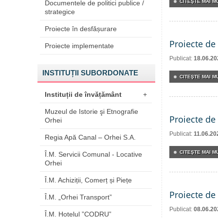
CITEŞTE MAI MU
Documentele de politici publice /
strategice
Proiecte în desfășurare
Proiecte de 
Proiecte implementate
Publicat:
18.06.20
INSTITUȚII SUBORDONATE
CITEŞTE MAI MU
Instituții de învățământ
+
Muzeul de Istorie şi Etnografie
Proiecte de 
Orhei
Publicat:
11.06.20
Regia Apă Canal – Orhei S.A.
CITEŞTE MAI MU
Î.M. Servicii Comunal - Locative
Orhei
Î.M. Achiziții, Comerț și Piețe
Proiecte de 
Î.M. „Orhei Transport”
Publicat:
08.06.20
Î.M. Hotelul ”CODRU”