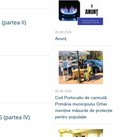
(partea II)
05.08.2026
Anunț
6
05.08.2026
Cod Portocaliu de caniculă:
Primăria municipiului Orhei
menține măsurile de protecție
6 (partea IV)
pentru populație