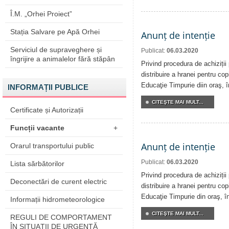
Î.M. „Orhei Proiect”
Stația Salvare pe Apă Orhei
Anunț de intenție
Serviciul de supraveghere și
Publicat:
06.03.2020
îngrijire a animalelor fără stăpân
Privind procedura de achiziții
distribuire a hranei pentru copi
Educaţie Timpurie diin oraş, 
INFORMAȚII PUBLICE
CITEŞTE MAI MULT...
Certificate și Autorizații
Funcții vacante
+
Anunț de intenție
Orarul transportului public
Publicat:
06.03.2020
Lista sărbătorilor
Privind procedura de achiziții
Deconectări de curent electric
distribuire a hranei pentru copi
Educaţie Timpurie din oraş, î
Informații hidrometeorologice
CITEŞTE MAI MULT...
REGULI DE COMPORTAMENT
ÎN SITUAŢII DE URGENŢĂ