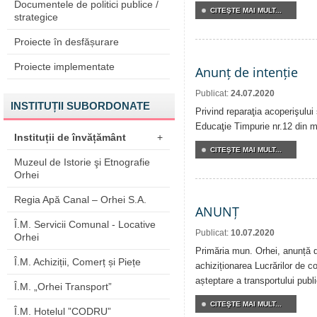
Documentele de politici publice /
CITEŞTE MAI MULT...
strategice
Proiecte în desfășurare
Proiecte implementate
Anunț de intenție
Publicat:
24.07.2020
INSTITUȚII SUBORDONATE
Privind reparaţia acoperişului 
Educaţie Timpurie nr.12 din m
Instituții de învățământ
+
CITEŞTE MAI MULT...
Muzeul de Istorie şi Etnografie
Orhei
Regia Apă Canal – Orhei S.A.
ANUNȚ
Î.M. Servicii Comunal - Locative
Publicat:
10.07.2020
Orhei
Primăria mun. Orhei, anunță de
Î.M. Achiziții, Comerț și Piețe
achiziționarea Lucrărilor de co
așteptare a transportului publi
Î.M. „Orhei Transport”
CITEŞTE MAI MULT...
Î.M. Hotelul ”CODRU”