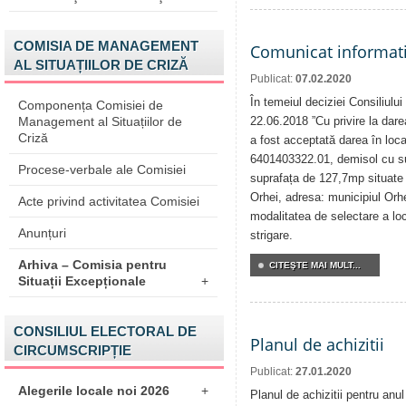
COMISIA DE MANAGEMENT
Comunicat informat
AL SITUAȚIILOR DE CRIZĂ
Publicat:
07.02.2020
În temeiul deciziei Consiliului
Componența Comisiei de
Management al Situațiilor de
22.06.2018 ”Cu privire la darea
Criză
a fost acceptată darea în locaț
6401403322.01, demisol cu su
Procese-verbale ale Comisiei
suprafața de 127,7mp situate î
Orhei, adresa: municipiul Orh
Acte privind activitatea Comisiei
modalitatea de selectare a loca
Anunțuri
strigare.
Arhiva – Comisia pentru
CITEŞTE MAI MULT...
Situații Excepționale
+
CONSILIUL ELECTORAL DE
Planul de achizitii
CIRCUMSCRIPȚIE
Publicat:
27.01.2020
Alegerile locale noi 2026
+
Planul de achizitii pentru anu