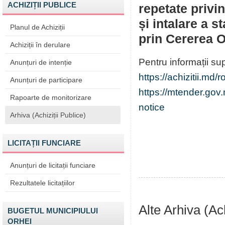
ACHIZIȚII PUBLICE
repetate privi
și intalare a s
Planul de Achiziții
prin Cererea O
Achiziții în derulare
Pentru informații su
Anunțuri de intenție
https://achizitii.md
Anunțuri de participare
https://mtender.go
Rapoarte de monitorizare
notice
Arhiva (Achiziții Publice)
LICITAȚII FUNCIARE
Anunțuri de licitații funciare
Rezultatele licitațiilor
Alte Arhiva (Ach
BUGETUL MUNICIPIULUI
ORHEI