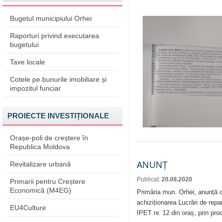
Bugetul municipiului Orhei
Raporturi privind executarea
bugetului
Taxe locale
Cotele pe bunurile imobiliare și
impozitul funciar
PROIECTE INVESTIȚIONALE
Orașe-poli de creștere în
Republica Moldova
ANUNȚ
Revitalizare urbană
Publicat:
20.08.2020
Primarii pentru Creștere
Economică (M4EG)
Primăria mun. Orhei, anunță de
achiziționarea Lucrări de repar
EU4Culture
IPET nr. 12 din oraș, prin pro