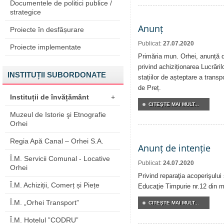
Documentele de politici publice /
strategice
Anunț
Proiecte în desfășurare
Publicat:
27.07.2020
Proiecte implementate
Primăria mun. Orhei, anunță de
privind achiziționarea Lucrăril
INSTITUȚII SUBORDONATE
stațiilor de așteptare a transp
de Preț.
Instituții de învățământ
+
CITEŞTE MAI MULT...
Muzeul de Istorie şi Etnografie
Orhei
Regia Apă Canal – Orhei S.A.
Anunț de intenție
Î.M. Servicii Comunal - Locative
Publicat:
24.07.2020
Orhei
Privind reparaţia acoperişului 
Î.M. Achiziții, Comerț și Piețe
Educaţie Timpurie nr.12 din m
Î.M. „Orhei Transport”
CITEŞTE MAI MULT...
Î.M. Hotelul ”CODRU”