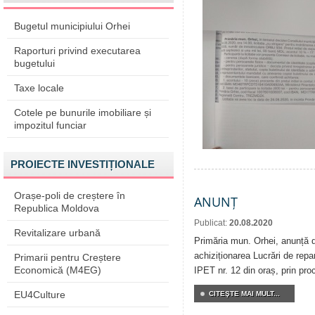
Bugetul municipiului Orhei
Raporturi privind executarea
bugetului
Taxe locale
Cotele pe bunurile imobiliare și
impozitul funciar
PROIECTE INVESTIȚIONALE
Orașe-poli de creștere în
ANUNȚ
Republica Moldova
Publicat:
20.08.2020
Revitalizare urbană
Primăria mun. Orhei, anunță de
achiziționarea Lucrări de repar
Primarii pentru Creștere
Economică (M4EG)
IPET nr. 12 din oraș, prin pro
EU4Culture
CITEŞTE MAI MULT...