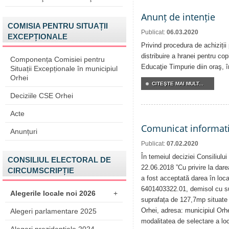
Anunț de intenție
COMISIA PENTRU SITUAȚII
Publicat:
06.03.2020
EXCEPȚIONALE
Privind procedura de achiziții
distribuire a hranei pentru copi
Componența Comisiei pentru
Educaţie Timpurie diin oraş, 
Situații Excepționale în municipiul
Orhei
CITEŞTE MAI MULT...
Deciziile CSE Orhei
Acte
Comunicat informat
Anunțuri
Publicat:
07.02.2020
În temeiul deciziei Consiliului
CONSILIUL ELECTORAL DE
22.06.2018 ”Cu privire la darea
CIRCUMSCRIPȚIE
a fost acceptată darea în locaț
6401403322.01, demisol cu su
Alegerile locale noi 2026
+
suprafața de 127,7mp situate î
Orhei, adresa: municipiul Orh
Alegeri parlamentare 2025
modalitatea de selectare a loca