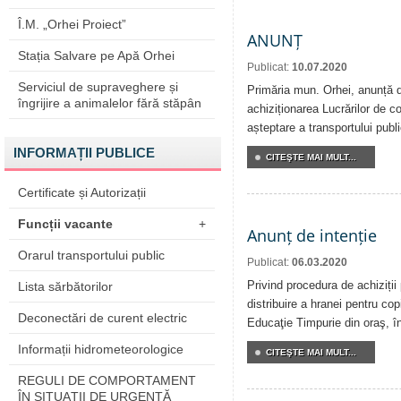
Î.M. „Orhei Proiect”
ANUNȚ
Stația Salvare pe Apă Orhei
Publicat:
10.07.2020
Serviciul de supraveghere și
Primăria mun. Orhei, anunță de
îngrijire a animalelor fără stăpân
achiziționarea Lucrărilor de co
așteptare a transportului publi
INFORMAȚII PUBLICE
CITEŞTE MAI MULT...
Certificate și Autorizații
Funcții vacante
+
Anunț de intenție
Orarul transportului public
Publicat:
06.03.2020
Privind procedura de achiziții
Lista sărbătorilor
distribuire a hranei pentru copi
Deconectări de curent electric
Educaţie Timpurie din oraş, î
Informații hidrometeorologice
CITEŞTE MAI MULT...
REGULI DE COMPORTAMENT
ÎN SITUAŢII DE URGENŢĂ