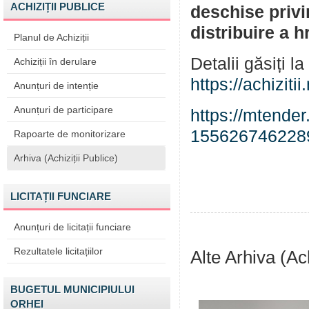
ACHIZIȚII PUBLICE
deschise privi
distribuire a h
Planul de Achiziții
Detalii găsiți l
Achiziții în derulare
https://achizit
Anunțuri de intenție
Anunțuri de participare
https://mtende
155626746228
Rapoarte de monitorizare
Arhiva (Achiziții Publice)
LICITAȚII FUNCIARE
Anunțuri de licitații funciare
Rezultatele licitațiilor
Alte Arhiva (Ach
BUGETUL MUNICIPIULUI
ORHEI