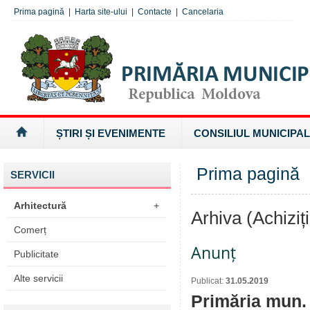
Prima pagină
|
Harta site-ului
|
Contacte
|
Cancelaria
ȘTIRI ȘI EVENIMENTE
CONSILIUL MUNICIPAL
Prima pagină
»
SERVICII
Arhitectură
+
Arhiva (Achiziți
Comerț
Anunț
Publicitate
Alte servicii
Publicat:
31.05.2019
Primăria mun. O