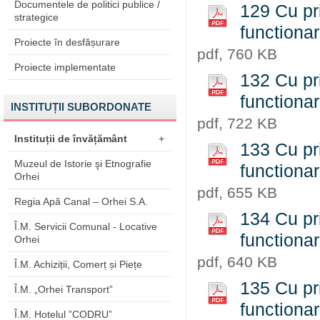
Documentele de politici publice /
129 Cu pri
strategice
functiona
Proiecte în desfășurare
pdf, 760 KB
Proiecte implementate
132 Cu pri
functiona
INSTITUȚII SUBORDONATE
pdf, 722 KB
Instituții de învățământ
+
133 Cu pri
Muzeul de Istorie şi Etnografie
functiona
Orhei
pdf, 655 KB
Regia Apă Canal – Orhei S.A.
134 Cu pri
Î.M. Servicii Comunal - Locative
functiona
Orhei
pdf, 640 KB
Î.M. Achiziții, Comerț și Piețe
135 Cu pri
Î.M. „Orhei Transport”
functiona
Î.M. Hotelul ”CODRU”