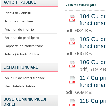
ACHIZIȚII PUBLICE
Documente ataşate
Planul de Achiziții
104 Cu pri
Achiziții în derulare
functiona
Anunțuri de intenție
pdf, 684 KB
Anunțuri de participare
105 Cu pri
functiona
Rapoarte de monitorizare
pdf, 665 KB
Arhiva (Achiziții Publice)
106 Cu pr
LICITAȚII FUNCIARE
pdf, 519 KB
117 Cu pri
Anunțuri de licitații funciare
functiona
Rezultatele licitațiilor
pdf, 669 KB
BUGETUL MUNICIPIULUI
118 Cu pri
ORHEI