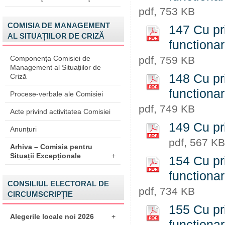
pdf, 753 KB
COMISIA DE MANAGEMENT
147 Cu pri
AL SITUAȚIILOR DE CRIZĂ
functiona
Componența Comisiei de
pdf, 759 KB
Management al Situațiilor de
148 Cu pri
Criză
functiona
Procese-verbale ale Comisiei
pdf, 749 KB
Acte privind activitatea Comisiei
149 Cu pr
Anunțuri
pdf, 567 KB
Arhiva – Comisia pentru
Situații Excepționale
+
154 Cu pri
functiona
CONSILIUL ELECTORAL DE
pdf, 734 KB
CIRCUMSCRIPȚIE
155 Cu pri
Alegerile locale noi 2026
+
functiona