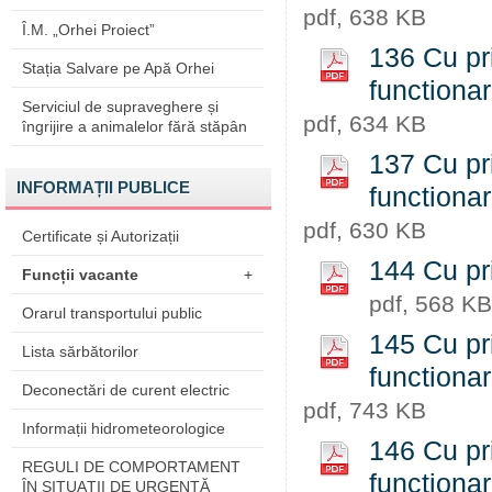
pdf, 638 KB
Î.M. „Orhei Proiect”
136 Cu pri
Stația Salvare pe Apă Orhei
functiona
Serviciul de supraveghere și
pdf, 634 KB
îngrijire a animalelor fără stăpân
137 Cu pri
INFORMAȚII PUBLICE
functiona
pdf, 630 KB
Certificate și Autorizații
144 Cu pr
Funcții vacante
+
pdf, 568 KB
Orarul transportului public
145 Cu pri
Lista sărbătorilor
functiona
Deconectări de curent electric
pdf, 743 KB
Informații hidrometeorologice
146 Cu pri
REGULI DE COMPORTAMENT
functiona
ÎN SITUAŢII DE URGENŢĂ