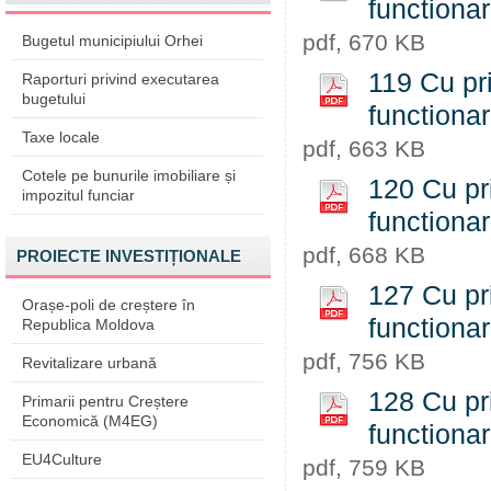
functiona
pdf, 670 KB
Bugetul municipiului Orhei
119 Cu pri
Raporturi privind executarea
bugetului
functiona
Taxe locale
pdf, 663 KB
Cotele pe bunurile imobiliare și
120 Cu pri
impozitul funciar
functiona
pdf, 668 KB
PROIECTE INVESTIȚIONALE
127 Cu pri
Orașe-poli de creștere în
functiona
Republica Moldova
pdf, 756 KB
Revitalizare urbană
128 Cu pri
Primarii pentru Creștere
Economică (M4EG)
functiona
EU4Culture
pdf, 759 KB