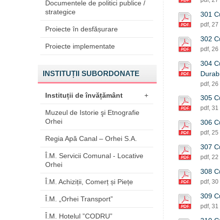
pdf, 27
Documentele de politici publice /
strategice
301 Cu
pdf, 27
Proiecte în desfășurare
302 Cu
Proiecte implementate
pdf, 26
304 Cu
INSTITUȚII SUBORDONATE
Durabi
pdf, 26
Instituții de învățământ
+
305 Cu
pdf, 31
Muzeul de Istorie şi Etnografie
Orhei
306 Cu
pdf, 25
Regia Apă Canal – Orhei S.A.
307 Cu
Î.M. Servicii Comunal - Locative
pdf, 22
Orhei
308 Cu
Î.M. Achiziții, Comerț și Piețe
pdf, 30
309 Cu
Î.M. „Orhei Transport”
pdf, 31
Î.M. Hotelul ”CODRU”