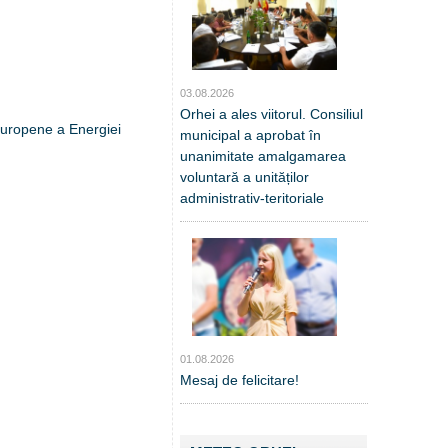
03.08.2026
Orhei a ales viitorul. Consiliul
 Europene a Energiei
municipal a aprobat în
unanimitate amalgamarea
voluntară a unităților
administrativ-teritoriale
01.08.2026
Mesaj de felicitare!