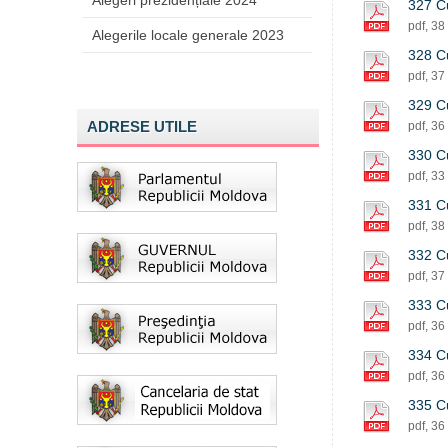
Alegeri prezidențiale 2024
327 Cu
pdf, 38
Alegerile locale generale 2023
328 Cu
pdf, 37
329 Cu
ADRESE UTILE
pdf, 36
330 Cu
pdf, 33
331 Cu
pdf, 38
332 Cu
pdf, 37
333 Cu
pdf, 36
334 Cu
pdf, 36
335 Cu
pdf, 36