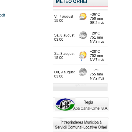
METEO ORHEI
.pdf