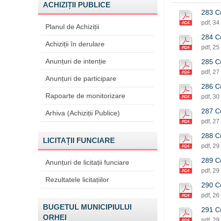
ACHIZIȚII PUBLICE
283 Cu
pdf, 34
Planul de Achiziții
284 Cu
Achiziții în derulare
pdf, 25
Anunțuri de intenție
285 Cu
pdf, 27
Anunțuri de participare
286 Cu
Rapoarte de monitorizare
pdf, 30
287 Cu
Arhiva (Achiziții Publice)
pdf, 27
288 Cu
LICITAȚII FUNCIARE
pdf, 29
289 Cu
Anunțuri de licitații funciare
pdf, 29
Rezultatele licitațiilor
290 Cu
pdf, 26
BUGETUL MUNICIPIULUI
291 Cu
ORHEI
pdf, 29