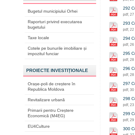
292 Cu
Bugetul municipiului Orhei
pdf, 27
Raporturi privind executarea
293 Cu
bugetului
pdf, 22
Taxe locale
294 Cu
pdf, 26
Cotele pe bunurile imobiliare și
295 Cu
impozitul funciar
pdf, 28
296 Cu
PROIECTE INVESTIȚIONALE
pdf, 28
297 Cu
Orașe-poli de creștere în
Republica Moldova
pdf, 30
298 Cu
Revitalizare urbană
pdf, 23
Primarii pentru Creștere
299 Cu
Economică (M4EG)
pdf, 29
EU4Culture
300 Cu