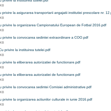
 privire la instituirea tutelei.pdf
 KB
 privire la asigurarea transportarii angajatii institutiei prescolare nr. 12
 KB
 privire la organizarea Campionatului European de Fotbal 2016.pdf
 KB
 privire la convocarea sedintei extraordinare a COO.pdf
 KB
u privire la instituirea tutelei.pdf
 KB
 privire la eliberarea autorizatiei de functionare.pdf
 KB
 privire la eliberarea autorizatiei de functionare.pdf
 KB
 privire la convocarea sedintei Comisiei administrative.pdf
 KB
 privire la organizarea actiunilor culturale in iunie 2016.pdf
 KB