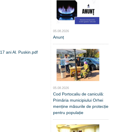
05.08.2026
Anunț
17 ani Al. Puskin.pdf
05.08.2026
Cod Portocaliu de caniculă:
Primăria municipiului Orhei
menține măsurile de protecție
pentru populație