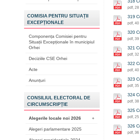
318 Cu
pdf, 28
COMISIA PENTRU SITUAȚII
319 Cu
EXCEPȚIONALE
pdf, 40
320 Cu
Componența Comisiei pentru
pdf, 39
Situații Excepționale în municipiul
Orhei
321 Cu
pdf, 32
Deciziile CSE Orhei
322 Cu
Acte
pdf, 40
323 Cu
Anunțuri
pdf, 35
324 Cu
CONSILIUL ELECTORAL DE
pdf, 38
CIRCUMSCRIPȚIE
325 Cu
pdf, 25
Alegerile locale noi 2026
+
326 Cu
Alegeri parlamentare 2025
pdf, 36