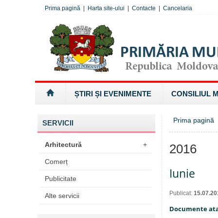
Prima pagină
|
Harta site-ului
|
Contacte
|
Cancelaria
ȘTIRI ȘI EVENIMENTE
CONSILIUL 
Prima pagină
SERVICII
Arhitectură
+
2016
Comerț
Iunie
Publicitate
Publicat:
15.07.20
Alte servicii
Documente at