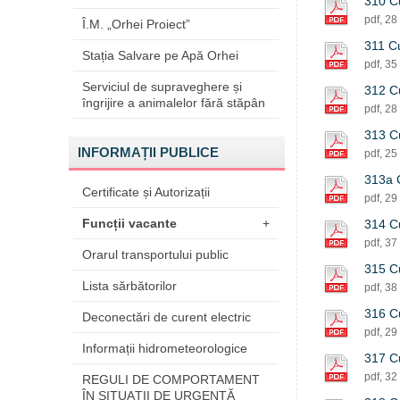
310 Cu
pdf, 28
Î.M. „Orhei Proiect”
311 Cu
Stația Salvare pe Apă Orhei
pdf, 35
Serviciul de supraveghere și
312 Cu
îngrijire a animalelor fără stăpân
pdf, 28
313 Cu
INFORMAȚII PUBLICE
pdf, 25
313a C
Certificate și Autorizații
pdf, 29
Funcții vacante
+
314 Cu
pdf, 37
Orarul transportului public
315 Cu
Lista sărbătorilor
pdf, 38
316 Cu
Deconectări de curent electric
pdf, 29
Informații hidrometeorologice
317 Cu
pdf, 32
REGULI DE COMPORTAMENT
ÎN SITUAŢII DE URGENŢĂ