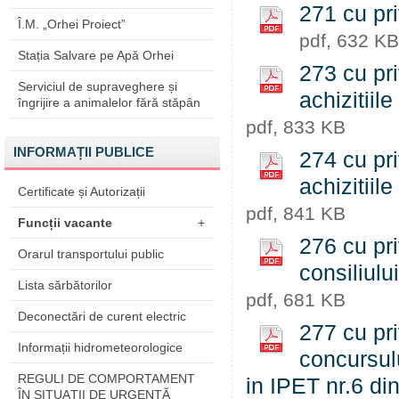
271 cu pri
Î.M. „Orhei Proiect”
pdf, 632 KB
Stația Salvare pe Apă Orhei
273 cu pri
Serviciul de supraveghere și
achizitiil
îngrijire a animalelor fără stăpân
pdf, 833 KB
INFORMAȚII PUBLICE
274 cu pri
achizitiil
Certificate și Autorizații
pdf, 841 KB
Funcții vacante
+
276 cu pri
Orarul transportului public
consiliul
Lista sărbătorilor
pdf, 681 KB
Deconectări de curent electric
277 cu pri
Informații hidrometeorologice
concursul
REGULI DE COMPORTAMENT
in IPET nr.6 d
ÎN SITUAŢII DE URGENŢĂ