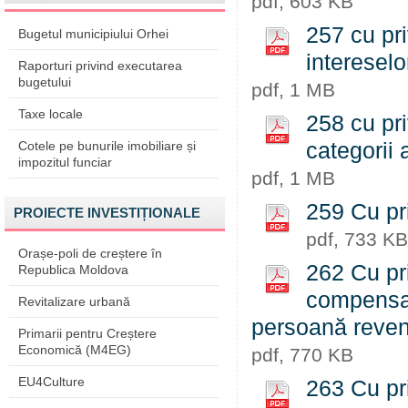
pdf, 603 KB
257 cu pri
Bugetul municipiului Orhei
interesel
Raporturi privind executarea
bugetului
pdf, 1 MB
Taxe locale
258 cu pri
Cotele pe bunurile imobiliare și
categorii
impozitul funciar
pdf, 1 MB
259 Cu pr
PROIECTE INVESTIȚIONALE
pdf, 733 KB
Orașe-poli de creștere în
262 Cu pri
Republica Moldova
compensați
Revitalizare urbană
persoană reven
Primarii pentru Creștere
Economică (M4EG)
pdf, 770 KB
EU4Culture
263 Cu pr