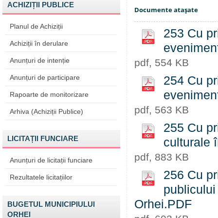
ACHIZIȚII PUBLICE
Documente ataşate
Planul de Achiziții
253 Cu pri
Achiziții în derulare
eveniment
Anunțuri de intenție
pdf, 554 KB
Anunțuri de participare
254 Cu pri
eveniment
Rapoarte de monitorizare
pdf, 563 KB
Arhiva (Achiziții Publice)
255 Cu pri
LICITAȚII FUNCIARE
culturale
pdf, 883 KB
Anunțuri de licitații funciare
256 Cu pri
Rezultatele licitațiilor
publicului
Orhei.PDF
BUGETUL MUNICIPIULUI
ORHEI