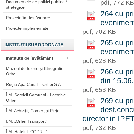
pdf, 772 KB
Documentele de politici publice /
strategice
264 cu pri
Proiecte în desfășurare
eveniment
Proiecte implementate
pdf, 702 KB
265 cu pri
INSTITUȚII SUBORDONATE
eveniment
Instituții de învățământ
+
pdf, 628 KB
Muzeul de Istorie şi Etnografie
266 cu pri
Orhei
din 15.06
Regia Apă Canal – Orhei S.A.
pdf, 653 KB
Î.M. Servicii Comunal - Locative
269 cu pri
Orhei
desf.conc
Î.M. Achiziții, Comerț și Piețe
director in IPE
Î.M. „Orhei Transport”
pdf, 732 KB
Î.M. Hotelul ”CODRU”