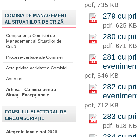
pdf, 735 KB
279 cu pri
COMISIA DE MANAGEMENT
AL SITUAȚIILOR DE CRIZĂ
pdf, 625 KB
280 cu pri
Componența Comisiei de
Management al Situațiilor de
pdf, 671 KB
Criză
281 cu pri
Procese-verbale ale Comisiei
eveniment
Acte privind activitatea Comisiei
pdf, 646 KB
Anunțuri
282 cu pri
Arhiva – Comisia pentru
eveniment
Situații Excepționale
+
pdf, 712 KB
CONSILIUL ELECTORAL DE
283 cu pri
CIRCUMSCRIPȚIE
pdf, 618 KB
Alegerile locale noi 2026
+
284 cu pri