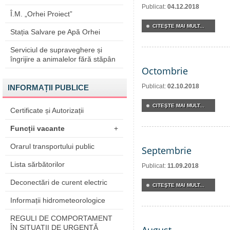
Publicat:
04.12.2018
Î.M. „Orhei Proiect”
CITEŞTE MAI MULT...
Stația Salvare pe Apă Orhei
Serviciul de supraveghere și
îngrijire a animalelor fără stăpân
Octombrie
Publicat:
02.10.2018
INFORMAȚII PUBLICE
CITEŞTE MAI MULT...
Certificate și Autorizații
Funcții vacante
+
Orarul transportului public
Septembrie
Lista sărbătorilor
Publicat:
11.09.2018
Deconectări de curent electric
CITEŞTE MAI MULT...
Informații hidrometeorologice
REGULI DE COMPORTAMENT
ÎN SITUAŢII DE URGENŢĂ