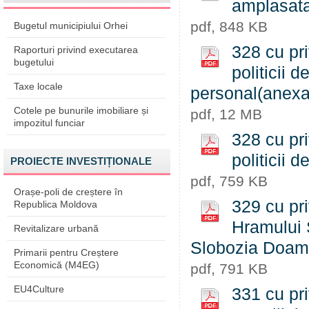
amplasata
pdf, 848 KB
Bugetul municipiului Orhei
328 cu pri
Raporturi privind executarea
bugetului
politicii 
Taxe locale
personal(anex
Cotele pe bunurile imobiliare și
pdf, 12 MB
impozitul funciar
328 cu pri
politicii 
PROIECTE INVESTIȚIONALE
pdf, 759 KB
Orașe-poli de creștere în
329 cu pri
Republica Moldova
Hramului S
Revitalizare urbană
Slobozia Doam
Primarii pentru Creștere
Economică (M4EG)
pdf, 791 KB
EU4Culture
331 cu pri