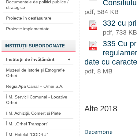
Consiliul
Documentele de politici publice /
strategice
pdf, 584 KB
Proiecte în desfășurare
332 cu pri
Proiecte implementate
pdf, 733 KB
335 Cu pri
INSTITUȚII SUBORDONATE
regulament
Instituții de învățământ
+
date cu caract
Muzeul de Istorie şi Etnografie
pdf, 8 MB
Orhei
Regia Apă Canal – Orhei S.A.
Î.M. Servicii Comunal - Locative
Orhei
Alte 2018
Î.M. Achiziții, Comerț și Piețe
Î.M. „Orhei Transport”
Decembrie
Î.M. Hotelul ”CODRU”