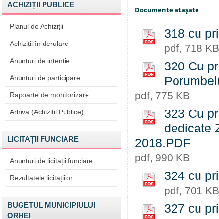
ACHIZIȚII PUBLICE
Documente ataşate
Planul de Achiziții
318 cu pri
Achiziții în derulare
pdf, 718 KB
Anunțuri de intenție
320 Cu pri
Anunțuri de participare
Porumbelu
pdf, 775 KB
Rapoarte de monitorizare
323 Cu pri
Arhiva (Achiziții Publice)
dedicate Z
LICITAȚII FUNCIARE
2018.PDF
pdf, 990 KB
Anunțuri de licitații funciare
324 cu pri
Rezultatele licitațiilor
pdf, 701 KB
BUGETUL MUNICIPIULUI
327 cu pr
ORHEI