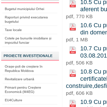
10.5 Cu pr
aferent b
Bugetul municipiului Orhei
pdf, 770 KB
Raporturi privind executarea
bugetului
10.6 Cu pr
Taxe locale
din domen
Cotele pe bunurile imobiliare și
pdf, 1 MB
impozitul funciar
10.7 Cu pr
03.08.20
PROIECTE INVESTIȚIONALE
pdf, 506 KB
Orașe-poli de creștere în
10.8 Cu pr
Republica Moldova
certificat
Revitalizare urbană
construire,desf
Primarii pentru Creștere
Economică (M4EG)
pdf, 606 KB
EU4Culture
10.9 Cu pr