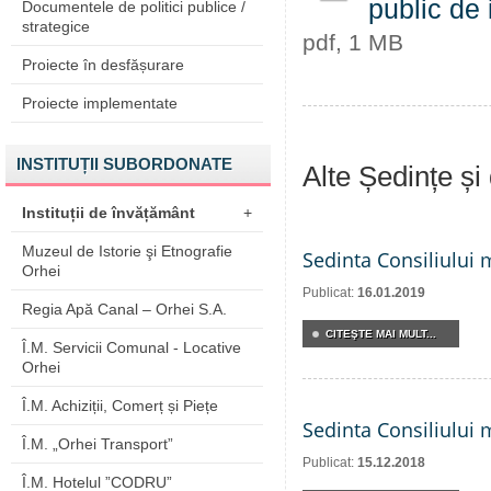
public de 
Documentele de politici publice /
strategice
pdf, 1 MB
Proiecte în desfășurare
Proiecte implementate
INSTITUȚII SUBORDONATE
Alte Ședințe și
Instituții de învățământ
+
Muzeul de Istorie şi Etnografie
Sedinta Consiliului 
Orhei
Publicat:
16.01.2019
Regia Apă Canal – Orhei S.A.
CITEŞTE MAI MULT...
Î.M. Servicii Comunal - Locative
Orhei
Î.M. Achiziții, Comerț și Piețe
Sedinta Consiliului 
Î.M. „Orhei Transport”
Publicat:
15.12.2018
Î.M. Hotelul ”CODRU”