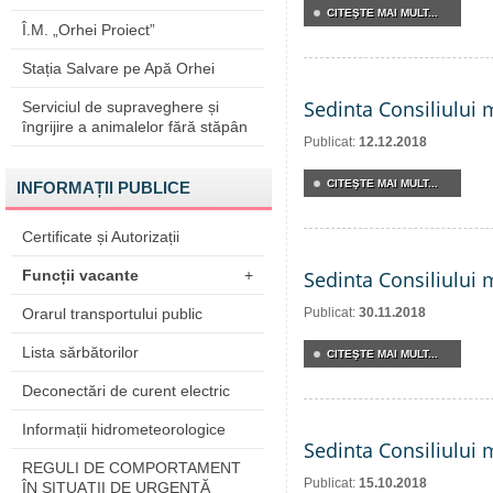
CITEŞTE MAI MULT...
Î.M. „Orhei Proiect”
Stația Salvare pe Apă Orhei
Sedinta Consiliului 
Serviciul de supraveghere și
îngrijire a animalelor fără stăpân
Publicat:
12.12.2018
CITEŞTE MAI MULT...
INFORMAȚII PUBLICE
Certificate și Autorizații
Funcții vacante
+
Sedinta Consiliului 
Orarul transportului public
Publicat:
30.11.2018
Lista sărbătorilor
CITEŞTE MAI MULT...
Deconectări de curent electric
Informații hidrometeorologice
Sedinta Consiliului 
REGULI DE COMPORTAMENT
Publicat:
15.10.2018
ÎN SITUAŢII DE URGENŢĂ