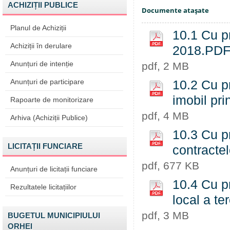
ACHIZIȚII PUBLICE
Documente ataşate
Planul de Achiziții
10.1 Cu pr
Achiziții în derulare
2018.PD
Anunțuri de intenție
pdf, 2 MB
Anunțuri de participare
10.2 Cu pr
imobil pr
Rapoarte de monitorizare
pdf, 4 MB
Arhiva (Achiziții Publice)
10.3 Cu pr
LICITAȚII FUNCIARE
contracte
pdf, 677 KB
Anunțuri de licitații funciare
10.4 Cu pr
Rezultatele licitațiilor
local a t
pdf, 3 MB
BUGETUL MUNICIPIULUI
ORHEI