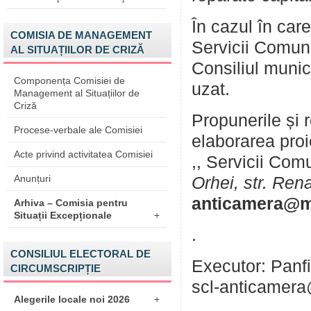
În cazul în care
COMISIA DE MANAGEMENT
Servicii Comuna
AL SITUAȚIILOR DE CRIZĂ
Consiliul munic
Componența Comisiei de
uzat.
Management al Situațiilor de
Criză
Propunerile și r
Procese-verbale ale Comisiei
elaborarea proi
Acte privind activitatea Comisiei
,, Servicii Com
Anunțuri
Orhei, str. Rena
anticamera@ma
Arhiva – Comisia pentru
Situații Excepționale
+
.
CONSILIUL ELECTORAL DE
Executor: Panfil
CIRCUMSCRIPȚIE
scl-anticamera
Alegerile locale noi 2026
+