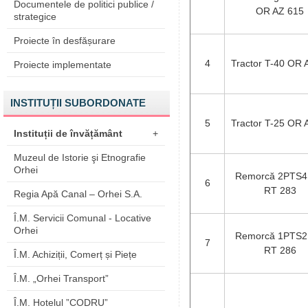
Documentele de politici publice /
OR AZ 615
strategice
Proiecte în desfășurare
4
Tractor T-40 OR 
Proiecte implementate
INSTITUȚII SUBORDONATE
5
Tractor T-25 OR 
Instituții de învățământ
+
Muzeul de Istorie şi Etnografie
Orhei
Remorcă 2PTS4
6
RT 283
Regia Apă Canal – Orhei S.A.
Î.M. Servicii Comunal - Locative
Orhei
Remorcă 1PTS2
7
RT 286
Î.M. Achiziții, Comerț și Piețe
Î.M. „Orhei Transport”
Î.M. Hotelul ”CODRU”