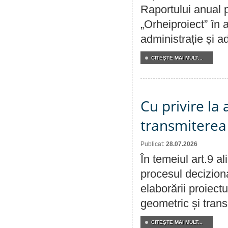
Raportului anual p
„Orheiproiect” în a
administrație și ad
CITEŞTE MAI MULT...
Cu privire la
transmiterea 
Publicat:
28.07.2026
În temeiul art.9 a
procesul deciziona
elaborării proiect
geometric și transm
CITEŞTE MAI MULT...