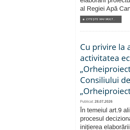
elaborării proiectu
al Regiei Apă Can
CITEŞTE MAI MULT...
Cu privire la
activitatea e
„Orheiproiect”
Consiliului d
„Orheiproiect
Publicat:
28.07.2026
În temeiul art.9 a
procesul decizion
inițierea elaborări