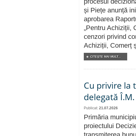
procesul deciziona
și Piețe anunță ini
aprobarea Raportul
„Pentru Achiziții,
cenzori privind co
Achiziții, Comerț 
CITEŞTE MAI MULT...
Cu privire la
delegată Î.M.
Publicat:
21.07.2026
Primăria municipiu
proiectului Decizi
transmiterea bunur