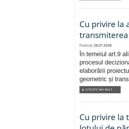
Cu privire la
transmiterea 
Publicat:
28.07.2026
În temeiul art.9 a
procesul deciziona
elaborării proiect
geometric și transm
CITEŞTE MAI MULT...
Cu privire la
lotului de pă