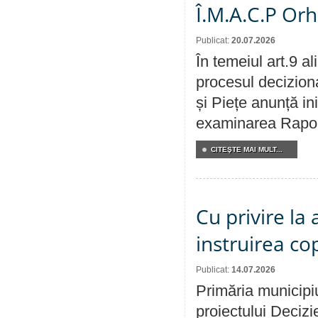
Î.M.A.C.P Or
Publicat:
20.07.2026
În temeiul art.9 a
procesul deciziona
și Piețe anunță ini
examinarea Raportu
CITEŞTE MAI MULT...
Cu privire la
instruirea cop
Publicat:
14.07.2026
Primăria municipiu
proiectului Decizi