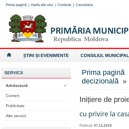
Prima pagină
|
Harta site-ului
|
Contacte
|
Cancelaria
ȘTIRI ȘI EVENIMENTE
CONSILIUL MUNICIPAL
Prima pagină
SERVICII
decizională
» I
Arhitectură
+
Comerț
Inițiere de proi
Publicitate
cu privire la ca
Alte servicii
Publicat:
07.12.2018