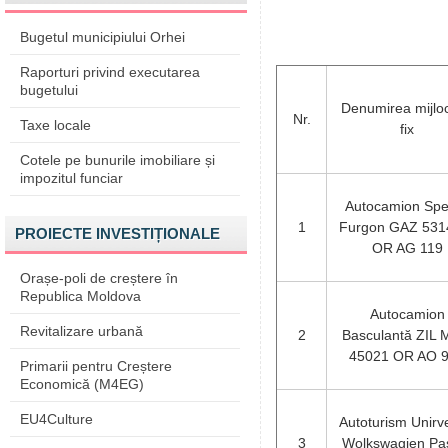
Bugetul municipiului Orhei
Raporturi privind executarea
bugetului
Denumirea mijloc
Nr.
Taxe locale
fix
Cotele pe bunurile imobiliare și
impozitul funciar
Autocamion Spe
1
Furgon GAZ 531
PROIECTE INVESTIȚIONALE
OR AG 119
Orașe-poli de creștere în
Republica Moldova
Autocamion
Revitalizare urbană
2
Basculantă ZIL
45021 OR AO 
Primarii pentru Creștere
Economică (M4EG)
EU4Culture
Autoturism Unirv
3
Wolkswagien Pa