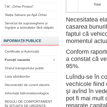
Total
Î.M. „Orhei Proiect”
Stația Salvare pe Apă Orhei
Necesitatea elab
Serviciul de supraveghere și
casarea bunuril
îngrijire a animalelor fără stăpân
faptul că vehico
momentul actual
INFORMAȚII PUBLICE
Conform raportu
Certificate și Autorizații
a constat că ve
Funcții vacante
+
95%.
Orarul transportului public
Luîndu-se în co
Lista sărbătorilor
vechicole fiind
Deconectări de curent electric
şi avînd în ved
Informații hidrometeorologice
pot fi mai mult 
REGULI DE COMPORTAMENT
reparate capital
ÎN SITUAŢII DE URGENŢĂ