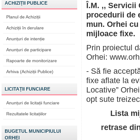
ACHIZIȚII PUBLICE
Î.M. ,, Servic
procedurii de 
Planul de Achiziții
mun. Orhei cu 
Achiziții în derulare
mijloace fixe.
Anunțuri de intenție
Prin proiectul d
Anunțuri de participare
Orhei: www.orh
Rapoarte de monitorizare
- Să fie accept
Arhiva (Achiziții Publice)
fixe aflate la e
Locative” Orhei
LICITAȚII FUNCIARE
opt sute treizeci
Anunțuri de licitații funciare
Lista mi
Rezultatele licitațiilor
retrase din
BUGETUL MUNICIPIULUI
ORHEI