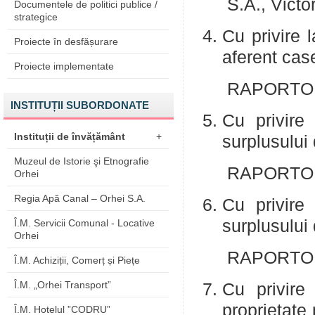
S.A., Vict
Documentele de politici publice /
strategice
Cu privire l
Proiecte în desfășurare
aferent cas
Proiecte implementate
RAPORTOR:
INSTITUȚII SUBORDONATE
Cu privire
Instituții de învățământ
+
surplusului
Muzeul de Istorie şi Etnografie
RAPORTOR:
Orhei
Regia Apă Canal – Orhei S.A.
Cu privire
surplusului
Î.M. Servicii Comunal - Locative
Orhei
RAPORTOR:
Î.M. Achiziții, Comerț și Piețe
Î.M. „Orhei Transport”
Cu privire
proprietate 
Î.M. Hotelul ”CODRU”