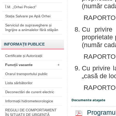
(număr cada
Î.M. „Orhei Proiect”
Stația Salvare pe Apă Orhei
RAPORTOR: 
Serviciul de supraveghere și
Cu privire
îngrijire a animalelor fără stăpân
proprietate 
(număr cada
INFORMAȚII PUBLICE
RAPORTOR: 
Certificate și Autorizații
Funcții vacante
+
Cu privire 
Orarul transportului public
„casă de loc
Lista sărbătorilor
RAPORTOR:
Deconectări de curent electric
Documente ataşate
Informații hidrometeorologice
REGULI DE COMPORTAMENT
Programul 
ÎN SITUAŢII DE URGENŢĂ