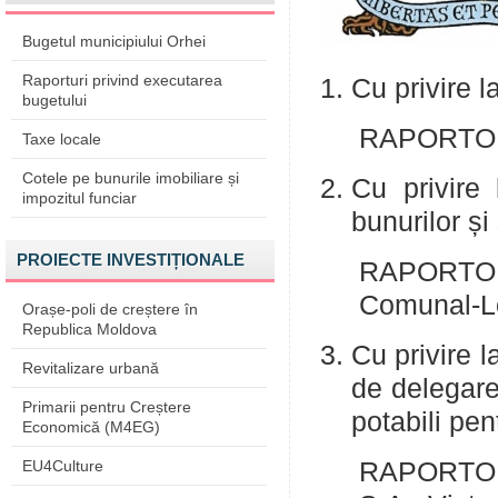
Bugetul municipiului Orhei
Raporturi privind executarea
Cu privire 
bugetului
RAPORTOR: 
Taxe locale
Cotele pe bunurile imobiliare și
Cu privire 
impozitul funciar
bunurilor și 
PROIECTE INVESTIȚIONALE
RAPORTOR:
Comunal-L
Orașe-poli de creștere în
Republica Moldova
Cu privire l
Revitalizare urbană
de delegare
Primarii pentru Creștere
potabili pen
Economică (M4EG)
EU4Culture
RAPORTOR: