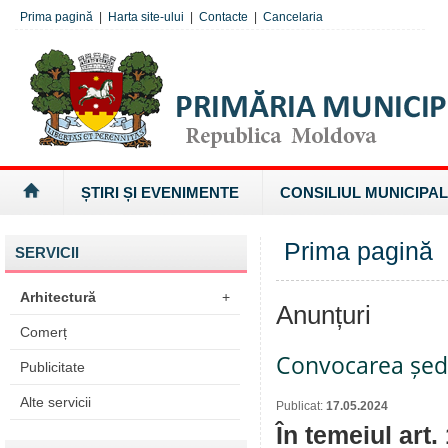
Prima pagină
|
Harta site-ului
|
Contacte
|
Cancelaria
ȘTIRI ȘI EVENIMENTE
CONSILIUL MUNICIPAL
Prima pagină
SERVICII
Arhitectură
+
Anunțuri
Comerț
Convocarea ședi
Publicitate
Alte servicii
Publicat:
17.05.2024
În temeiul art.