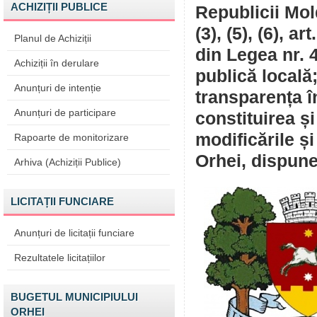
ACHIZIȚII PUBLICE
Republicii Mold
(3), (5), (6), ar
Planul de Achiziții
din Legea nr. 
Achiziții în derulare
publică locală
Anunțuri de intenție
transparența î
Anunțuri de participare
constituirea ș
modificările și
Rapoarte de monitorizare
Orhei, dispune
Arhiva (Achiziții Publice)
LICITAȚII FUNCIARE
Anunțuri de licitații funciare
Rezultatele licitațiilor
BUGETUL MUNICIPIULUI
ORHEI