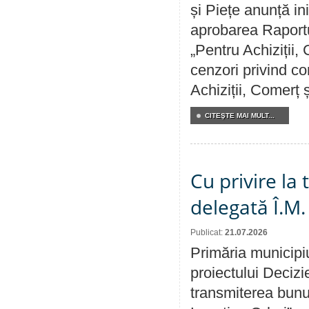
și Piețe anunță ini
aprobarea Raportul
„Pentru Achiziții,
cenzori privind co
Achiziții, Comerț 
CITEŞTE MAI MULT...
Cu privire la
delegată Î.M.
Publicat:
21.07.2026
Primăria municipiu
proiectului Decizi
transmiterea bunur