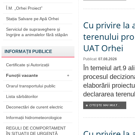
Î.M. „Orhei Proiect”
Stația Salvare pe Apă Orhei
Cu privire la
Serviciul de supraveghere și
terenului pro
îngrijire a animalelor fără stăpân
UAT Orhei
INFORMAȚII PUBLICE
Publicat:
07.08.2026
Certificate și Autorizații
În temeiul art.9 a
Funcții vacante
+
procesul deciziona
elaborării proiect
Orarul transportului public
declararea terenul
Lista sărbătorilor
CITEŞTE MAI MULT...
Deconectări de curent electric
Informații hidrometeorologice
REGULI DE COMPORTAMENT
Cu privire la
ÎN SITUAŢII DE URGENŢĂ