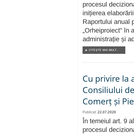
procesul decizion
inițierea elaborări
Raportului anual p
„Orheiproiect” în a
administrație și ad
CITEŞTE MAI MULT...
Cu privire la
Consiliului de
Comerț și Pie
Publicat:
22.07.2026
În temeiul art. 9 
procesul deciziona