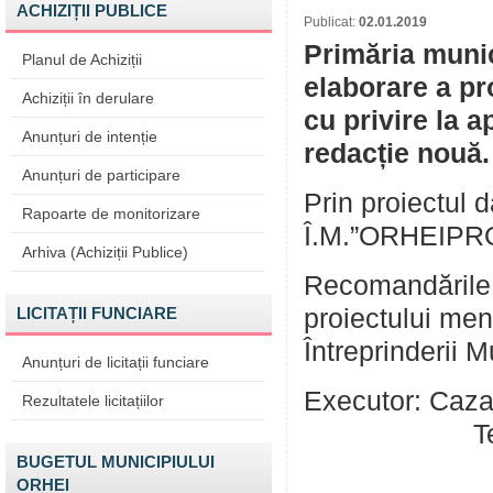
ACHIZIȚII PUBLICE
Publicat:
02.01.2019
Primăria munic
Planul de Achiziții
elaborare a pr
Achiziții în derulare
cu privire la a
Anunțuri de intenție
redacție nouă.
Anunțuri de participare
Prin proiectul 
Rapoarte de monitorizare
Î.M.”ORHEIPRO
Arhiva (Achiziții Publice)
Recomandările p
LICITAȚII FUNCIARE
proiectului menț
Întreprinderii
Anunțuri de licitații funciare
Executor: Caz
Rezultatele licitațiilor
Tel:0235-2
BUGETUL MUNICIPIULUI
ORHEI