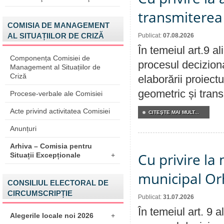
transmiterea 
COMISIA DE MANAGEMENT
AL SITUAȚIILOR DE CRIZĂ
Publicat:
07.08.2026
În temeiul art.9 a
Componența Comisiei de
procesul deciziona
Management al Situațiilor de
Criză
elaborării proiect
geometric și transm
Procese-verbale ale Comisiei
Acte privind activitatea Comisiei
CITEŞTE MAI MULT...
Anunțuri
Arhiva – Comisia pentru
Cu privire la 
Situații Excepționale
+
municipal Orh
CONSILIUL ELECTORAL DE
CIRCUMSCRIPȚIE
Publicat:
31.07.2026
În temeiul art. 9 
Alegerile locale noi 2026
+