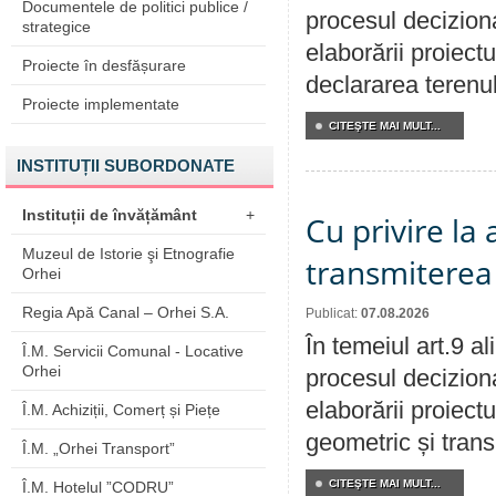
Documentele de politici publice /
procesul deciziona
strategice
elaborării proiect
Proiecte în desfășurare
declararea terenul
Proiecte implementate
CITEŞTE MAI MULT...
INSTITUȚII SUBORDONATE
Instituții de învățământ
+
Cu privire la
Muzeul de Istorie şi Etnografie
transmiterea 
Orhei
Regia Apă Canal – Orhei S.A.
Publicat:
07.08.2026
În temeiul art.9 a
Î.M. Servicii Comunal - Locative
Orhei
procesul deciziona
elaborării proiect
Î.M. Achiziții, Comerț și Piețe
geometric și transm
Î.M. „Orhei Transport”
CITEŞTE MAI MULT...
Î.M. Hotelul ”CODRU”