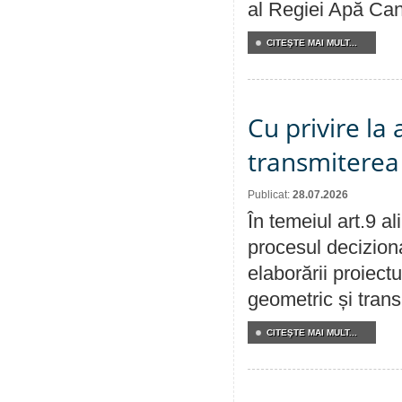
al Regiei Apă Can
CITEŞTE MAI MULT...
Cu privire la
transmiterea 
Publicat:
28.07.2026
În temeiul art.9 a
procesul deciziona
elaborării proiect
geometric și transm
CITEŞTE MAI MULT...