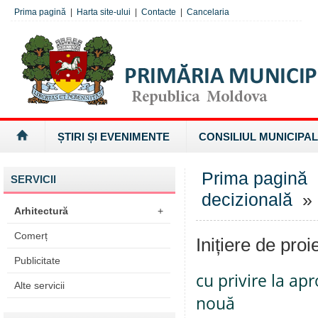
Prima pagină
|
Harta site-ului
|
Contacte
|
Cancelaria
ȘTIRI ȘI EVENIMENTE
CONSILIUL MUNICIPAL
Prima pagină
SERVICII
decizională
» I
Arhitectură
+
Comerț
Inițiere de proi
Publicitate
cu privire la ap
Alte servicii
nouă