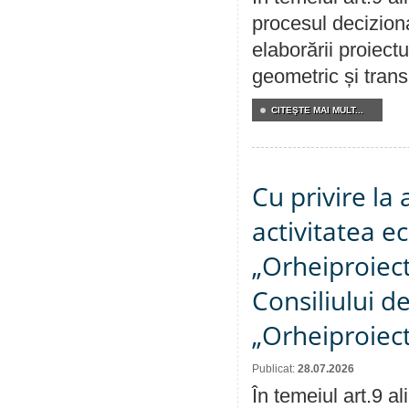
procesul deciziona
elaborării proiect
geometric și transm
CITEŞTE MAI MULT...
Cu privire la
activitatea e
„Orheiproiect”
Consiliului d
„Orheiproiect
Publicat:
28.07.2026
În temeiul art.9 a