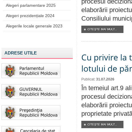
procesul deciziona
Alegeri parlamentare 2025
elaborării proiectu
Alegeri prezidențiale 2024
Consiliului munici
Alegerile locale generale 2023
CITEŞTE MAI MULT...
ADRESE UTILE
Cu privire la
lotului de pă
Publicat:
31.07.2026
În temeiul art.9 a
procesul deciziona
elaborării proiectu
proprietate privat
CITEŞTE MAI MULT...