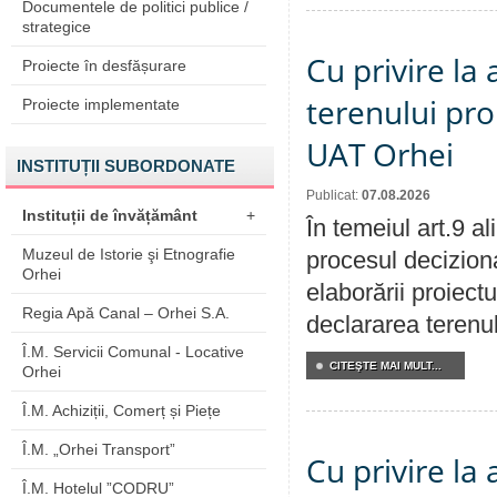
Documentele de politici publice /
strategice
Cu privire la
Proiecte în desfășurare
terenului pro
Proiecte implementate
UAT Orhei
INSTITUȚII SUBORDONATE
Publicat:
07.08.2026
Instituții de învățământ
+
În temeiul art.9 a
Muzeul de Istorie şi Etnografie
procesul deciziona
Orhei
elaborării proiect
Regia Apă Canal – Orhei S.A.
declararea terenul
Î.M. Servicii Comunal - Locative
CITEŞTE MAI MULT...
Orhei
Î.M. Achiziții, Comerț și Piețe
Î.M. „Orhei Transport”
Cu privire la
Î.M. Hotelul ”CODRU”