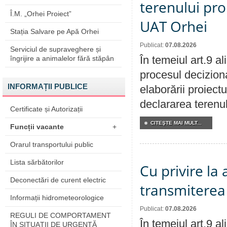
terenului pro
Î.M. „Orhei Proiect”
UAT Orhei
Stația Salvare pe Apă Orhei
Publicat:
07.08.2026
Serviciul de supraveghere și
În temeiul art.9 a
îngrijire a animalelor fără stăpân
procesul deciziona
INFORMAȚII PUBLICE
elaborării proiect
declararea terenul
Certificate și Autorizații
CITEŞTE MAI MULT...
Funcții vacante
+
Orarul transportului public
Lista sărbătorilor
Cu privire la
Deconectări de curent electric
transmiterea 
Informații hidrometeorologice
Publicat:
07.08.2026
REGULI DE COMPORTAMENT
În temeiul art.9 a
ÎN SITUAŢII DE URGENŢĂ