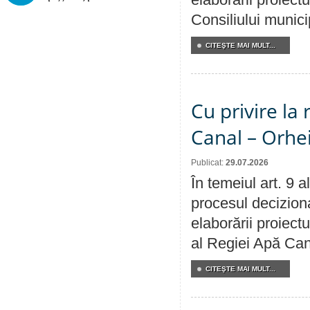
Consiliului munici
CITEŞTE MAI MULT...
Cu privire la 
Canal – Orhe
Publicat:
29.07.2026
În temeiul art. 9 
procesul deciziona
elaborării proiectu
al Regiei Apă Can
CITEŞTE MAI MULT...