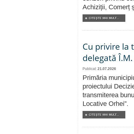
Achiziții, Comerț 
CITEŞTE MAI MULT...
Cu privire la
delegată Î.M.
Publicat:
21.07.2026
Primăria municipiu
proiectului Decizi
transmiterea bunur
Locative Orhei”.
CITEŞTE MAI MULT...