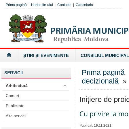
Prima pagină
|
Harta site-ului
|
Contacte
|
Cancelaria
ȘTIRI ȘI EVENIMENTE
CONSILIUL MUNICIPAL
Prima pagină
SERVICII
decizională
» I
Arhitectură
+
Comerț
Inițiere de proi
Publicitate
Cu privire la mo
Alte servicii
Publicat:
19.11.2021