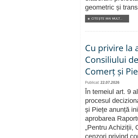
geometric și transm
CITEŞTE MAI MULT...
Cu privire la
Consiliului de
Comerț și Pie
Publicat:
22.07.2026
În temeiul art. 9 
procesul deciziona
și Piețe anunță ini
aprobarea Raportul
„Pentru Achiziții,
cenzori privind co