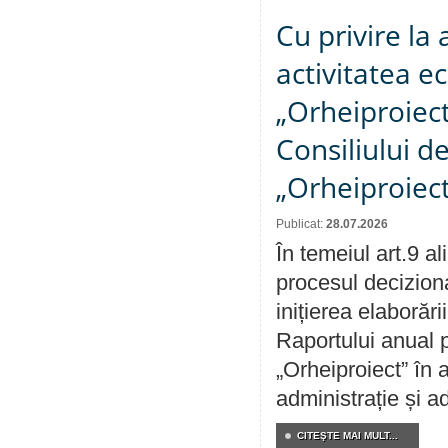
Cu privire la
activitatea e
„Orheiproiect”
Consiliului d
„Orheiproiect
Publicat:
28.07.2026
În temeiul art.9 a
procesul decizion
inițierea elaborări
Raportului anual p
„Orheiproiect” în a
administrație și ad
CITEŞTE MAI MULT...