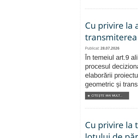
Cu privire la
transmiterea 
Publicat:
28.07.2026
În temeiul art.9 a
procesul deciziona
elaborării proiect
geometric și transm
CITEŞTE MAI MULT...
Cu privire la
lotului de pă