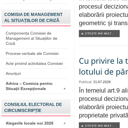
procesul deciziona
elaborării proiect
COMISIA DE MANAGEMENT
AL SITUAȚIILOR DE CRIZĂ
geometric și transm
Componența Comisiei de
CITEŞTE MAI MULT...
Management al Situațiilor de
Criză
Procese-verbale ale Comisiei
Cu privire la
Acte privind activitatea Comisiei
lotului de pă
Anunțuri
Publicat:
31.07.2026
Arhiva – Comisia pentru
Situații Excepționale
+
În temeiul art.9 a
procesul deciziona
CONSILIUL ELECTORAL DE
elaborării proiectu
CIRCUMSCRIPȚIE
proprietate privat
Alegerile locale noi 2026
+
CITEŞTE MAI MULT...