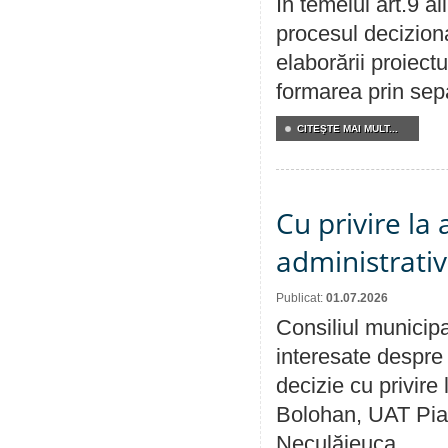
În temeiul art.9 a
procesul deciziona
elaborării proiect
formarea prin sepa
CITEŞTE MAI MULT...
Cu privire la
administrativ
Publicat:
01.07.2026
Consiliul municipa
interesate despre 
decizie cu privir
Bolohan, UAT Pia
Neculăieuca.