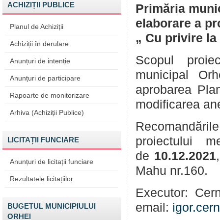
ACHIZIȚII PUBLICE
Primăria munic
elaborare a pr
Planul de Achiziții
„ Cu privire la
Achiziții în derulare
Scopul proiec
Anunțuri de intenție
municipal Orh
Anunțuri de participare
aprobarea Plan
Rapoarte de monitorizare
modificarea ane
Arhiva (Achiziții Publice)
Recomandările 
proiectului 
LICITAȚII FUNCIARE
de
10
.
12
.2021
Anunțuri de licitații funciare
Mahu nr.160.
Rezultatele licitațiilor
Executor: Cerne
email:
igor.cer
BUGETUL MUNICIPIULUI
ORHEI