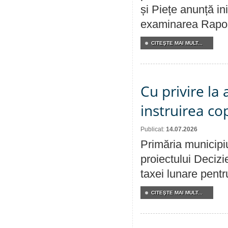
și Piețe anunță ini
examinarea Raportu
CITEŞTE MAI MULT...
Cu privire la
instruirea cop
Publicat:
14.07.2026
Primăria municipiu
proiectului Decizi
taxei lunare pentru
CITEŞTE MAI MULT...