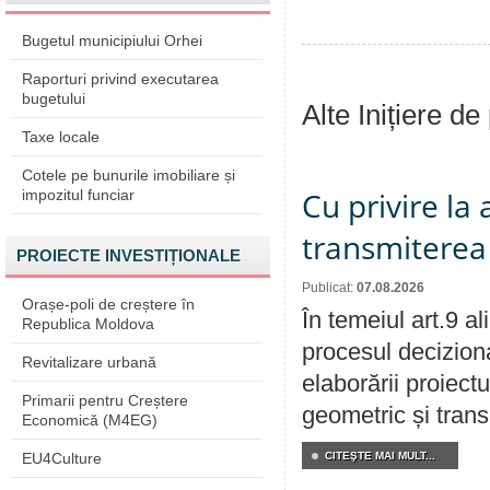
Bugetul municipiului Orhei
Raporturi privind executarea
bugetului
Alte Inițiere de
Taxe locale
Cotele pe bunurile imobiliare și
Cu privire la
impozitul funciar
transmiterea 
PROIECTE INVESTIȚIONALE
Publicat:
07.08.2026
Orașe-poli de creștere în
În temeiul art.9 a
Republica Moldova
procesul deciziona
Revitalizare urbană
elaborării proiect
Primarii pentru Creștere
geometric și transm
Economică (M4EG)
EU4Culture
CITEŞTE MAI MULT...