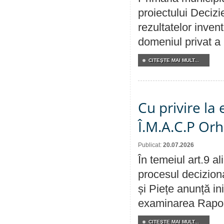
proiectului Decizi
rezultatelor invent
domeniul privat a
CITEŞTE MAI MULT...
Cu privire la
Î.M.A.C.P Or
Publicat:
20.07.2026
În temeiul art.9 a
procesul deciziona
și Piețe anunță ini
examinarea Raportu
CITEŞTE MAI MULT...