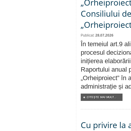
„Orheiproiect”
Consiliului d
„Orheiproiect
Publicat:
28.07.2026
În temeiul art.9 a
procesul decizion
inițierea elaborări
Raportului anual p
„Orheiproiect” în a
administrație și ad
CITEŞTE MAI MULT...
Cu privire la