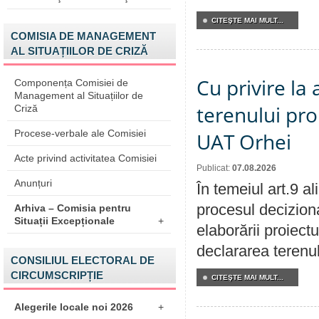
CITEŞTE MAI MULT...
COMISIA DE MANAGEMENT
AL SITUAȚIILOR DE CRIZĂ
Cu privire la
Componența Comisiei de
Management al Situațiilor de
terenului pro
Criză
Procese-verbale ale Comisiei
UAT Orhei
Acte privind activitatea Comisiei
Publicat:
07.08.2026
Anunțuri
În temeiul art.9 a
procesul deciziona
Arhiva – Comisia pentru
Situații Excepționale
+
elaborării proiect
declararea terenul
CONSILIUL ELECTORAL DE
CIRCUMSCRIPȚIE
CITEŞTE MAI MULT...
Alegerile locale noi 2026
+