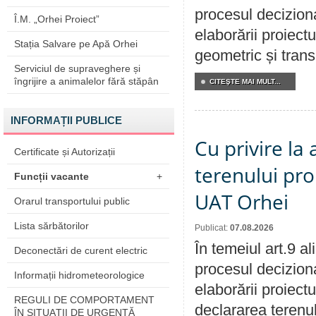
procesul deciziona
Î.M. „Orhei Proiect”
elaborării proiect
Stația Salvare pe Apă Orhei
geometric și transm
Serviciul de supraveghere și
îngrijire a animalelor fără stăpân
CITEŞTE MAI MULT...
INFORMAȚII PUBLICE
Cu privire la
Certificate și Autorizații
terenului pro
Funcții vacante
+
UAT Orhei
Orarul transportului public
Lista sărbătorilor
Publicat:
07.08.2026
În temeiul art.9 a
Deconectări de curent electric
procesul deciziona
Informații hidrometeorologice
elaborării proiect
REGULI DE COMPORTAMENT
declararea terenul
ÎN SITUAŢII DE URGENŢĂ