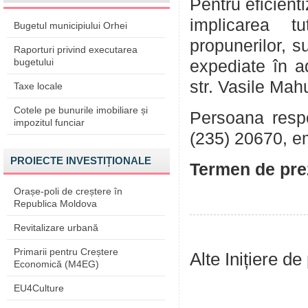
Pentru eficient
implicarea tu
Bugetul municipiului Orhei
propunerilor, su
Raporturi privind executarea
bugetului
expediate în a
str. Vasile Mah
Taxe locale
Cotele pe bunurile imobiliare și
Persoana respon
impozitul funciar
(235) 20670, e
PROIECTE INVESTIȚIONALE
Termen de prez
Orașe-poli de creștere în
Republica Moldova
Revitalizare urbană
Primarii pentru Creștere
Alte Inițiere de
Economică (M4EG)
EU4Culture