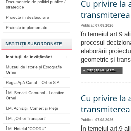
Cu privire la
Documentele de politici publice /
strategice
transmiterea 
Proiecte în desfășurare
Publicat:
07.08.2026
Proiecte implementate
În temeiul art.9 a
procesul deciziona
INSTITUȚII SUBORDONATE
elaborării proiect
Instituții de învățământ
+
geometric și transm
Muzeul de Istorie şi Etnografie
CITEŞTE MAI MULT...
Orhei
Regia Apă Canal – Orhei S.A.
Î.M. Servicii Comunal - Locative
Cu privire la
Orhei
transmiterea 
Î.M. Achiziții, Comerț și Piețe
Î.M. „Orhei Transport”
Publicat:
07.08.2026
În temeiul art.9 a
Î.M. Hotelul ”CODRU”