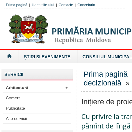
Prima pagină
|
Harta site-ului
|
Contacte
|
Cancelaria
ȘTIRI ȘI EVENIMENTE
CONSILIUL MUNICIPAL
Prima pagină
SERVICII
decizională
» I
Arhitectură
+
Comerț
Inițiere de proi
Publicitate
Cu privire la tr
Alte servicii
pămînt de lîngă 