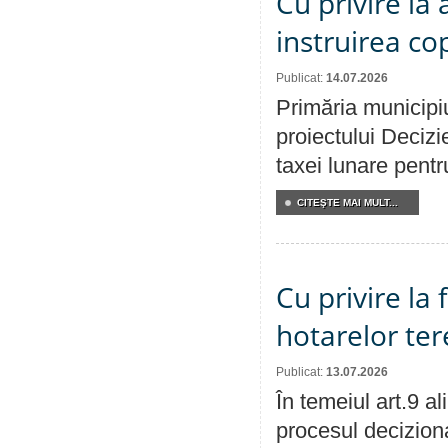
Cu privire la
instruirea cop
Publicat:
14.07.2026
Primăria municipiu
proiectului Decizi
taxei lunare pentru
CITEŞTE MAI MULT...
Cu privire la
hotarelor te
Publicat:
13.07.2026
În temeiul art.9 a
procesul deciziona