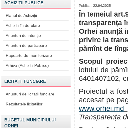
ACHIZIȚII PUBLICE
Publicat:
22.04.2025
În temeiul art.
Planul de Achiziții
transparența î
Achiziții în derulare
Orhei anunță i
Anunțuri de intenție
privire la tran
Anunțuri de participare
pămînt de lîng
Rapoarte de monitorizare
Scopul proiec
Arhiva (Achiziții Publice)
lotului de pămî
6401407102, cu 
LICITAȚII FUNCIARE
Proiectul a fos
Anunțuri de licitații funciare
accesat pe pag
Rezultatele licitațiilor
www.orhei.md
Transparența d
BUGETUL MUNICIPIULUI
ORHEI