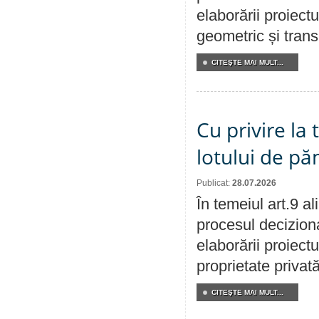
elaborării proiect
geometric și transm
CITEŞTE MAI MULT...
Cu privire la
lotului de pă
Publicat:
28.07.2026
În temeiul art.9 a
procesul deciziona
elaborării proiectu
proprietate privat
CITEŞTE MAI MULT...