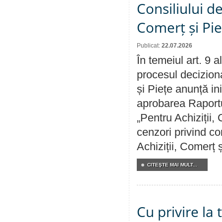
Consiliului de
Comerț și Pie
Publicat:
22.07.2026
În temeiul art. 9 
procesul deciziona
și Piețe anunță ini
aprobarea Raportul
„Pentru Achiziții,
cenzori privind co
Achiziții, Comerț 
CITEŞTE MAI MULT...
Cu privire la