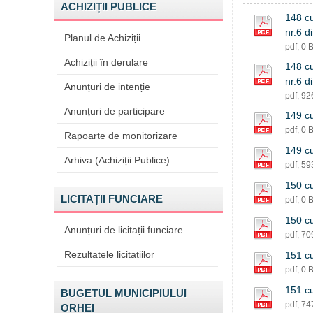
ACHIZIȚII PUBLICE
148 cu
nr.6 
Planul de Achiziții
pdf, 0 
Achiziții în derulare
148 cu
nr.6 
Anunțuri de intenție
pdf, 9
Anunțuri de participare
149 cu
pdf, 0 
Rapoarte de monitorizare
149 cu
Arhiva (Achiziții Publice)
pdf, 5
150 cu
LICITAȚII FUNCIARE
pdf, 0 
150 cu
Anunțuri de licitații funciare
pdf, 7
Rezultatele licitațiilor
151 cu
pdf, 0 
151 cu
BUGETUL MUNICIPIULUI
pdf, 7
ORHEI