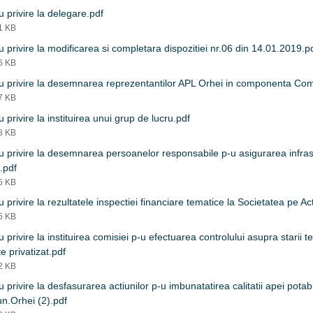
 privire la delegare.pdf
41 KB
 privire la modificarea si completara dispozitiei nr.06 din 14.01.2019.p
56 KB
 privire la desemnarea reprezentantilor APL Orhei in componenta Comi
37 KB
 privire la instituirea unui grup de lucru.pdf
98 KB
 privire la desemnarea persoanelor responsabile p-u asigurarea infrastr
.pdf
95 KB
 privire la rezultatele inspectiei financiare tematice la Societatea pe A
65 KB
 privire la instituirea comisiei p-u efectuarea controlului asupra starii t
te privatizat.pdf
32 KB
 privire la desfasurarea actiunilor p-u imbunatatirea calitatii apei potabi
n.Orhei (2).pdf