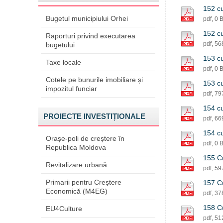
152 cu
Bugetul municipiului Orhei
pdf, 0 
152 cu
Raporturi privind executarea
pdf, 5
bugetului
153 cu
Taxe locale
pdf, 0 
Cotele pe bunurile imobiliare și
153 cu
impozitul funciar
pdf, 7
154 cu
PROIECTE INVESTIȚIONALE
pdf, 6
154 cu
Orașe-poli de creștere în
pdf, 0 
Republica Moldova
155 Cu
Revitalizare urbană
pdf, 5
Primarii pentru Creștere
157 Cu
Economică (M4EG)
pdf, 3
158 Cu
EU4Culture
pdf, 5