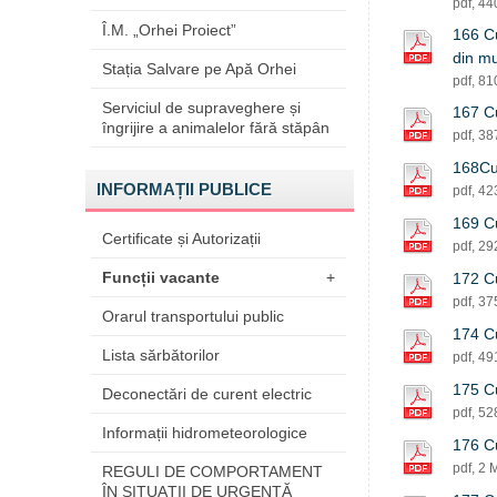
pdf, 4
Î.M. „Orhei Proiect”
166 Cu
din m
Stația Salvare pe Apă Orhei
pdf, 8
Serviciul de supraveghere și
167 Cu
îngrijire a animalelor fără stăpân
pdf, 3
168Cu 
INFORMAȚII PUBLICE
pdf, 4
169 Cu
Certificate și Autorizații
pdf, 2
Funcții vacante
+
172 Cu
pdf, 3
Orarul transportului public
174 Cu
Lista sărbătorilor
pdf, 4
175 Cu
Deconectări de curent electric
pdf, 5
Informații hidrometeorologice
176 Cu 
pdf, 2 
REGULI DE COMPORTAMENT
ÎN SITUAŢII DE URGENŢĂ