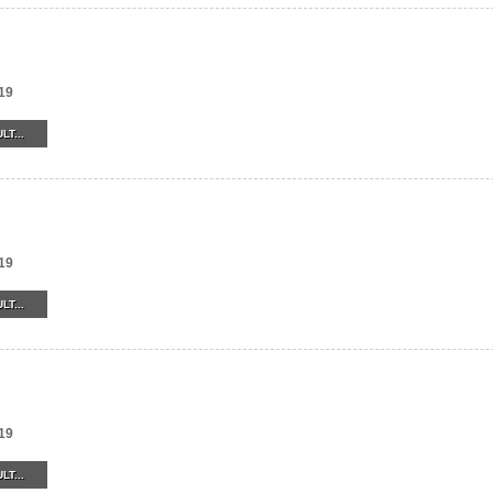
19
LT...
19
LT...
19
LT...