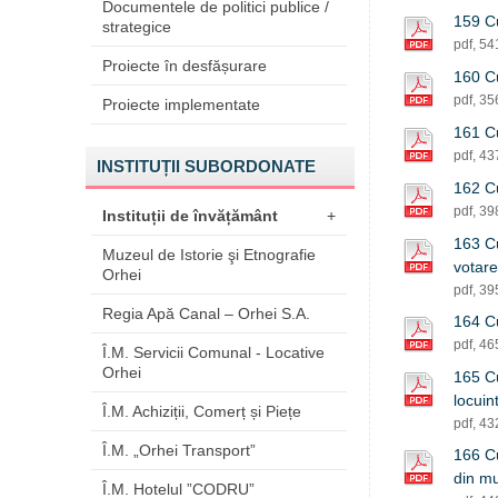
Documentele de politici publice /
159 Cu
strategice
pdf, 5
Proiecte în desfășurare
160 Cu
pdf, 3
Proiecte implementate
161 Cu
pdf, 4
INSTITUȚII SUBORDONATE
162 Cu
pdf, 3
Instituții de învățământ
+
163 Cu
Muzeul de Istorie şi Etnografie
votare
Orhei
pdf, 3
Regia Apă Canal – Orhei S.A.
164 Cu
pdf, 4
Î.M. Servicii Comunal - Locative
Orhei
165 Cu
locuin
Î.M. Achiziții, Comerț și Piețe
pdf, 4
Î.M. „Orhei Transport”
166 Cu
din mu
Î.M. Hotelul ”CODRU”