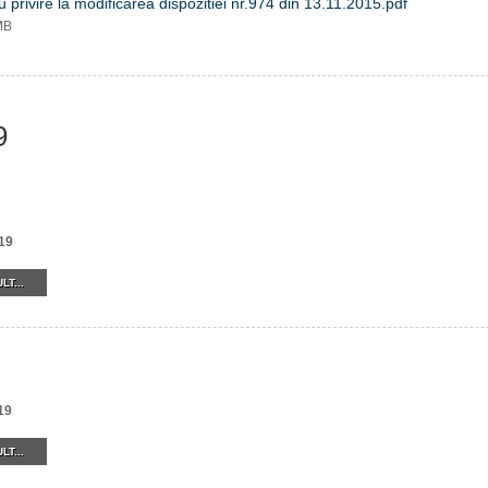
 privire la modificarea dispozitiei nr.974 din 13.11.2015.pdf
MB
9
19
LT...
19
LT...