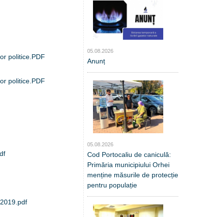
05.08.2026
lor politice.PDF
Anunț
lor politice.PDF
05.08.2026
df
Cod Portocaliu de caniculă:
Primăria municipiului Orhei
menține măsurile de protecție
pentru populație
 2019.pdf