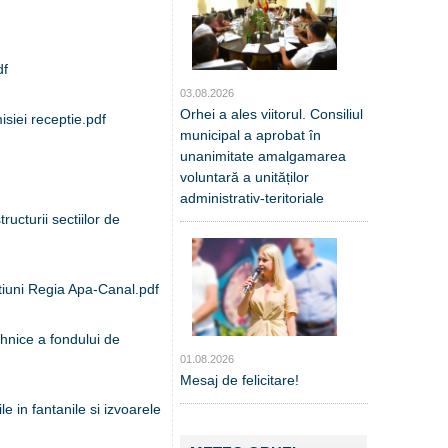
df
03.08.2026
Orhei a ales viitorul. Consiliul
siei receptie.pdf
municipal a aprobat în
unanimitate amalgamarea
voluntară a unităților
administrativ-teritoriale
ucturii sectiilor de
ctiuni Regia Apa-Canal.pdf
ehnice a fondului de
01.08.2026
Mesaj de felicitare!
le in fantanile si izvoarele