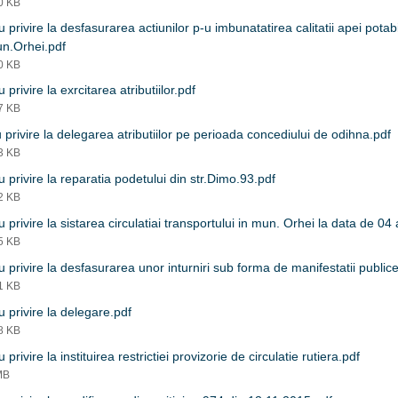
40 KB
 privire la desfasurarea actiunilor p-u imbunatatirea calitatii apei potabi
un.Orhei.pdf
10 KB
 privire la exrcitarea atributiilor.pdf
87 KB
privire la delegarea atributiilor pe perioada concediului de odihna.pdf
23 KB
 privire la reparatia podetului din str.Dimo.93.pdf
92 KB
 privire la sistarea circulatiai transportului in mun. Orhei la data de 0
75 KB
 privire la desfasurarea unor inturniri sub forma de manifestatii public
91 KB
 privire la delegare.pdf
28 KB
privire la instituirea restrictiei provizorie de circulatie rutiera.pdf
MB