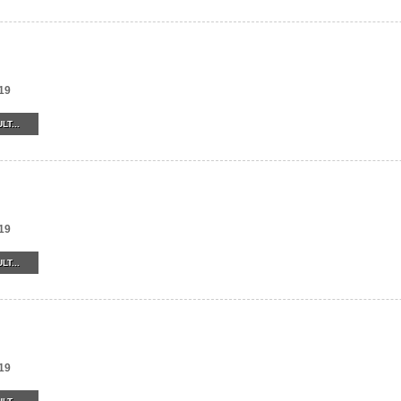
19
LT...
19
LT...
19