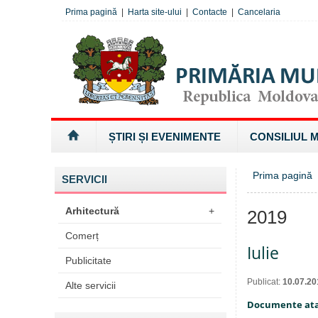
Prima pagină
|
Harta site-ului
|
Contacte
|
Cancelaria
ȘTIRI ȘI EVENIMENTE
CONSILIUL 
Prima pagină
SERVICII
Arhitectură
+
2019
Comerț
Iulie
Publicitate
Publicat:
10.07.20
Alte servicii
Documente at