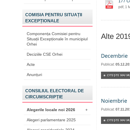
177 Cu
pdf, 1 
COMISIA PENTRU SITUAȚII
EXCEPȚIONALE
Componența Comisiei pentru
Alte 201
Situații Excepționale în municipiul
Orhei
Deciziile CSE Orhei
Decembrie
Acte
Publicat:
05.12.20
Anunțuri
CITEŞTE MAI MU
CONSILIUL ELECTORAL DE
CIRCUMSCRIPȚIE
Noiembrie
Alegerile locale noi 2026
+
Publicat:
07.11.20
Alegeri parlamentare 2025
CITEŞTE MAI MU