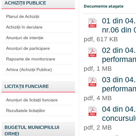
ACHIZIȚII PUBLICE
Documente ataşate
Planul de Achiziții
01 din 04.
Achiziții în derulare
nr.06 din
Anunțuri de intenție
pdf, 617 KB
Anunțuri de participare
02 din 04.
performant
Rapoarte de monitorizare
pdf, 1 MB
Arhiva (Achiziții Publice)
03 din 04.
LICITAȚII FUNCIARE
performan
pdf, 4 MB
Anunțuri de licitații funciare
04 din 04
Rezultatele licitațiilor
concursul
pdf, 2 MB
BUGETUL MUNICIPIULUI
ORHEI