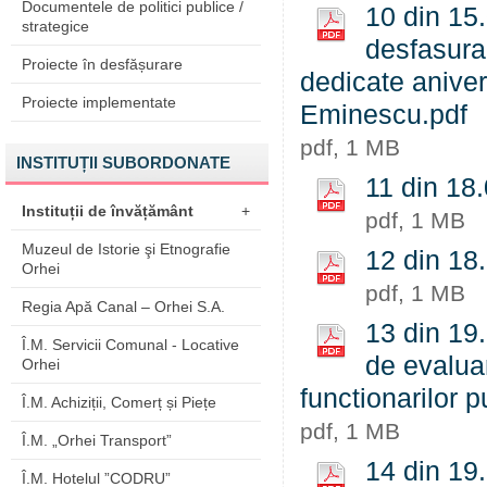
Documentele de politici publice /
10 din 15.
strategice
desfasurar
Proiecte în desfășurare
dedicate aniver
Proiecte implementate
Eminescu.pdf
pdf, 1 MB
INSTITUȚII SUBORDONATE
11 din 18.
Instituții de învățământ
+
pdf, 1 MB
Muzeul de Istorie şi Etnografie
12 din 18.
Orhei
pdf, 1 MB
Regia Apă Canal – Orhei S.A.
13 din 19.
Î.M. Servicii Comunal - Locative
de evalua
Orhei
functionarilor p
Î.M. Achiziții, Comerț și Piețe
pdf, 1 MB
Î.M. „Orhei Transport”
14 din 19.
Î.M. Hotelul ”CODRU”