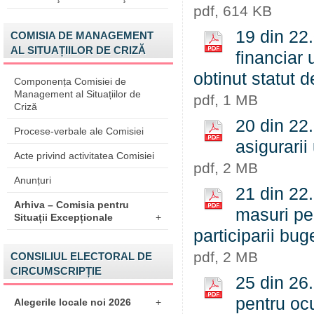
pdf, 614 KB
19 din 22.
COMISIA DE MANAGEMENT
AL SITUAȚIILOR DE CRIZĂ
financiar 
obtinut statut 
Componența Comisiei de
Management al Situațiilor de
pdf, 1 MB
Criză
20 din 22.
Procese-verbale ale Comisiei
asigurarii
Acte privind activitatea Comisiei
pdf, 2 MB
Anunțuri
21 din 22
Arhiva – Comisia pentru
masuri pen
Situații Excepționale
+
participarii bu
pdf, 2 MB
CONSILIUL ELECTORAL DE
CIRCUMSCRIPȚIE
25 din 26.
pentru ocu
Alegerile locale noi 2026
+