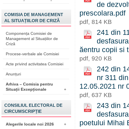
de dezvolt
prescolara.pdf
COMISIA DE MANAGEMENT
AL SITUAȚIILOR DE CRIZĂ
pdf, 814 KB
241 din 11
Componența Comisiei de
Management al Situațiilor de
desfasurar
Criză
ăentru copii si 
Procese-verbale ale Comisiei
pdf, 920 KB
Acte privind activitatea Comisiei
242 din 14
Anunțuri
nr 311 din
Arhiva – Comisia pentru
12.05.2021 nr 
Situații Excepționale
+
pdf, 637 KB
243 din 14
CONSILIUL ELECTORAL DE
CIRCUMSCRIPȚIE
desfasura
poetului Mihai
Alegerile locale noi 2026
+