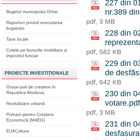
227 din 01
nr.389 din
Bugetul municipiului Orhei
pdf, 3 MB
Raporturi privind executarea
bugetului
228 din 02
Taxe locale
reprezent
Cotele pe bunurile imobiliare și
pdf, 582 KB
impozitul funciar
229 din 03
de desfăs
PROIECTE INVESTIȚIONALE
pdf, 642 KB
Orașe-poli de creștere în
230 din 04
Republica Moldova
votare.pdf
Revitalizare urbană
pdf, 3 MB
Primarii pentru Creștere
Economică (M4EG)
231 din 04
EU4Culture
desfasurar