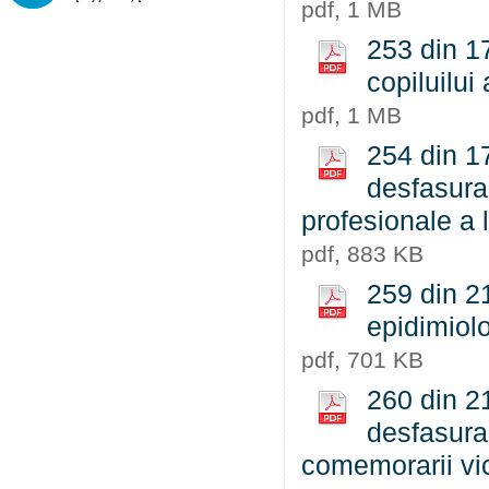
pdf, 1 MB
253 din 17
copiluilui 
pdf, 1 MB
254 din 17
desfasurar
profesionale a 
pdf, 883 KB
259 din 2
epidimiol
pdf, 701 KB
260 din 21
desfasurar
comemorarii vi