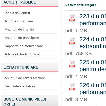
ACHIZIȚII PUBLICE
Documente ataşate
Planul de Achiziții
223 din 01
Achiziții în derulare
performant
Anunțuri de intenție
pdf, 1 MB
Anunțuri de participare
224 din 0
extraordin
Rapoarte de monitorizare
pdf, 758 KB
Arhiva (Achiziții Publice)
225 din 0
LICITAȚII FUNCIARE
pentru de
pdf, 4 MB
Anunțuri de licitații funciare
226 din 01
Rezultatele licitațiilor
performan
pdf, 3 MB
BUGETUL MUNICIPIULUI
ORHEI