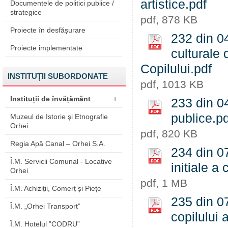
artistice.pdf
Documentele de politici publice /
strategice
pdf, 878 KB
Proiecte în desfășurare
232 din 04
Proiecte implementate
culturale 
Copilului.pdf
INSTITUȚII SUBORDONATE
pdf, 1013 KB
Instituții de învățământ
+
233 din 04
publice.pd
Muzeul de Istorie şi Etnografie
Orhei
pdf, 820 KB
Regia Apă Canal – Orhei S.A.
234 din 07
Î.M. Servicii Comunal - Locative
initiale a 
Orhei
pdf, 1 MB
Î.M. Achiziții, Comerț și Piețe
235 din 07
Î.M. „Orhei Transport”
copilului a
Î.M. Hotelul ”CODRU”