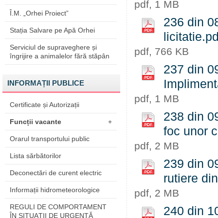
pdf, 1 MB
Î.M. „Orhei Proiect”
236 din 0
Stația Salvare pe Apă Orhei
licitatie.pd
Serviciul de supraveghere și
pdf, 766 KB
îngrijire a animalelor fără stăpân
237 din 09
Impliment
INFORMAȚII PUBLICE
pdf, 1 MB
Certificate și Autorizații
238 din 0
Funcții vacante
+
foc unor c
Orarul transportului public
pdf, 2 MB
Lista sărbătorilor
239 din 09
Deconectări de curent electric
rutiere di
Informații hidrometeorologice
pdf, 2 MB
REGULI DE COMPORTAMENT
240 din 10
ÎN SITUAŢII DE URGENŢĂ