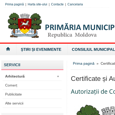
Prima pagină
|
Harta site-ului
|
Contacte
|
Cancelaria
ȘTIRI ȘI EVENIMENTE
CONSILIUL MUNICIPAL
Prima pagină
» Certificate
SERVICII
Arhitectură
+
Certificate și Au
Comerț
Autorizații de C
Publicitate
Alte servicii