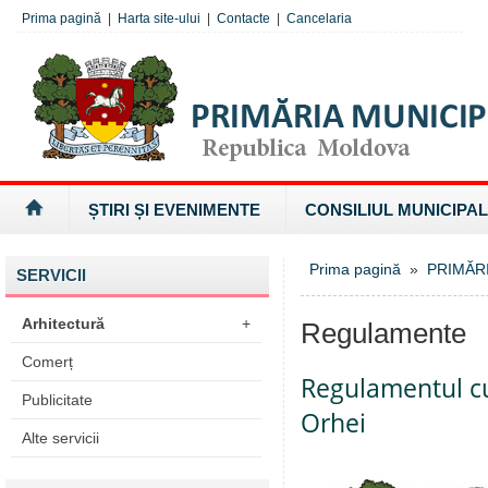
Prima pagină
|
Harta site-ului
|
Contacte
|
Cancelaria
ȘTIRI ȘI EVENIMENTE
CONSILIUL MUNICIPAL
Prima pagină
»
PRIMĂR
SERVICII
Arhitectură
+
Regulamente
Comerț
Regulamentul cu 
Publicitate
Orhei
Alte servicii