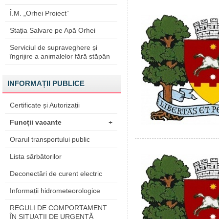
Î.M. „Orhei Proiect”
Stația Salvare pe Apă Orhei
Serviciul de supraveghere și
îngrijire a animalelor fără stăpân
INFORMAȚII PUBLICE
Certificate și Autorizații
Funcții vacante
+
Orarul transportului public
Lista sărbătorilor
Deconectări de curent electric
Informații hidrometeorologice
REGULI DE COMPORTAMENT
ÎN SITUAŢII DE URGENŢĂ