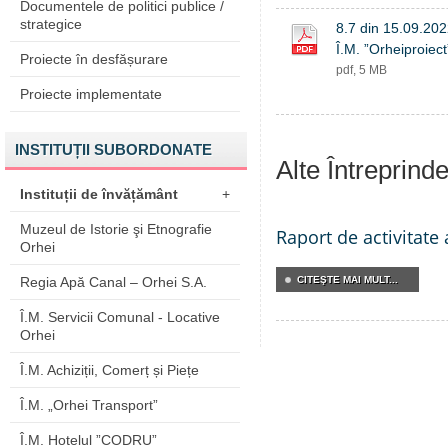
Documentele de politici publice /
strategice
8.7 din 15.09.202
Î.M. ”Orheiproiect
Proiecte în desfășurare
pdf, 5 MB
Proiecte implementate
INSTITUȚII SUBORDONATE
Alte Întreprind
Instituții de învățământ
+
Muzeul de Istorie şi Etnografie
Raport de activitate
Orhei
Regia Apă Canal – Orhei S.A.
CITEŞTE MAI MULT...
Î.M. Servicii Comunal - Locative
Orhei
Î.M. Achiziții, Comerț și Piețe
Î.M. „Orhei Transport”
Î.M. Hotelul ”CODRU”