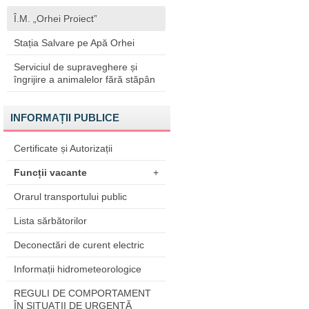
Î.M. „Orhei Proiect”
Stația Salvare pe Apă Orhei
Serviciul de supraveghere și
îngrijire a animalelor fără stăpân
INFORMAȚII PUBLICE
Certificate și Autorizații
Funcții vacante
+
Orarul transportului public
Lista sărbătorilor
Deconectări de curent electric
Informații hidrometeorologice
REGULI DE COMPORTAMENT
ÎN SITUAŢII DE URGENŢĂ