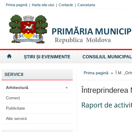
Prima pagină
|
Harta site-ului
|
Contacte
|
Cancelaria
ȘTIRI ȘI EVENIMENTE
CONSILIUL MUNICIPAL
Prima pagină
» Î.M. „Orhe
SERVICII
Arhitectură
+
Întreprinderea 
Comerț
Raport de activi
Publicitate
Alte servicii