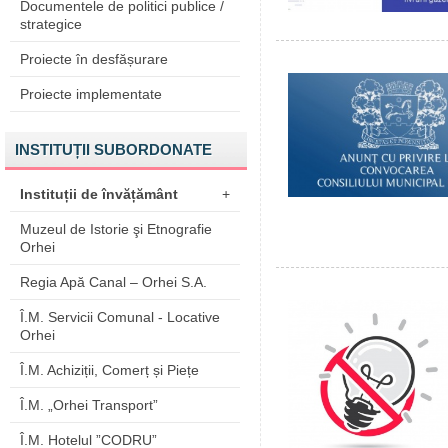
Documentele de politici publice /
strategice
Proiecte în desfășurare
Proiecte implementate
INSTITUȚII SUBORDONATE
Instituții de învățământ
+
Muzeul de Istorie şi Etnografie
Orhei
Regia Apă Canal – Orhei S.A.
Î.M. Servicii Comunal - Locative
Orhei
Î.M. Achiziții, Comerț și Piețe
Î.M. „Orhei Transport”
Î.M. Hotelul ”CODRU”