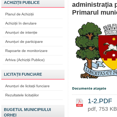
ACHIZIȚII PUBLICE
administraţia 
Primarul muni
Planul de Achiziții
Achiziții în derulare
Anunțuri de intenție
Anunțuri de participare
Rapoarte de monitorizare
Arhiva (Achiziții Publice)
LICITAȚII FUNCIARE
Anunțuri de licitații funciare
Documente ataşate
Rezultatele licitațiilor
1-2.PDF
pdf, 753 KB
BUGETUL MUNICIPIULUI
ORHEI