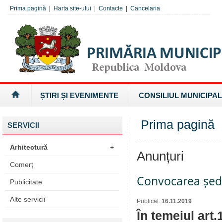
Prima pagină
|
Harta site-ului
|
Contacte
|
Cancelaria
ȘTIRI ȘI EVENIMENTE
CONSILIUL MUNICIPAL
Prima pagină
SERVICII
Arhitectură
+
Anunțuri
Comerț
Convocarea ședi
Publicitate
Alte servicii
Publicat:
16.11.2019
În temeiul art.