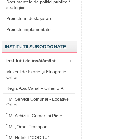
Documentele de politici publice /
strategice
Proiecte în desfășurare
Proiecte implementate
INSTITUȚII SUBORDONATE
Instituții de învățământ
+
Muzeul de Istorie şi Etnografie
Orhei
Regia Apă Canal – Orhei S.A.
Î.M. Servicii Comunal - Locative
Orhei
Î.M. Achiziții, Comerț și Piețe
Î.M. „Orhei Transport”
Î.M. Hotelul ”CODRU”