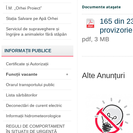
Documente ataşate
Î.M. „Orhei Proiect”
Stația Salvare pe Apă Orhei
165 din 23
provizorie
Serviciul de supraveghere și
îngrijire a animalelor fără stăpân
pdf, 3 MB
INFORMAȚII PUBLICE
Certificate și Autorizații
Alte Anunțuri
Funcții vacante
+
Orarul transportului public
Lista sărbătorilor
Deconectări de curent electric
Informații hidrometeorologice
REGULI DE COMPORTAMENT
ÎN SITUAŢII DE URGENŢĂ