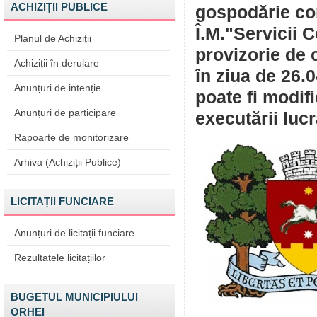
ACHIZIȚII PUBLICE
gospodărie com
Î.M."Servicii C
Planul de Achiziții
provizorie de 
Achiziții în derulare
în ziua de 26.
Anunțuri de intenție
poate fi modif
Anunțuri de participare
executării lucr
Rapoarte de monitorizare
Arhiva (Achiziții Publice)
LICITAȚII FUNCIARE
Anunțuri de licitații funciare
Rezultatele licitațiilor
BUGETUL MUNICIPIULUI
ORHEI