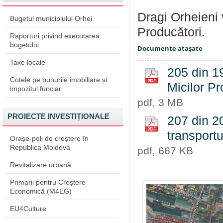
Dragi Orheieni 
Bugetul municipiului Orhei
Producători.
Raporturi privind executarea
bugetului
Documente ataşate
Taxe locale
205 din 19
Cotele pe bunurile imobiliare și
Micilor Pr
impozitul funciar
pdf, 3 MB
PROIECTE INVESTIȚIONALE
207 din 20
transportu
Orașe-poli de creștere în
Republica Moldova
pdf, 667 KB
Revitalizare urbană
Primarii pentru Creștere
Economică (M4EG)
EU4Culture