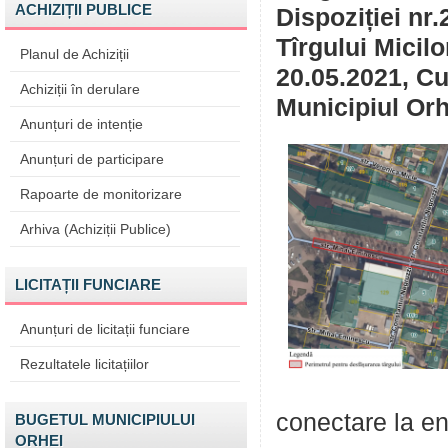
ACHIZIȚII PUBLICE
Dispoziției nr
Tîrgului Micilo
Planul de Achiziții
20.05.2021, Cu 
Achiziții în derulare
Municipiul Orh
Anunțuri de intenție
Anunțuri de participare
Rapoarte de monitorizare
Arhiva (Achiziții Publice)
LICITAȚII FUNCIARE
Anunțuri de licitații funciare
Rezultatele licitațiilor
conectare la e
BUGETUL MUNICIPIULUI
ORHEI