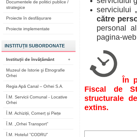
serviciului
Documentele de politici publice /
strategice
serviciului 
către perso
Proiecte în desfășurare
personal al
Proiecte implementate
pagina-we
INSTITUȚII SUBORDONATE
Instituții de învățământ
+
Muzeul de Istorie şi Etnografie
Orhei
În 
Regia Apă Canal – Orhei S.A.
Fiscal de St
structurale d
Î.M. Servicii Comunal - Locative
Orhei
extins.
Î.M. Achiziții, Comerț și Piețe
Î.M. „Orhei Transport”
Î.M. Hotelul ”CODRU”