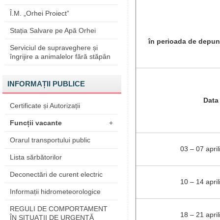
Î.M. „Orhei Proiect”
Stația Salvare pe Apă Orhei
în perioada de depuner
Serviciul de supraveghere și
îngrijire a animalelor fără stăpân
INFORMAȚII PUBLICE
Data
Certificate și Autorizații
Funcții vacante
+
Orarul transportului public
03 – 07 apri
Lista sărbătorilor
Deconectări de curent electric
10 – 14 apri
Informații hidrometeorologice
REGULI DE COMPORTAMENT
18 – 21 apri
ÎN SITUAŢII DE URGENŢĂ