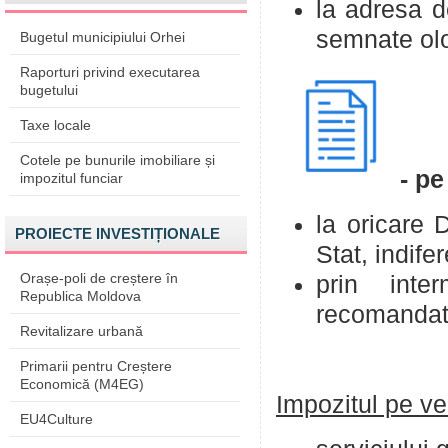
la adresa 
semnate olo
Bugetul municipiului Orhei
Raporturi privind executarea
bugetului
Taxe locale
Cotele pe bunurile imobiliare și
- pe
impozitul funciar
la oricare D
PROIECTE INVESTIȚIONALE
Stat, indife
Orașe-poli de creștere în
prin inter
Republica Moldova
recomandat
Revitalizare urbană
Primarii pentru Creștere
Economică (M4EG)
Impozitul pe ven
EU4Culture