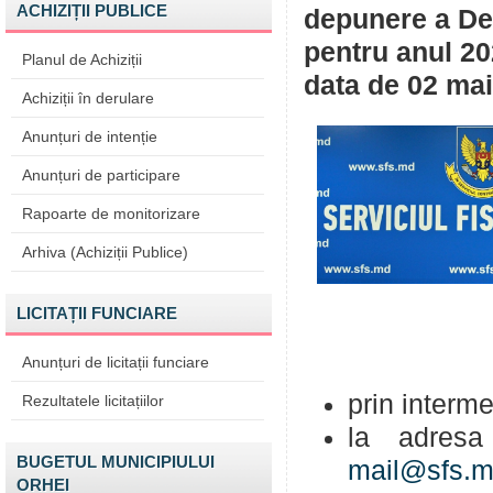
ACHIZIȚII PUBLICE
depunere a Dec
pentru anul 20
Planul de Achiziții
data de 02 mai
Achiziții în derulare
Anunțuri de intenție
Anunțuri de participare
Rapoarte de monitorizare
Arhiva (Achiziții Publice)
LICITAȚII FUNCIARE
Anunțuri de licitații funciare
prin interme
Rezultatele licitațiilor
la adresa
BUGETUL MUNICIPIULUI
mail@sfs.
ORHEI