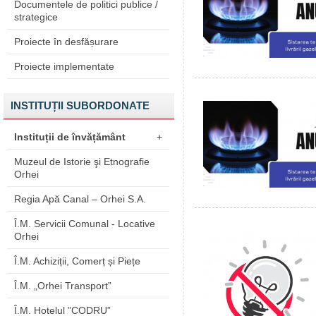
Documentele de politici publice /
strategice
Proiecte în desfășurare
Proiecte implementate
INSTITUȚII SUBORDONATE
Instituții de învățământ
+
Muzeul de Istorie şi Etnografie
Orhei
Regia Apă Canal – Orhei S.A.
Î.M. Servicii Comunal - Locative
Orhei
Î.M. Achiziții, Comerț și Piețe
Î.M. „Orhei Transport”
Î.M. Hotelul ”CODRU”