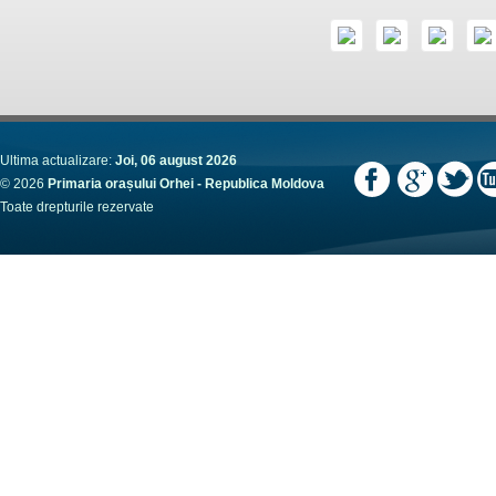
Ultima actualizare:
Joi, 06 august 2026
© 2026
Primaria orașului Orhei - Republica Moldova
Toate drepturile rezervate