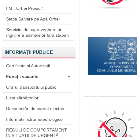
Î.M. „Orhei Proiect”
Stația Salvare pe Apă Orhei
Serviciul de supraveghere și
îngrijire a animalelor fără stăpân
INFORMAȚII PUBLICE
Certificate și Autorizații
Funcții vacante
+
Orarul transportului public
Lista sărbătorilor
Deconectări de curent electric
Informații hidrometeorologice
REGULI DE COMPORTAMENT
ÎN SITUAŢII DE URGENŢĂ