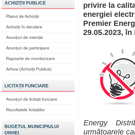
ACHIZIȚII PUBLICE
privire la cali
energiei elect
Planul de Achiziții
Premier Energy
Achiziții în derulare
29.05.2023, în 
Anunțuri de intenție
Anunțuri de participare
Rapoarte de monitorizare
Arhiva (Achiziții Publice)
LICITAȚII FUNCIARE
Anunțuri de licitații funciare
Rezultatele licitațiilor
Energy Distr
BUGETUL MUNICIPIULUI
următoarele ca
ORHEI