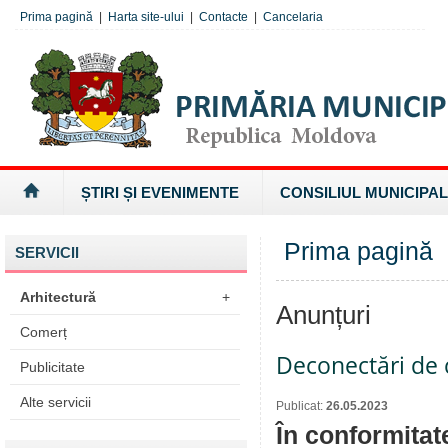
Prima pagină
|
Harta site-ului
|
Contacte
|
Cancelaria
ȘTIRI ȘI EVENIMENTE
CONSILIUL MUNICIPAL
Prima pagină
SERVICII
Arhitectură
+
Anunțuri
Comerț
Deconectări de c
Publicitate
Alte servicii
Publicat:
26.05.2023
În conformitat